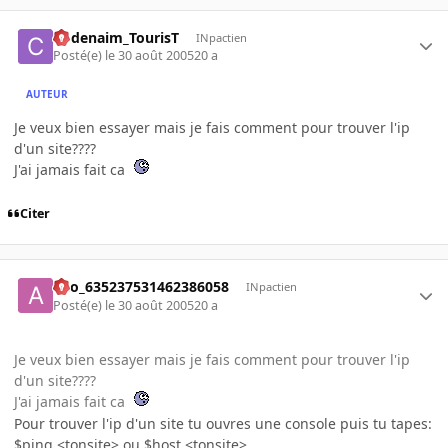
Codenaim_TourisT
INpactien
Posté(e)
le 30 août 2005
20 a
AUTEUR
Je veux bien essayer mais je fais comment pour trouver l'ip
d'un site????
J'ai jamais fait ca
Citer
ano_635237531462386058
INpactien
Posté(e)
le 30 août 2005
20 a
Je veux bien essayer mais je fais comment pour trouver l'ip
d'un site????
J'ai jamais fait ca
Pour trouver l'ip d'un site tu ouvres une console puis tu tapes:
$ping <tonsite> ou $host <tonsite>