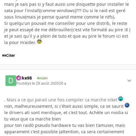
mais je sais pas si y faut aussi une disquette pour installer le
sata pour l'install(comme windows)??? Ou si le raid est geré
sous linux(mais je pense quand meme comme le ntfs).
Si quelqu'un pouvait me conseiller pour une distrib, le reste
je peut essayé de me débrouiller(c'est vite formaté au pire :8 )
et je sais qu'il y a plein de tuto et que au pire le forum ici est
la pour m'aider.
Citer
Duke98
Ancien
Posté(e)
le 29 août 2005
20 a
. Mais a ce qui parait une fois compiler ca marche nikel
non, malheureusement, si c'était aussi simple, ca se saurit
le drivers ati sont merdique, et c'est tout. Achète un nvidia si
tu veux que ca marche bien
pour ton raid0 pseudo hardware tu vas bien t'amuser, mais
apparament c'est possible (attention, ca sera certainement