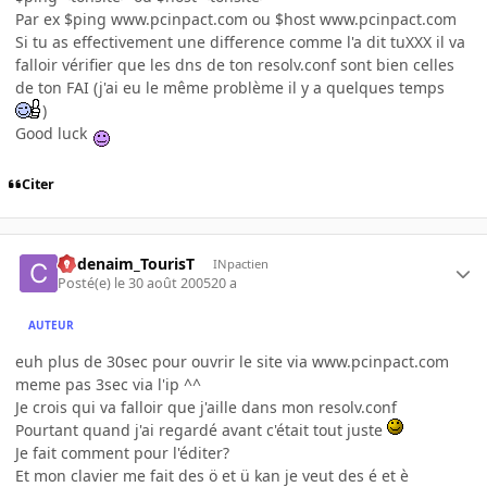
Par ex $ping www.pcinpact.com ou $host www.pcinpact.com
Si tu as effectivement une difference comme l'a dit tuXXX il va
falloir vérifier que les dns de ton resolv.conf sont bien celles
de ton FAI (j'ai eu le même problème il y a quelques temps
)
Good luck
Citer
Codenaim_TourisT
INpactien
Posté(e)
le 30 août 2005
20 a
AUTEUR
euh plus de 30sec pour ouvrir le site via www.pcinpact.com
meme pas 3sec via l'ip ^^
Je crois qui va falloir que j'aille dans mon resolv.conf
Pourtant quand j'ai regardé avant c'était tout juste
Je fait comment pour l'éditer?
Et mon clavier me fait des ö et ü kan je veut des é et è