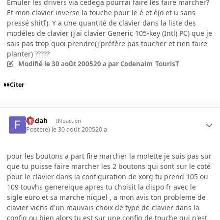
Emuler les drivers via cedega pourrai faire les faire marcher?
Et mon clavier inverse la touche pour le é et è(ö et ü sans
pressé shitf). Y a une quantité de clavier dans la liste des
modéles de clavier (j'ai clavier Generic 105-key (Intl) PC) que je
sais pas trop quoi prendre(j'préfère pas toucher et rien faire
planter) ?????
Modifié
le 30 août 2005
20 a
par Codenaim_TourisT
Citer
fledah
INpactien
Posté(e)
le 30 août 2005
20 a
pour les boutons a part fire marcher la molette je suis pas sur
que tu puisse faire marcher les 2 boutons qui sont sur le coté
pour le clavier dans la configuration de xorg tu prend 105 ou
109 touvhs genereique apres tu choisit la dispo fr avec le
sigle euro et sa marche niquel , a mon avis ton probleme de
clavier viens d'un mauvais choix de type de clavier dans la
config ou bien alors tu est sur une config de touche qui n'est