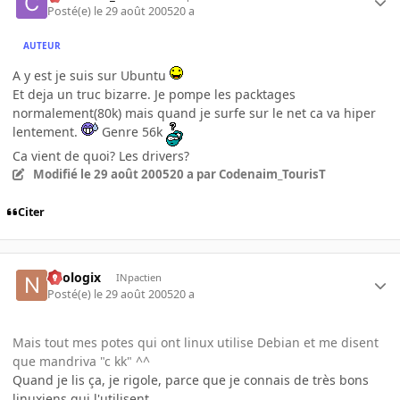
Posté(e)
le 29 août 2005
20 a
AUTEUR
A y est je suis sur Ubuntu
Et deja un truc bizarre. Je pompe les packtages
normalement(80k) mais quand je surfe sur le net ca va hiper
lentement.
Genre 56k
Ca vient de quoi? Les drivers?
Modifié
le 29 août 2005
20 a
par Codenaim_TourisT
Citer
neologix
INpactien
Posté(e)
le 29 août 2005
20 a
Mais tout mes potes qui ont linux utilise Debian et me disent
que mandriva "c kk" ^^
Quand je lis ça, je rigole, parce que je connais de très bons
linuxiens qui l'utilisent.