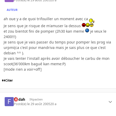
Posté(e)
le 29 août 2005
20 a
AUTEUR
ah oue y a de quoi trifouiller un moment avec ca
Je sens que je risque de m'amuser la dessus
et zou bientot fini de pomper (2h30 kan meme
je veux le
2400!!!)
Je sens que je vais passer du temps pour pomper les prog via
urpmi(ca c'est pour mandriva mais je sais plus ce que c'est
debian ^^ ).
Je vais tenter l'install après avoir déboucher le carbu de mon
scoot(36'000km bagué kan meme:P)
[mode rien a voir=off]
Citer
fledah
INpactien
Posté(e)
le 29 août 2005
20 a