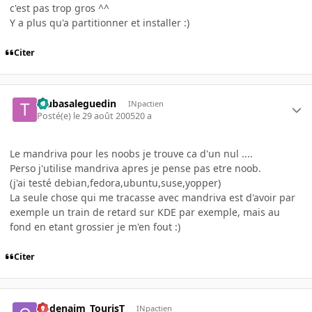
c'est pas trop gros ^^
Y a plus qu'a partitionner et installer :)
Citer
tsubasaleguedin
INpactien
Posté(e)
le 29 août 2005
20 a
Le mandriva pour les noobs je trouve ca d'un nul ....
Perso j'utilise mandriva apres je pense pas etre noob.
(j'ai testé debian,fedora,ubuntu,suse,yopper)
La seule chose qui me tracasse avec mandriva est d'avoir par
exemple un train de retard sur KDE par exemple, mais au
fond en etant grossier je m'en fout :)
Citer
Codenaim_TourisT
INpactien