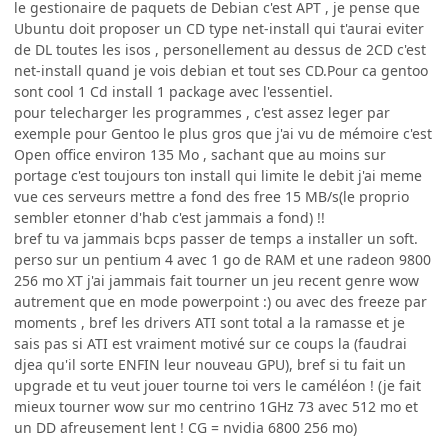
le gestionaire de paquets de Debian c'est APT , je pense que
Ubuntu doit proposer un CD type net-install qui t'aurai eviter
de DL toutes les isos , personellement au dessus de 2CD c'est
net-install quand je vois debian et tout ses CD.Pour ca gentoo
sont cool 1 Cd install 1 package avec l'essentiel.
pour telecharger les programmes , c'est assez leger par
exemple pour Gentoo le plus gros que j'ai vu de mémoire c'est
Open office environ 135 Mo , sachant que au moins sur
portage c'est toujours ton install qui limite le debit j'ai meme
vue ces serveurs mettre a fond des free 15 MB/s(le proprio
sembler etonner d'hab c'est jammais a fond) !!
bref tu va jammais bcps passer de temps a installer un soft.
perso sur un pentium 4 avec 1 go de RAM et une radeon 9800
256 mo XT j'ai jammais fait tourner un jeu recent genre wow
autrement que en mode powerpoint :) ou avec des freeze par
moments , bref les drivers ATI sont total a la ramasse et je
sais pas si ATI est vraiment motivé sur ce coups la (faudrai
djea qu'il sorte ENFIN leur nouveau GPU), bref si tu fait un
upgrade et tu veut jouer tourne toi vers le caméléon ! (je fait
mieux tourner wow sur mo centrino 1GHz 73 avec 512 mo et
un DD afreusement lent ! CG = nvidia 6800 256 mo)