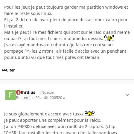
Pour les jeux je peut toujours garder ma partition windows et
faire le reste sous linux.
Et j'ai 2 dd en ide avec plein de place dessus donc ca ira pour
l'installer.
Mais je peut lire mes fichiers qui sont sur le raid quand meme
ou pas?? J'ai tout mes fichiers multimedia dessus.
J'va essayé mandriva ou ubuntu (je fais une course au
pompage ^^) les 2 m'ont l'air facile d'accès avec un penchant
pour ubuntu vu que tout mes potes ont Debian.
Citer
Fafhrdius
INpactien
Posté(e)
le 29 août 2005
20 a
Je suis globalement d'accord avec tuxxx
Je peux apporter une complément pour la raid0.
J'ai un P4P800 deluxe avec ubn raid0 de 2 raptors. (chip
ICH5R, faut installer les driers avant d'installer windows,