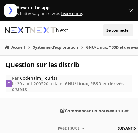
Aller au contenu
View in the app
×
Di
A better way to browse.
Learn more
.
Next
Se connecter
Accueil
Systèmes d'exploitation
GNU/Linux, *BSD et dérivé
Question sur les distrib
Par
Codenaim_TourisT
le 29 août 2005
20 a
dans
GNU/Linux, *BSD et dérivés
d'UNIX
Commencer un nouveau sujet
PAGE 1 SUR 2
SUIVANT