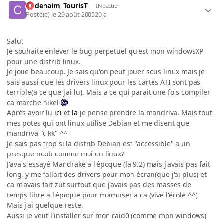
Codenaim_TourisT
INpactien
Posté(e)
le 29 août 2005
20 a
Salut
Je souhaite enlever le bug perpetuel qu'est mon windowsXP
pour une distrib linux.
Je joue beaucoup. Je sais qu'on peut jouer sous linux mais je
sais aussi que les drivers linux pour les cartes ATI sont pas
terrible(a ce que j'ai lu). Mais a ce qui parait une fois compiler
ca marche nikel
Après avoir lu
ici
et
la
je pense prendre la mandriva. Mais tout
mes potes qui ont linux utilise Debian et me disent que
mandriva "c kk" ^^
Je sais pas trop si la distrib Debian est "accessible" a un
presque noob comme moi en linux?
J'avais essayé Mandrake a l'époque (la 9.2) mais j'avais pas fait
long, y me fallait des drivers pour mon écran(que j'ai plus) et
ca m'avais fait zut surtout que j'avais pas des masses de
temps libre a l'époque pour m'amuser a ca (vive l'école ^^).
Mais j'ai quelque reste.
Aussi je veut l'installer sur mon raid0 (comme mon windows)