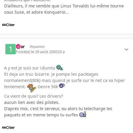
D'ailleurs, il me semble que Linus Torvalds lui-même tourne
sous Suse, et adore Konqueror...
Citer
16ar
INpactien
Posté(e)
le 29 août 2005
20 a
A y est je suis sur Ubuntu
Et deja un truc bizarre. Je pompe les packtages
normalement(80k) mais quand je surfe sur le net ca va hiper
lentement.
Genre 56k
Ca vient de quoi? Les drivers?
aucun lien avec des pilotes.
D'apres moi, c'est le serveur, ou alors tu telecharge les
paquets et en meme temps tu surfes
Citer