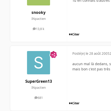
Tu en connais d'autres
snooky
INpactien
13,8 k
messages
Citer
Posté(e)
le 28 août 2005
aucun mal là dedans, sn
mais bon c'est pas très
SuperGreen13
INpactien
681
messages
Citer