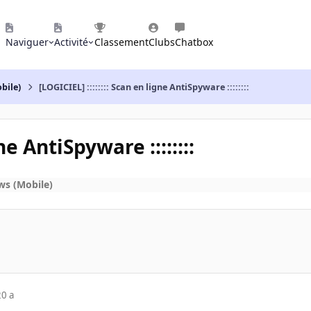
Naviguer
Activité
Classement
Clubs
Chatbox
bile)
[LOGICIEL] :::::::: Scan en ligne AntiSpyware ::::::::
ne AntiSpyware ::::::::
ws (Mobile)
20 a