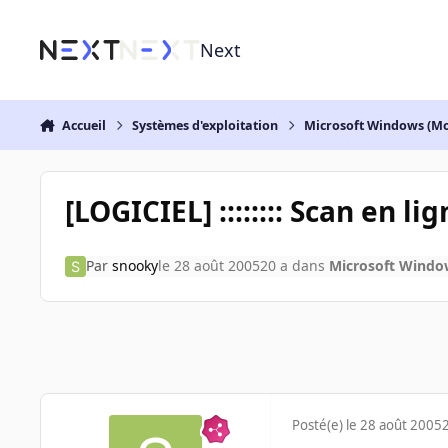
Aller au contenu
Next
Accueil
Systèmes d'exploitation
Microsoft Windows (Mo
[LOGICIEL] :::::::: Scan en lig
Par
snooky
le 28 août 2005
20 a
dans
Microsoft Windo
Posté(e)
le 28 août 2005