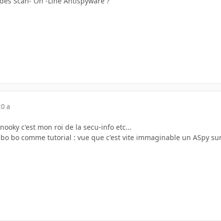
 des Scan- On -Line Antispyware ?
20 a
ooky c'est mon roi de la secu-info etc...
 bo bo comme tutorial : vue que c'est vite immaginable un ASpy sur