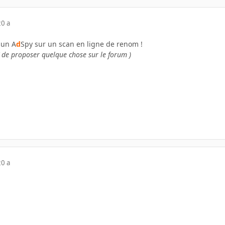
20 a
. un A
d
Spy sur un scan en ligne de renom !
T de proposer quelque chose sur le forum )
20 a