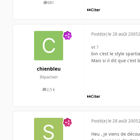
681
messages
Citer
Posté(e)
le 28 août 2005
et ?
bin c'est le style sparti
Mais si il dit que c'est 
chienbleu
INpactien
2,5 k
messages
Citer
Posté(e)
le 28 août 2005
Heu , je viens de découv