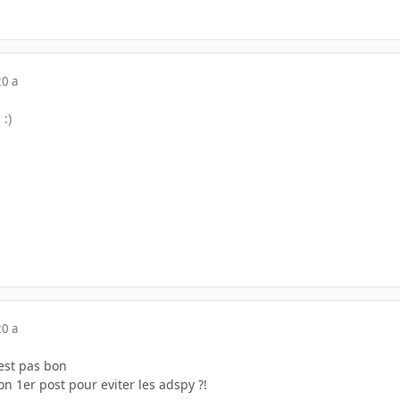
20 a
 :)
20 a
 est pas bon
 son 1er post pour eviter les adspy ?!