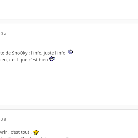
20 a
ate de SnoOky : l'info, juste l'info
bien, c'est que c'est bien
20 a
rir , c'est tout .