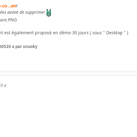
co...an
/
ouvées avant de supprimer
t est également proposé en démo 30 jours ( sous " Desktop " )
005
20 a
par snooky
20 a