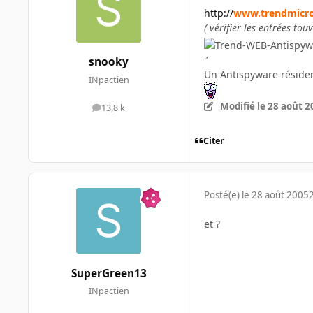
http://
www.trendmicro.
( vérifier les entrées t
"
snooky
Un Antispyware résiden
INpactien
Modifié
le 28 août 2
13,8 k
messages
Citer
Posté(e)
le 28 août 2005
et ?
SuperGreen13
INpactien