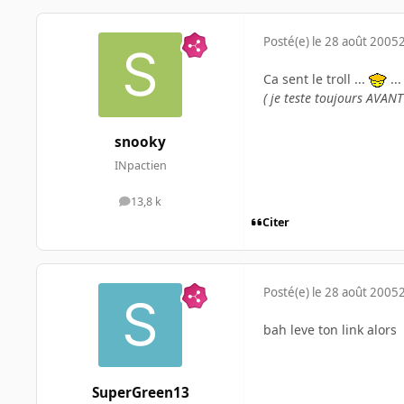
Posté(e)
le 28 août 2005
Ca sent le troll ...
..
( je teste toujours AVAN
snooky
INpactien
13,8 k
messages
Citer
Posté(e)
le 28 août 2005
bah leve ton link alors
SuperGreen13