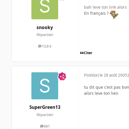
bah leve ton link alors
En français ?
snooky
INpactien
13,8 k
messages
Citer
Posté(e)
le 28 août 2005
tu dit que c'est pas bon
alors leve ton lien
SuperGreen13
INpactien
681
messages