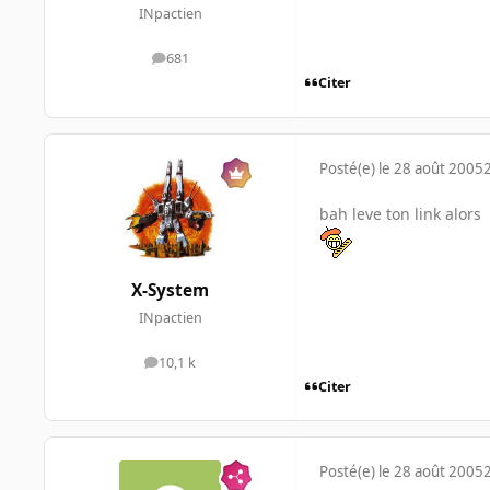
INpactien
681
messages
Citer
Posté(e)
le 28 août 2005
bah leve ton link alors
X-System
INpactien
10,1 k
messages
Citer
Posté(e)
le 28 août 2005