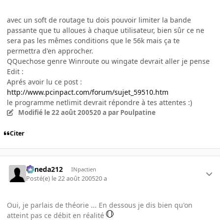
avec un soft de routage tu dois pouvoir limiter la bande
passante que tu alloues à chaque utilisateur, bien sûr ce ne
sera pas les mêmes conditions que le 56k mais ça te
permettra d'en approcher.
QQuechose genre Winroute ou wingate devrait aller je pense
Edit :
Aprés avoir lu ce post :
http://www.pcinpact.com/forum/sujet_59510.htm
le programme netlimit devrait répondre à tes attentes :)
Modifié
le 22 août 2005
20 a
par Poulpatine
Citer
keneda212
INpactien
Posté(e)
le 22 août 2005
20 a
Oui, je parlais de théorie ... En dessous je dis bien qu'on
atteint pas ce débit en réalité