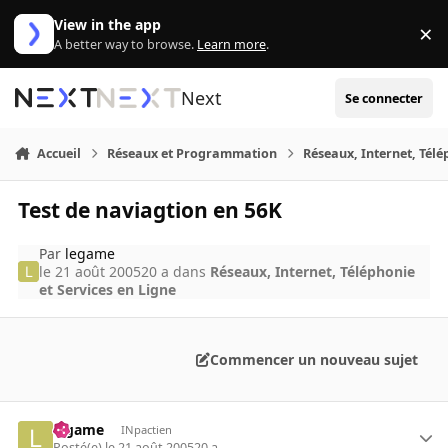
Aller au contenu
View in the app
×
Di
A better way to browse.
Learn more
.
Next
Se connecter
Accueil
Réseaux et Programmation
Réseaux, Internet, Télé
Test de naviagtion en 56K
Par
legame
le 21 août 2005
20 a
dans
Réseaux, Internet, Téléphonie
et Services en Ligne
Commencer un nouveau sujet
legame
INpactien
Posté(e)
le 21 août 2005
20 a