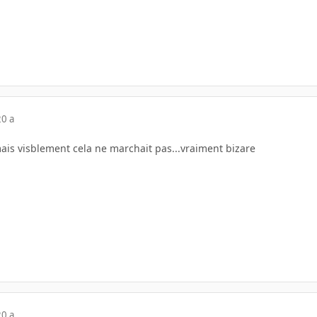
20 a
mais visblement cela ne marchait pas...vraiment bizare
20 a