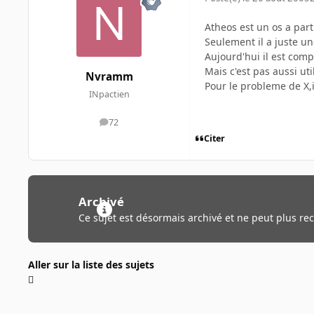
Atheos est un os a part
Seulement il a juste une
Aujourd'hui il est comp
Mais c'est pas aussi uti
Nvramm
Pour le probleme de X,i
INpactien
72
messages
Citer
Archivé
Ce sujet est désormais archivé et ne peut plus re
Aller sur la liste des sujets