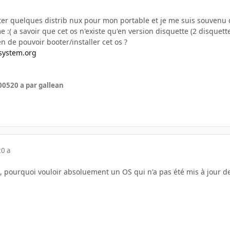
ter quelques distrib nux pour mon portable et je me suis souvenu q
( a savoir que cet os n'existe qu'en version disquette (2 disquett
 de pouvoir booter/installer cet os ?
system.org
005
20 a
par gallean
20 a
et, pourquoi vouloir absoluement un OS qui n'a pas été mis à jour d