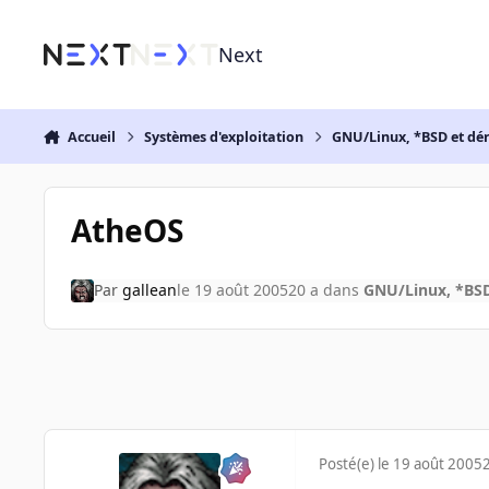
Aller au contenu
Next
Accueil
Systèmes d'exploitation
GNU/Linux, *BSD et dé
AtheOS
Par
gallean
le 19 août 2005
20 a
dans
GNU/Linux, *BSD
Posté(e)
le 19 août 2005