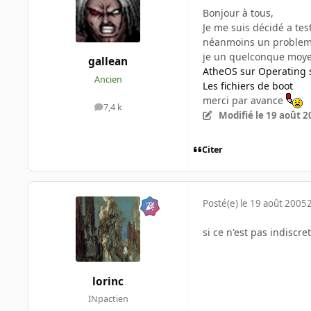
Bonjour à tous,
Je me suis décidé a tes
néanmoins un probleme :
je un quelconque moyen
gallean
AtheOS sur Operating 
Ancien
Les fichiers de boot
merci par avance
7,4 k
messages
Modifié
le 19 août 2
Citer
Posté(e)
le 19 août 2005
si ce n'est pas indiscr
lorinc
INpactien