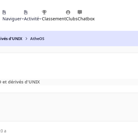
Naviguer
Activité
Classement
Clubs
Chatbox
rivés d'UNIX
AtheOS
 et dérivés d'UNIX
20 a