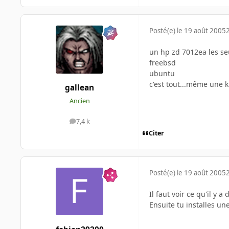
Posté(e)
le 19 août 2005
un hp zd 7012ea les seul
freebsd
ubuntu
c'est tout...même une 
gallean
Ancien
7,4 k
messages
Citer
Posté(e)
le 19 août 2005
Il faut voir ce qu'il y 
Ensuite tu installes un