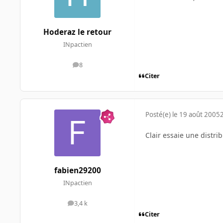
Hoderaz le retour
INpactien
8
messages
Citer
Posté(e)
le 19 août 2005
Clair essaie une distrib
fabien29200
INpactien
3,4 k
messages
Citer