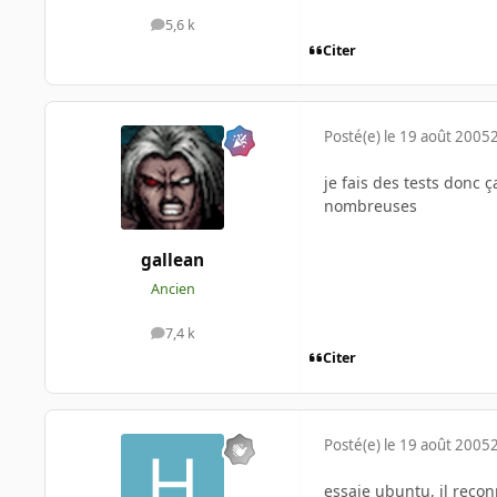
5,6 k
messages
Citer
Posté(e)
le 19 août 2005
je fais des tests donc 
nombreuses
gallean
Ancien
7,4 k
messages
Citer
Posté(e)
le 19 août 2005
essaie ubuntu, il recon