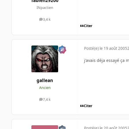
fabien29200
INpactien
3,4 k
messages
Citer
Posté(e)
le 19 août 2005
j'avais déja essayé ça 
gallean
Ancien
7,4 k
messages
Citer
Posté(e)
le 20 août 2005