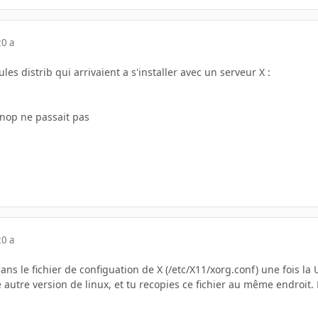
20 a
es distrib qui arrivaient a s'installer avec un serveur X :
knop ne passait pas
20 a
a dans le fichier de configuation de X (/etc/X11/xorg.conf) une fois l
e autre version de linux, et tu recopies ce fichier au même endroit.