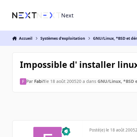
Aller au contenu
Next
Accueil
Systèmes d'exploitation
GNU/Linux, *BSD et dé
Impossible d' installer linu
Par
Fabi1
le 18 août 2005
20 a
dans
GNU/Linux, *BSD e
Posté(e)
le 18 août 2005