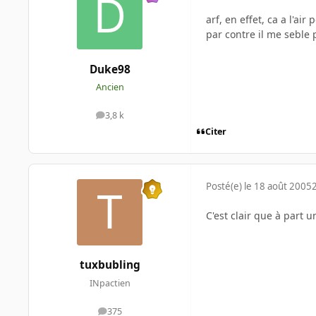
arf, en effet, ca a l'air
par contre il me seble 
Duke98
Ancien
3,8 k
messages
Citer
Posté(e)
le 18 août 2005
C'est clair que à part u
tuxbubling
INpactien
375
messages