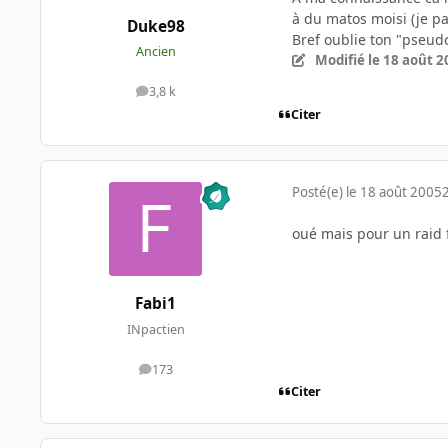
à du matos moisi (je pa
Duke98
Bref oublie ton "pseudo
Ancien
Modifié
le 18 août 2
3,8 k
messages
Citer
Posté(e)
le 18 août 2005
oué mais pour un raid f
Fabi1
INpactien
173
messages
Citer