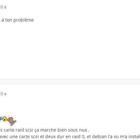
20 a
e à ton problème
20 a
es carte raid scsi ça marche bien sous nux .
avec une carte scsi et deux dur en raid 0, et debian l'a vu m'a insta