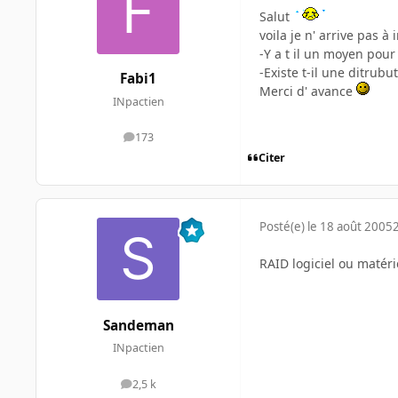
Salut
voila je n' arrive pas à
-Y a t il un moyen pour
-Existe t-il une ditrubu
Fabi1
Merci d' avance
INpactien
173
messages
Citer
Posté(e)
le 18 août 2005
RAID logiciel ou matéri
Sandeman
INpactien
2,5 k
messages