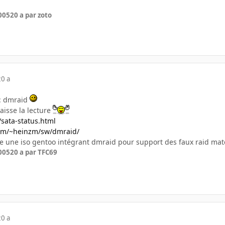
005
20 a
par zoto
20 a
n: dmraid
laisse la lecture
a/sata-status.html
com/~heinzm/sw/dmraid/
ste une iso gentoo intégrant dmraid pour support des faux raid mat
005
20 a
par TFC69
20 a