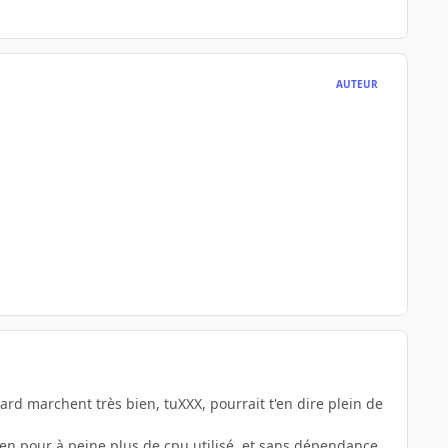
AUTEUR
hard marchent très bien, tuXXX, pourrait t'en dire plein de
bien pour à peine plus de cpu utilisé, et sans dépendance