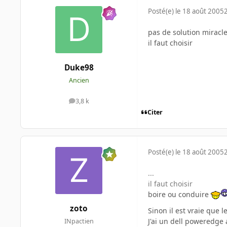
Posté(e)
le 18 août 2005
pas de solution miracl
il faut choisir
Duke98
Ancien
3,8 k
messages
Citer
Posté(e)
le 18 août 2005
...
il faut choisir
boire ou conduire
zoto
Sinon il est vraie que l
J'ai un dell poweredge 
INpactien