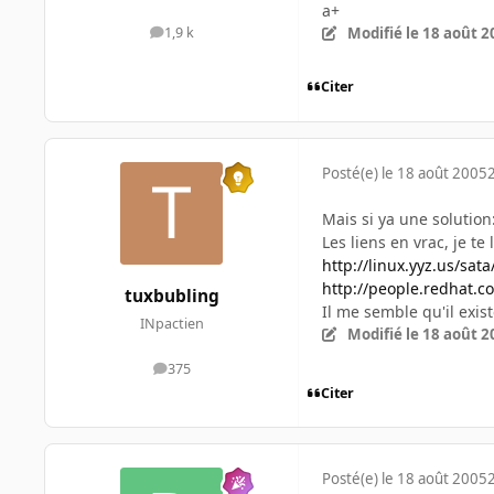
a+
Modifié
le 18 août 2
1,9 k
messages
Citer
Posté(e)
le 18 août 2005
Mais si ya une solutio
Les liens en vrac, je te 
http://linux.yyz.us/sat
http://people.redhat.
tuxbubling
Il me semble qu'il exi
INpactien
Modifié
le 18 août 2
375
messages
Citer
Posté(e)
le 18 août 2005