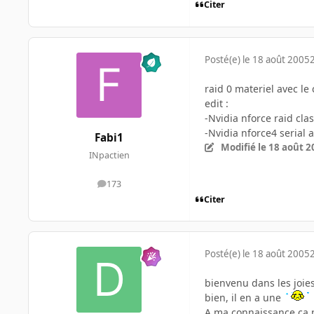
Citer
Posté(e)
le 18 août 2005
raid 0 materiel avec l
edit :
-Nvidia nforce raid clas
-Nvidia nforce4 serial a
Fabi1
Modifié
le 18 août 2
INpactien
173
messages
Citer
Posté(e)
le 18 août 2005
bienvenu dans les joies 
bien, il en a une
A ma connaissance ca ne