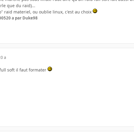
rle que du raid)...
" raid materiel, ou oublie linux, c'est au choix
005
20 a
par Duke98
20 a
ull soft il faut formater