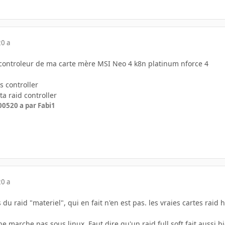
20 a
e controleur de ma carte mère MSI Neo 4 k8n platinum nforce 4
s controller
ta raid controller
005
20 a
par Fabi1
20 a
du raid "materiel", qui en fait n'en est pas. les vraies cartes raid 
 marche pas sous linux. Faut dire qu'un raid full soft fait aussi 