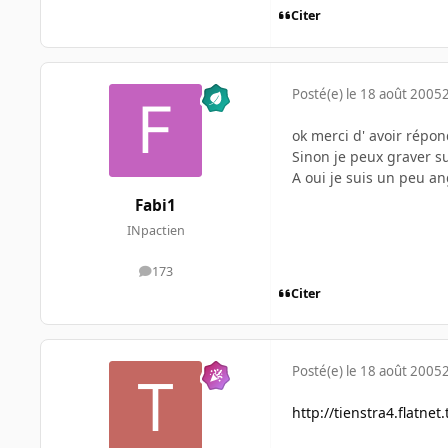
Citer
Posté(e)
le 18 août 2005
ok merci d' avoir répond
Sinon je peux graver s
A oui je suis un peu 
Fabi1
INpactien
173
messages
Citer
Posté(e)
le 18 août 2005
http://tienstra4.flatne