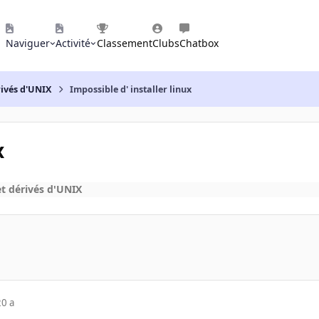
Naviguer
Activité
Classement
Clubs
Chatbox
rivés d'UNIX
Impossible d' installer linux
x
t dérivés d'UNIX
20 a