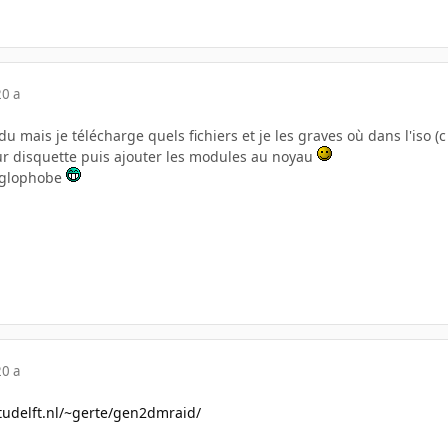
20 a
u mais je télécharge quels fichiers et je les graves où dans l'iso (c
ur disquette puis ajouter les modules au noyau
anglophobe
20 a
t.tudelft.nl/~gerte/gen2dmraid/