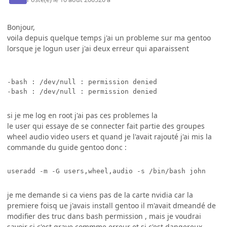
Bonjour,
voila depuis quelque temps j'ai un probleme sur ma gentoo
lorsque je logun user j'ai deux erreur qui aparaissent
-bash : /dev/null : permission denied

si je me log en root j'ai pas ces problemes la
le user qui essaye de se connecter fait partie des groupes
wheel audio video users et quand je l'avait rajouté j'ai mis la
commande du guide gentoo donc :
useradd -m -G users,wheel,audio -s /bin/bash john
je me demande si ca viens pas de la carte nvidia car la
premiere foisq ue j'avais install gentoo il m'avait dmeandé de
modifier des truc dans bash permission , mais je voudrai
savoir si c'est grave commme erreur et si c'est dangereux