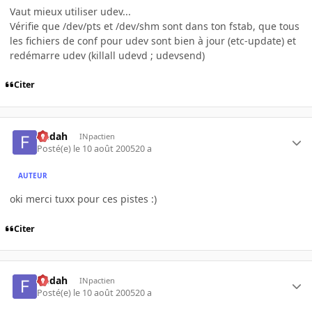
Vaut mieux utiliser udev...
Vérifie que /dev/pts et /dev/shm sont dans ton fstab, que tous
les fichiers de conf pour udev sont bien à jour (etc-update) et
redémarre udev (killall udevd ; udevsend)
Citer
fledah
INpactien
Posté(e)
le 10 août 2005
20 a
AUTEUR
oki merci tuxx pour ces pistes :)
Citer
fledah
INpactien
Posté(e)
le 10 août 2005
20 a