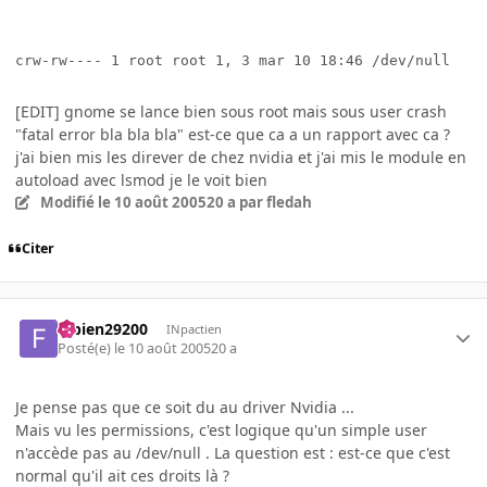
crw-rw---- 1 root root 1, 3 mar 10 18:46 /dev/null
[EDIT] gnome se lance bien sous root mais sous user crash
"fatal error bla bla bla" est-ce que ca a un rapport avec ca ?
j'ai bien mis les direver de chez nvidia et j'ai mis le module en
autoload avec lsmod je le voit bien
Modifié
le 10 août 2005
20 a
par fledah
Citer
fabien29200
INpactien
Posté(e)
le 10 août 2005
20 a
Je pense pas que ce soit du au driver Nvidia ...
Mais vu les permissions, c'est logique qu'un simple user
n'accède pas au /dev/null . La question est : est-ce que c'est
normal qu'il ait ces droits là ?