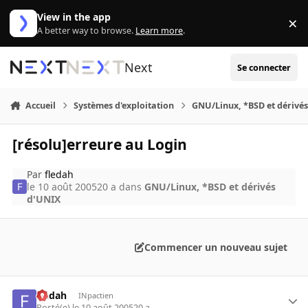
Aller au contenu
View in the app
×
Di
A better way to browse.
Learn more
.
Next
Se connecter
Accueil
Systèmes d'exploitation
GNU/Linux, *BSD et dérivé
[résolu]erreure au Login
Par
fledah
le 10 août 2005
20 a
dans
GNU/Linux, *BSD et dérivés
d'UNIX
Commencer un nouveau sujet
fledah
INpactien
Posté(e)
le 10 août 2005
20 a