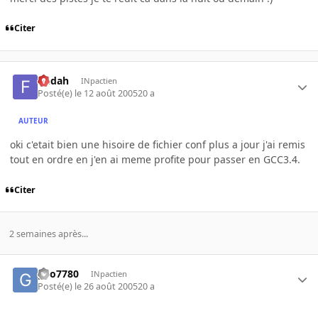
Citer
fledah
INpactien
Posté(e)
le 12 août 2005
20 a
AUTEUR
oki c'etait bien une hisoire de fichier conf plus a jour j'ai remis
tout en ordre en j'en ai meme profite pour passer en GCC3.4.
Citer
2 semaines après...
geo7780
INpactien
Posté(e)
le 26 août 2005
20 a