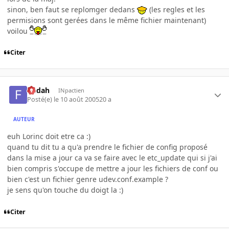
sinon, ben faut se replomger dedans
(les regles et les
permisions sont gerées dans le même fichier maintenant)
voilou
Citer
fledah
INpactien
Posté(e)
le 10 août 2005
20 a
AUTEUR
euh Lorinc doit etre ca :)
quand tu dit tu a qu'a prendre le fichier de config proposé
dans la mise a jour ca va se faire avec le etc_update qui si j'ai
bien compris s'occupe de mettre a jour les fichiers de conf ou
bien c'est un fichier genre udev.conf.example ?
je sens qu'on touche du doigt la :)
Citer