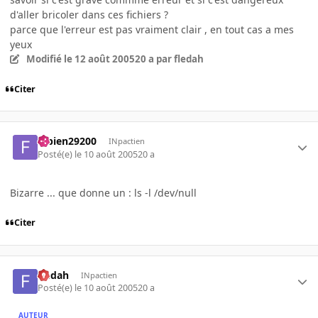
d'aller bricoler dans ces fichiers ?
parce que l'erreur est pas vraiment clair , en tout cas a mes
yeux
Modifié
le 12 août 2005
20 a
par fledah
Citer
fabien29200
INpactien
Posté(e)
le 10 août 2005
20 a
Bizarre ... que donne un : ls -l /dev/null
Citer
fledah
INpactien
Posté(e)
le 10 août 2005
20 a
AUTEUR