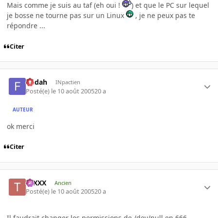
Mais comme je suis au taf (eh oui !
) et que le PC sur lequel
je bosse ne tourne pas sur un Linux
, je ne peux pas te
répondre ...
Citer
fledah
INpactien
Posté(e)
le 10 août 2005
20 a
AUTEUR
ok merci
Citer
tuXXX
Ancien
Posté(e)
le 10 août 2005
20 a
Il faudrait changer les permissions de /dev/null en 666