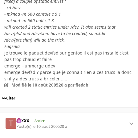
fixed) a couple of static entries :
- cd /dev
- mknod -m 660 console c 5 1
- mknod -m 660 null c 1 3
will created 2 static entries under /dev. It also seems that
/dev/pts/ and /dev/shm have to be created, so mkdir
/dev/{pts,shm} will do the trick.
Eugenia
je trouve le paquet devfsd sur gentoo il est pas installé c'est
pas trop chaud et faire
emerge --unmerge udev
emerge devfsd ? parce que je connait rien a ces trucs la donc
si il y a des trucs a bricoler .....
Modifié
le 10 août 2005
20 a
par fledah
Citer
tuXXX
Ancien
Posté(e)
le 10 août 2005
20 a