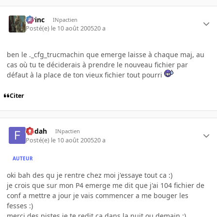
lorinc
INpactien
Posté(e)
le 10 août 2005
20 a
ben le ._cfg_trucmachin que emerge laisse à chaque maj, au
cas où tu te déciderais à prendre le nouveau fichier par
défaut à la place de ton vieux fichier tout pourri
Citer
fledah
INpactien
Posté(e)
le 10 août 2005
20 a
AUTEUR
oki bah des qu je rentre chez moi j'essaye tout ca :)
je crois que sur mon P4 emerge me dit que j'ai 104 fichier de
conf a mettre a jour je vais commencer a me bouger les
fesses :)
merci des pistes je te redit ca dans la nuit ou demain :)