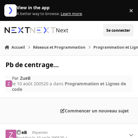
Aller au contenu
View in the app
×
Di
A better way to browse.
Learn more
.
Next
Se connecter
Accueil
Réseaux et Programmation
Programmation et Lign
Pb de centrage...
Par
ZueB
le 10 août 2005
20 a
dans
Programmation et Lignes de
code
Commencer un nouveau sujet
ZueB
INpactien
Posté(e)
le 10 août 2005
20 a