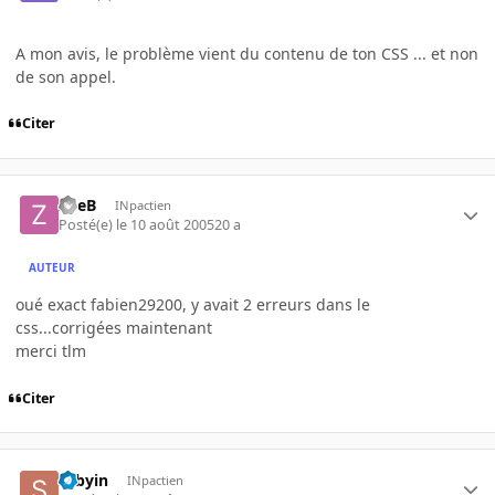
A mon avis, le problème vient du contenu de ton CSS ... et non
de son appel.
Citer
ZueB
INpactien
Posté(e)
le 10 août 2005
20 a
AUTEUR
oué exact fabien29200, y avait 2 erreurs dans le
css...corrigées maintenant
merci tlm
Citer
sebyin
INpactien