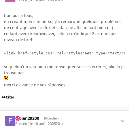
bonjour a tous,
en créant mon site perso, j'ai remarqué quelques problèmes
de centrage avec firefox et safari, ie affiche tout bien (...)
codant avec dreamweaver, celui ci m'indique 2 erreurs au
niveau de href:
<link href="style.css" rel="stylesheet" type="text/css
si quelqu'un veu bien me renseigner sur ces erreurs, pke la je
trouve pas
merci d'avance de vos réponses
Citer
fabien29200
INpactien
Posté(e)
le 10 août 2005
20 a