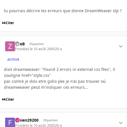
tu pourrais décrire les erreurs que donne DreamWeaver stp ?
Citer
ZueB
INpactien
Posté(e)
le 10 août 2005
20 a
AUTEUR
dixit dreamweaver: "Found 2 errors in external css files", il
souligne href="style.css"
par contre je dois etre golio pke je n'ai pas trouver où
dreamweaver peut m'indiquer ces erreurs...
Citer
fabien29200
INpactien
Posté(e)
le 10 août 2005
20 a