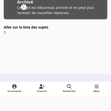
Archivé
Ce sujet est désormais archivé et ne peut plus
recevoir de nouvelles réponses.
Aller sur la liste des sujets
Light Mode
Dark Mode
System Preference
Se connecter
S’inscrire
Rechercher
Menu
Langue
Cookies
Powered by
Invision Community