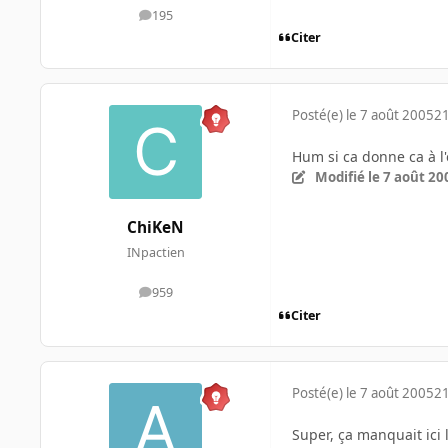
195
messages
Citer
Posté(e)
le 7 août 2005
21
Hum si ca donne ca à l'
Modifié
le 7 août 20
ChiKeN
INpactien
959
messages
Citer
Posté(e)
le 7 août 2005
21
Super, ça manquait ici 