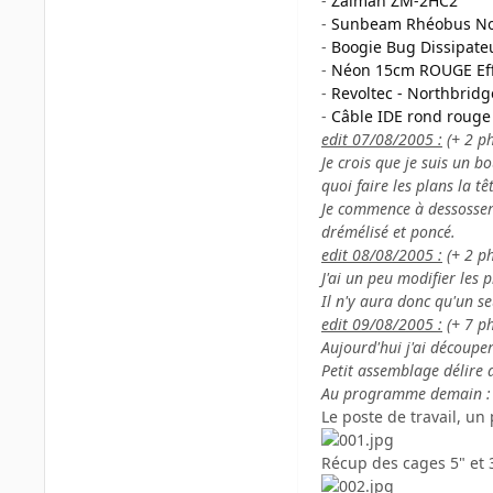
-
Zalman ZM-2HC2
-
Sunbeam Rhéobus No
-
Boogie Bug Dissipateu
-
Néon 15cm ROUGE Eff
-
Revoltec - Northbrid
-
Câble IDE rond roug
edit 07/08/2005 :
(+ 2 p
Je crois que je suis un 
quoi faire les plans la tê
Je commence à dessosser l
drémélisé et poncé.
edit 08/08/2005 :
(+ 2 p
J'ai un peu modifier les 
Il n'y aura donc qu'un se
edit 09/08/2005 :
(+ 7 p
Aujourd'hui j'ai découper
Petit assemblage délire 
Au programme demain : 
Le poste de travail, un
Récup des cages 5" et 