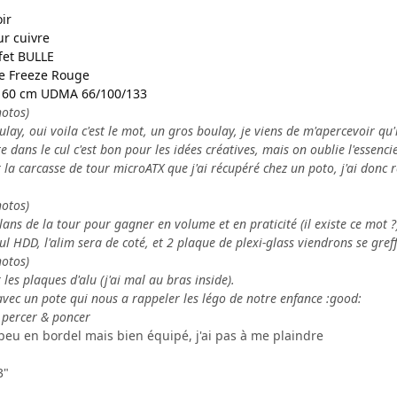
ir
r cuivre
et BULLE
ge Freeze Rouge
e 60 cm UDMA 66/100/133
hotos)
boulay, oui voila c'est le mot, un gros boulay, je viens de m'apercevoir
te dans le cul c'est bon pour les idées créatives, mais on oublie l'essencie
a carcasse de tour microATX que j'ai récupéré chez un poto, j'ai donc ré
hotos)
plans de la tour pour gagner en volume et en praticité (il existe ce mot ?
ul HDD, l'alim sera de coté, et 2 plaque de plexi-glass viendrons se greff
hotos)
 les plaques d'alu (j'ai mal au bras inside).
avec un pote qui nous a rappeler les légo de notre enfance :good:
percer & poncer
 peu en bordel mais bien équipé, j'ai pas à me plaindre
3"