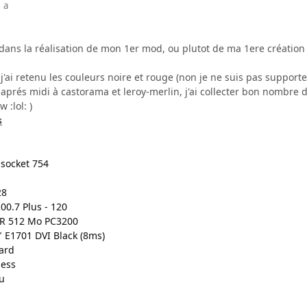
 a
 dans la réalisation de mon 1er mod, ou plutot de ma 1ere création
j'ai retenu les couleurs noire et rouge (non je ne suis pas support
aprés midi à castorama et leroy-merlin, j'ai collecter bon nombre
 :lol: )
s
socket 754
28
0.7 Plus - 120
R 512 Mo PC3200
 E1701 DVI Black (8ms)
ard
less
u