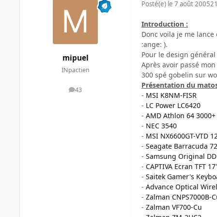
Posté(e)
le 7 août 2005
21
Introduction :
Donc voila je me lance
:ange: ).
Pour le design général 
mipuel
Après avoir passé mon 
INpactien
300 spé gobelin sur wow
Présentation du mato
43
messages
-
MSI K8NM-FISR
-
LC Power LC6420
-
AMD Athlon 64 3000+ 
-
NEC 3540
-
MSI NX6600GT-VTD 1
-
Seagate Barracuda 720
-
Samsung Original DD
-
CAPTIVA Ecran TFT 17"
-
Saitek Gamer's Keybo
-
Advance Optical Wire
-
Zalman CNPS7000B-C
-
Zalman VF700-Cu