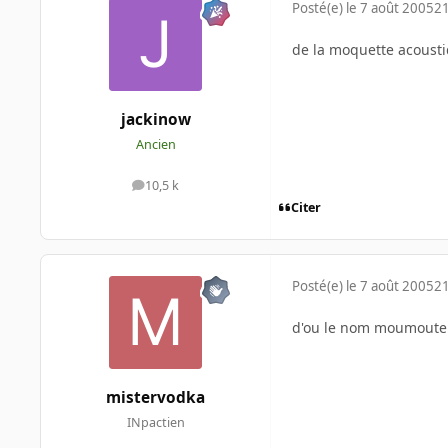
Posté(e)
le 7 août 2005
21
de la moquette acousti
jackinow
Ancien
10,5 k
messages
Citer
Posté(e)
le 7 août 2005
21
d'ou le nom moumoute
mistervodka
INpactien