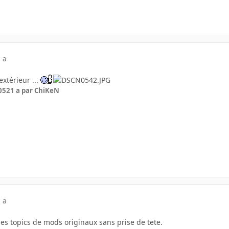
 a
extérieur ...
05
21 a
par ChiKeN
 a
les topics de mods originaux sans prise de tete.