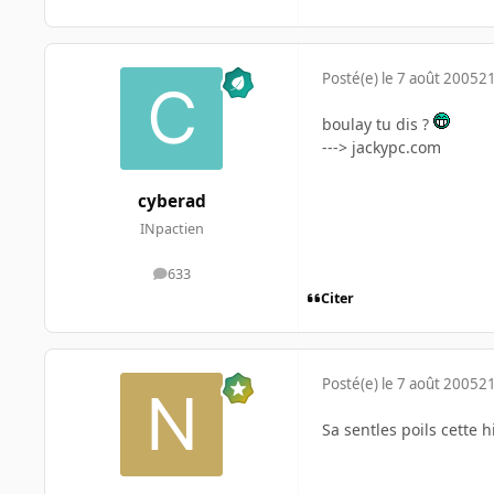
Posté(e)
le 7 août 2005
21
boulay tu dis ?
---> jackypc.com
cyberad
INpactien
633
messages
Citer
Posté(e)
le 7 août 2005
21
Sa sentles poils cette h