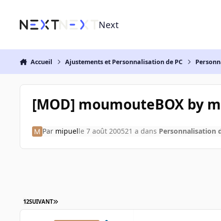
Aller au contenu
Next
Accueil
Ajustements et Personnalisation de PC
Personn
[MOD] moumouteBOX by mip
Par
mipuel
le 7 août 2005
21 a
dans
Personnalisation 
1
2
SUIVANT