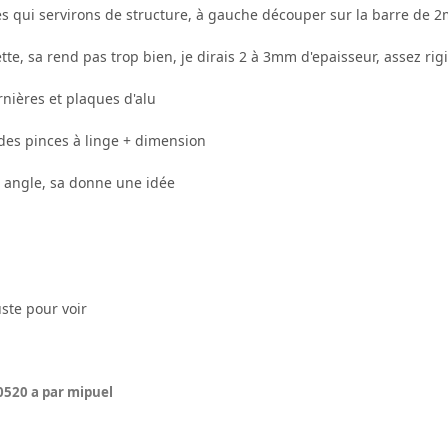
s qui servirons de structure, à gauche découper sur la barre de 2
e, sa rend pas trop bien, je dirais 2 à 3mm d'epaisseur, assez rig
nières et plaques d'alu
des pinces à linge + dimension
 angle, sa donne une idée
uste pour voir
05
20 a
par mipuel