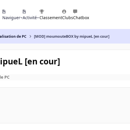
Naviguer
Activité
Classement
Clubs
Chatbox
alisation de PC
[MOD] moumouteBOX by mipueL [en cour]
ueL [en cour]
de PC