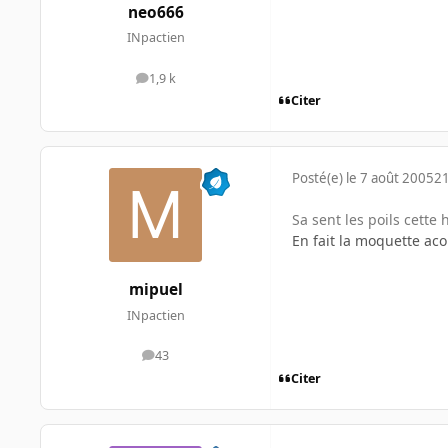
neo666
INpactien
1,9 k
messages
Citer
Posté(e)
le 7 août 2005
21
Sa sent les poils cette 
En fait la moquette aco
mipuel
INpactien
43
messages
Citer