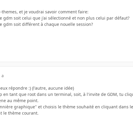
-themes, et je voudrai savoir comment faire:
 gdm soit celui que j'ai sélectionné et non plus celui par défaut?
e gdm soit différent à chaque nouelle session?
 a
eux répondre :) (l'autre, aucune idée)
 en tant que root dans un terminal, soit, à l'invite de GDM, tu cli
ène au même point.
nnière graphique" et choisis le thème souhaité en cliquant dans le
t le thème courant.