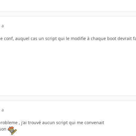
 a
de conf, auquel cas un script qui le modifie à chaque boot devrait fa
 a
 probleme , j'ai trouvé aucun script qui me convenait
ison