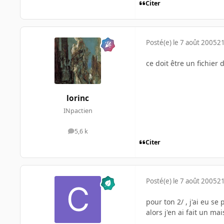
Citer
Posté(e)
le 7 août 2005
21
ce doit être un fichier 
lorinc
INpactien
5,6 k
messages
Citer
Posté(e)
le 7 août 2005
21
pour ton 2/ , j'ai eu se
alors j'en ai fait un ma