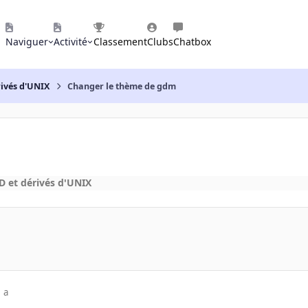
Naviguer
Activité
Classement
Clubs
Chatbox
rivés d'UNIX
Changer le thème de gdm
 et dérivés d'UNIX
 a