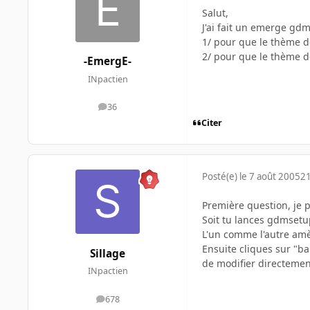
Salut,
J'ai fait un emerge gdm
1/ pour que le thème de
2/ pour que le thème d
-EmergE-
INpactien
36
messages
Citer
Posté(e)
le 7 août 2005
21
Première question, je p
Soit tu lances gdmsetup
L'un comme l'autre am
Ensuite cliques sur "ba
Sillage
de modifier directemen
INpactien
678
messages