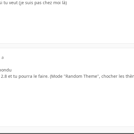
si tu veut (je suis pas chez moi là)
 a
épondu
m 2.8 et tu pourra le faire. (Mode "Random Theme", chocher les thè