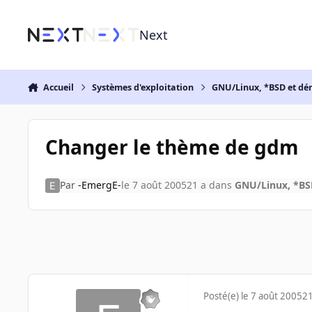
Aller au contenu
Next
Accueil
Systèmes d'exploitation
GNU/Linux, *BSD et dé
Changer le thème de gdm
Par
-EmergE-
le 7 août 2005
21 a
dans
GNU/Linux, *BSD
Posté(e)
le 7 août 2005
21