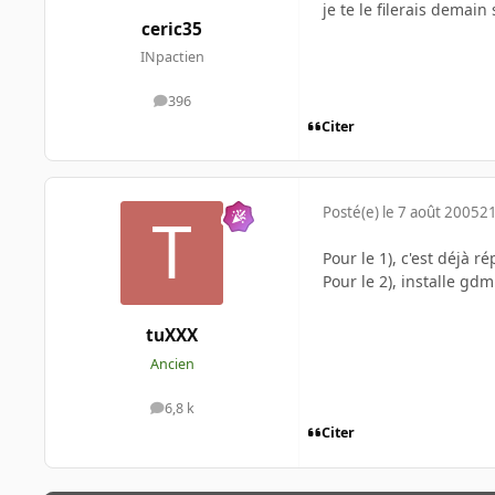
je te le filerais demain 
ceric35
INpactien
396
messages
Citer
Posté(e)
le 7 août 2005
21
Pour le 1), c'est déjà r
Pour le 2), installe gd
tuXXX
Ancien
6,8 k
messages
Citer