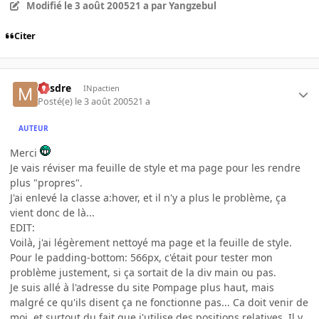
Modifié
le 3 août 2005
21 a
par Yangzebul
Citer
Misdre
INpactien
Posté(e)
le 3 août 2005
21 a
AUTEUR
Merci
Je vais réviser ma feuille de style et ma page pour les rendre
plus "propres".
J'ai enlevé la classe a:hover, et il n'y a plus le problème, ça
vient donc de là...
EDIT:
Voilà, j'ai légèrement nettoyé ma page et la feuille de style.
Pour le padding-bottom: 566px, c'était pour tester mon
problème justement, si ça sortait de la div main ou pas.
Je suis allé à l'adresse du site Pompage plus haut, mais
malgré ce qu'ils disent ça ne fonctionne pas... Ca doit venir de
moi, et surtout du fait que j'utilise des positions relatives. Il y