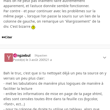
mais on ne peut pas vraiment faire autremement
apparement, et l'astuce donnée semble fonctionner.
Par contre - et pour continuer avec les problèmes sur la
même page -, lorsque l'on passe la souris sur un lien de la
colonne de gauche, on remarque un "élargissement" de la
div. C'est bizarre
Citer
Yangzebul
INpactien
Posté(e)
le 3 août 2005
21 a
Bah le truc, c'est que si tu nettoyait déjà un peu ta source on y
verrais un peu plus clair:
- met les tabulations de manière plus logiques de manière à
faciliter la lecture
- enlève les informations de mise en page de ta page xhtml,
elles sont censées toutes être dans ta feuille css (bgcolor,
<font>, ect...)
- pour ta colonne de droite tu utilise un tableau, alors que