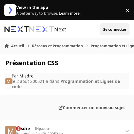
Aller au contenu
View in the app
×
Di
A better way to browse.
Learn more
.
Next
Se connecter
Accueil
Réseaux et Programmation
Programmation et Lign
Présentation CSS
Par
Misdre
le 2 août 2005
21 a
dans
Programmation et Lignes de
code
Commencer un nouveau sujet
Misdre
INpactien
Posté(e)
le 2 août 2005
21 a