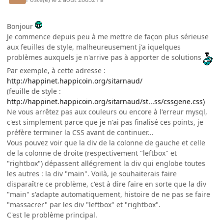
Bonjour
Je commence depuis peu à me mettre de façon plus sérieuse
aux feuilles de style, malheureusement j'a iquelques
problèmes auxquels je n'arrive pas à apporter de solutions
Par exemple, à cette adresse :
http://happinet.happicoin.org/sitarnaud/
(feuille de style :
http://happinet.happicoin.org/sitarnaud/st...ss/cssgene.css)
Ne vous arrêtez pas aux couleurs ou encore à l'erreur mysql,
c'est simplement parce que je n'ai pas finalisé ces points, je
préfère terminer la CSS avant de continuer...
Vous pouvez voir que la div de la colonne de gauche et celle
de la colonne de droite (respectivement "leftbox" et
"rightbox") dépassent allégrement la div qui englobe toutes
les autres : la div "main". Voilà, je souhaiterais faire
disparaître ce problème, c'est à dire faire en sorte que la div
"main" s'adapte automatiquement, histoire de ne pas se faire
"massacrer" par les div "leftbox" et "rightbox".
C'est le problème principal.