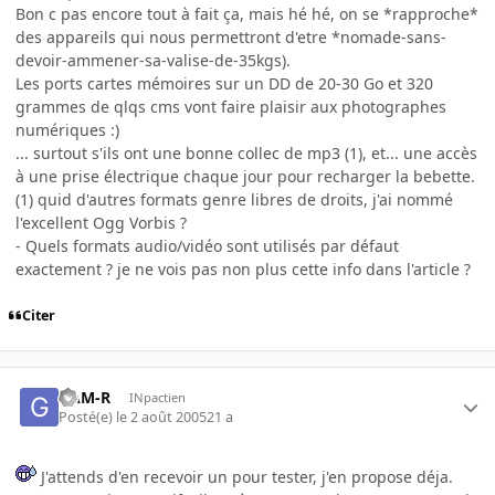
Bon c pas encore tout à fait ça, mais hé hé, on se *rapproche*
des appareils qui nous permettront d'etre *nomade-sans-
devoir-ammener-sa-valise-de-35kgs).
Les ports cartes mémoires sur un DD de 20-30 Go et 320
grammes de qlqs cms vont faire plaisir aux photographes
numériques :)
... surtout s'ils ont une bonne collec de mp3 (1), et... une accès
à une prise électrique chaque jour pour recharger la bebette.
(1) quid d'autres formats genre libres de droits, j'ai nommé
l'excellent Ogg Vorbis ?
- Quels formats audio/vidéo sont utilisés par défaut
exactement ? je ne vois pas non plus cette info dans l'article ?
Citer
GAM-R
INpactien
Posté(e)
le 2 août 2005
21 a
J'attends d'en recevoir un pour tester, j'en propose déja.