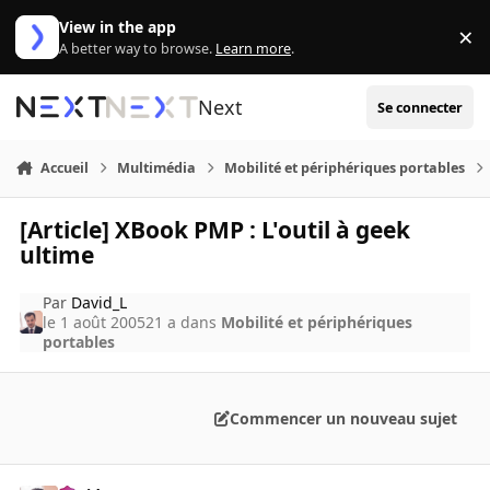
Aller au contenu
View in the app
×
Di
A better way to browse.
Learn more
.
Next
Se connecter
Accueil
Multimédia
Mobilité et périphériques portables
[Article] XBook PMP : L'outil à geek
ultime
Par
David_L
le 1 août 2005
21 a
dans
Mobilité et périphériques
portables
Commencer un nouveau sujet