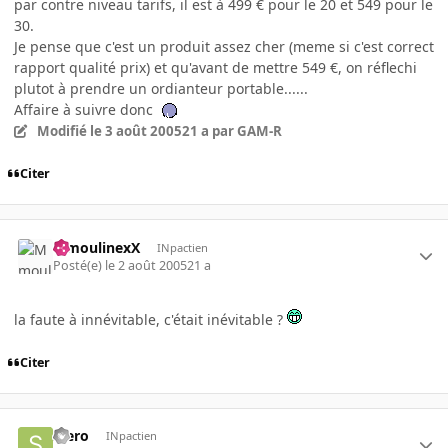
par contre niveau tarifs, il est à 499 € pour le 20 et 549 pour le
30.
Je pense que c'est un produit assez cher (meme si c'est correct
rapport qualité prix) et qu'avant de mettre 549 €, on réflechi
plutot à prendre un ordianteur portable......
Affaire à suivre donc
Modifié
le 3 août 2005
21 a
par GAM-R
Citer
MmoulinexX
INpactien
Posté(e)
le 2 août 2005
21 a
la faute à innévitable, c'était inévitable ?
Citer
stero
INpactien