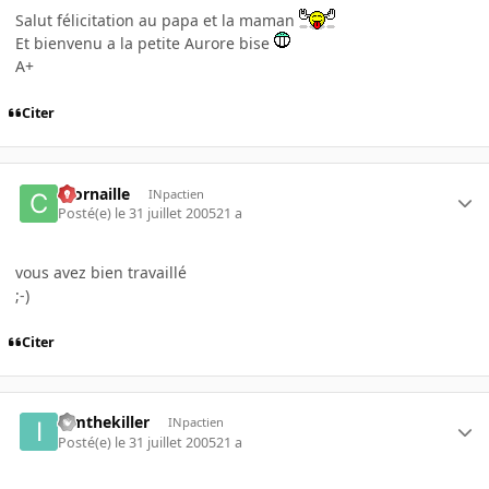
Salut félicitation au papa et la maman
Et bienvenu a la petite Aurore bise
A+
Citer
ccornaille
INpactien
Posté(e)
le 31 juillet 2005
21 a
vous avez bien travaillé
;-)
Citer
iamthekiller
INpactien
Posté(e)
le 31 juillet 2005
21 a