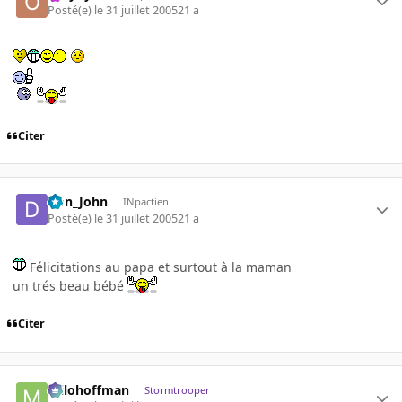
Posté(e)
le 31 juillet 2005
21 a
Citer
Don_John
INpactien
Posté(e)
le 31 juillet 2005
21 a
Félicitations au papa et surtout à la maman
un trés beau bébé
Citer
milohoffman
Stormtrooper