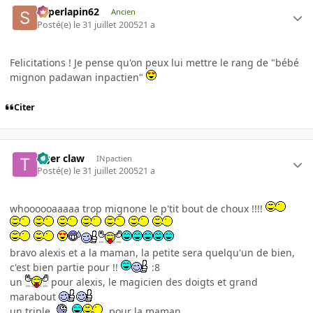
superlapin62
Ancien
Posté(e)
le 31 juillet 2005
21 a
Felicitations ! Je pense qu'on peux lui mettre le rang de "bébé
mignon padawan inpactien"
Citer
tiger claw
INpactien
Posté(e)
le 31 juillet 2005
21 a
whoooooaaaaa trop mignone le p'tit bout de choux !!!!
bravo alexis et a la maman, la petite sera quelqu'un de bien,
c'est bien partie pour !!
:8
un
pour alexis, le magicien des doigts et grand
marabout
un triple
pour la maman