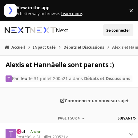
Aller au contenu
View in the app
×
Di
A better way to browse.
Learn more
.
Next
Se connecter
Accueil
INpact Café
Débats et Discussions
Alexis et Han
Alexis et Hannäelle sont parents :)
Par
Teuf
le 31 juillet 2005
21 a
dans
Débats et Discussions
Commencer un nouveau sujet
PAGE 1 SUR 4
SUIVANT
Teuf
Ancien
Posté(e)
le 31 juillet 2005
21 a