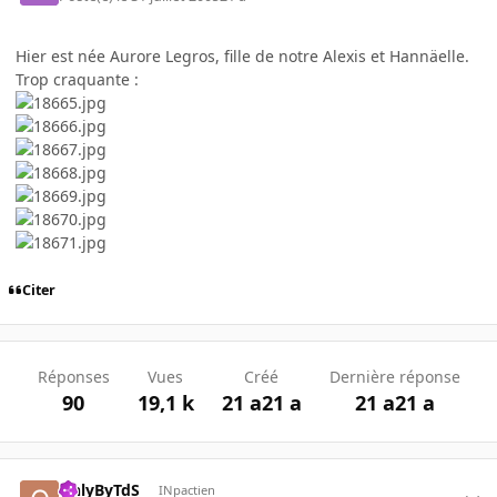
Hier est née Aurore Legros, fille de notre Alexis et Hannäelle.
Trop craquante :
Citer
Réponses
Vues
Créé
Dernière réponse
90
19,1 k
21 a
21 a
21 a
21 a
OnlyByTdS
INpactien