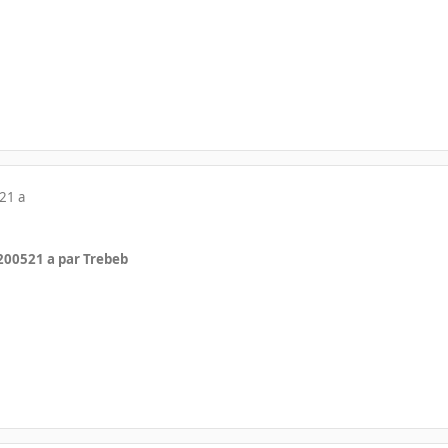
21 a
 2005
21 a
par Trebeb