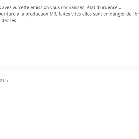
us avez vu cette émission vous connaissez l'état d'urgence...
riture à la production M6, faites vites elles sont en danger de "br
idez les !
21 a