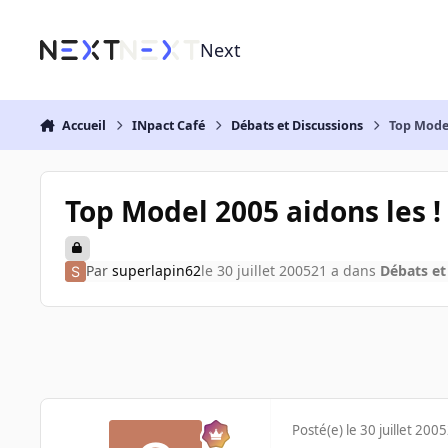
Aller au contenu
Next
Accueil
INpact Café
Débats et Discussions
Top Model
Top Model 2005 aidons les !
Par
superlapin62
le 30 juillet 2005
21 a
dans
Débats et
Posté(e)
le 30 juillet 2005