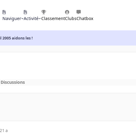
Naviguer
Activité
Classement
Clubs
Chatbox
 2005 aidons les !
 Discussions
21 a