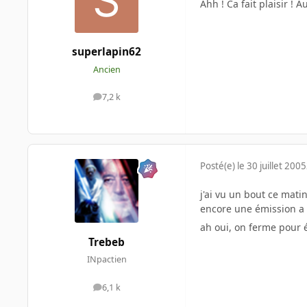
Ahh ! Ca fait plaisir !
superlapin62
Ancien
7,2 k
messages
Posté(e)
le 30 juillet 2005
j'ai vu un bout ce matin
encore une émission a l
ah oui, on ferme pour 
Trebeb
INpactien
6,1 k
messages