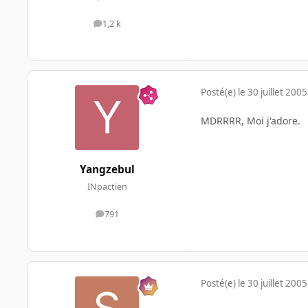
1,2 k
messages
Posté(e)
le 30 juillet 2005
MDRRRR, Moi j'adore.
Yangzebul
INpactien
791
messages
Posté(e)
le 30 juillet 2005