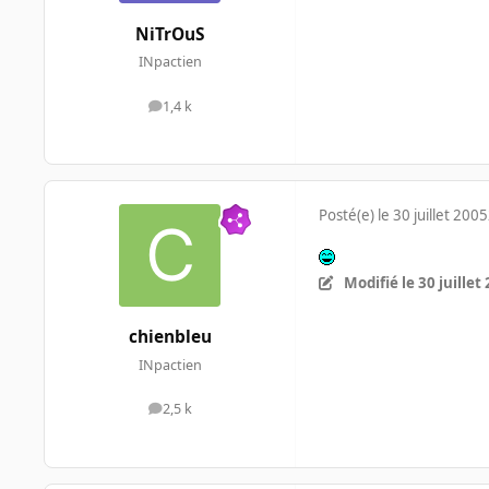
NiTrOuS
INpactien
1,4 k
messages
Posté(e)
le 30 juillet 2005
Modifié
le 30 juillet
chienbleu
INpactien
2,5 k
messages