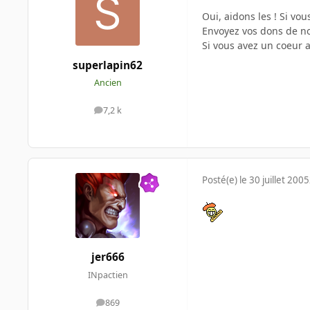
Oui, aidons les ! Si vo
Envoyez vos dons de nou
Si vous avez un coeur a
superlapin62
Ancien
7,2 k
messages
Posté(e)
le 30 juillet 2005
jer666
INpactien
869
messages