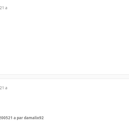
21 a
21 a
 2005
21 a
par damalix92