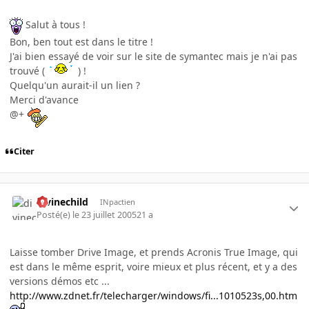
Salut à tous !
Bon, ben tout est dans le titre !
J'ai bien essayé de voir sur le site de symantec mais je n'ai pas
trouvé (
) !
Quelqu'un aurait-il un lien ?
Merci d'avance
@+
Citer
divinechild
INpactien
Posté(e)
le 23 juillet 2005
21 a
Laisse tomber Drive Image, et prends Acronis True Image, qui
est dans le même esprit, voire mieux et plus récent, et y a des
versions démos etc ...
http://www.zdnet.fr/telecharger/windows/fi...1010523s,00.htm