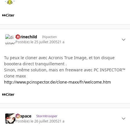
Citer
divinechild
INpactien
Posté(e)
le 25 juillet 2005
21 a
Tu peux le cloner avec Acronis True Image, et ton disque
boootera direct tranquillement .
Sinon, même solution, mais en freeware avec PC INSPECTOR™
clone maxx
http://www.pcinspector.de/clone-maxx/fr/welcome.htm
Citer
Krapace
Stormtrooper
Posté(e)
le 26 juillet 2005
21 a