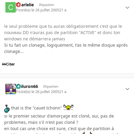
Charlelie
INpactien
Posté(e)
le 26 juillet 2005
21 a
le seul probleme que tu auras obligatoirement c'est que le
nouveau DD n'auras pas de partition "ACTIVE" et donc ton
windows ne démarrera jamais
Si tu fait un clonage, logiquement, t'as le même disque après
clonage...
Citer
gailuron66
INpactien
Posté(e)
le 26 juillet 2005
21 a
that is the "cauet tchonn"
si le premier secteur d'amorçage est cloné, oui, pas de
problemes, mais s'il n'est pas cloné ?
en tout cas une chose est sure, c'est que de partition à