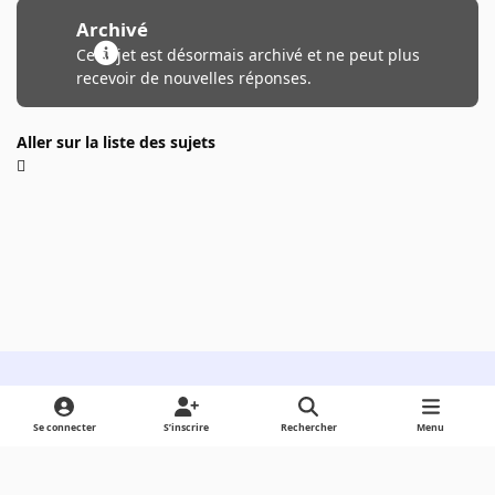
Archivé
Ce sujet est désormais archivé et ne peut plus
recevoir de nouvelles réponses.
Aller sur la liste des sujets
Light Mode
Dark Mode
System Preference
Se connecter
S’inscrire
Rechercher
Menu
Langue
Cookies
Powered by
Invision Community