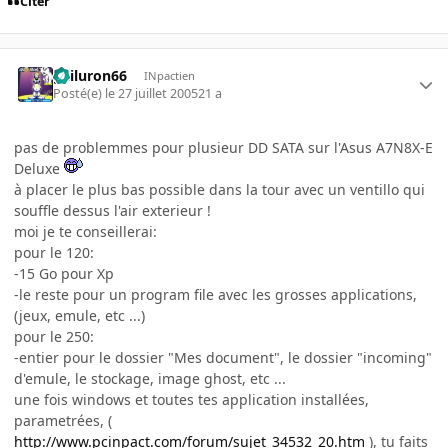
Citer
gailuron66
INpactien
Posté(e)
le 27 juillet 2005
21 a
pas de problemmes pour plusieur DD SATA sur l'Asus A7N8X-E
Deluxe
à placer le plus bas possible dans la tour avec un ventillo qui
souffle dessus l'air exterieur !
moi je te conseillerai:
pour le 120:
-15 Go pour Xp
-le reste pour un program file avec les grosses applications,
(jeux, emule, etc ...)
pour le 250:
-entier pour le dossier "Mes document", le dossier "incoming"
d'emule, le stockage, image ghost, etc ...
une fois windows et toutes tes application installées,
parametrées, (
http://www.pcinpact.com/forum/sujet_34532_20.htm
), tu faits