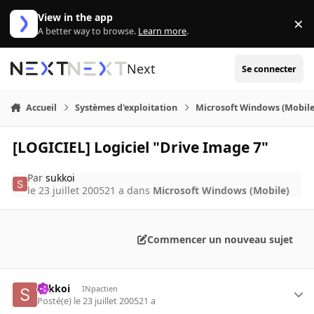
Aller au contenu
View in the app
×
Di
A better way to browse.
Learn more
.
Next
Se connecter
Accueil
Systèmes d'exploitation
Microsoft Windows (Mobile
[LOGICIEL] Logiciel "Drive Image 7"
Par
sukkoi
le 23 juillet 2005
21 a
dans
Microsoft Windows (Mobile)
Commencer un nouveau sujet
sukkoi
INpactien
Posté(e)
le 23 juillet 2005
21 a