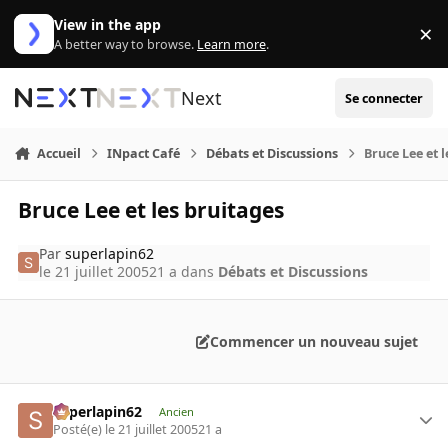
Aller au contenu
View in the app
×
Di
A better way to browse.
Learn more
.
Next
Se connecter
Accueil
INpact Café
Débats et Discussions
Bruce Lee et 
Bruce Lee et les bruitages
Par
superlapin62
le 21 juillet 2005
21 a
dans
Débats et Discussions
Commencer un nouveau sujet
superlapin62
Ancien
Posté(e)
le 21 juillet 2005
21 a