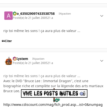
ano_635029097433538758
INpactien
Posté(e)
le 21 juillet 2005
21 a
rip toi même les sons ! ça aura plus de valeur ...
Citer
X-System
INpactien
Posté(e)
le 21 juillet 2005
21 a
rip toi même les sons ! ça aura plus de valeur ...
Avec le DVD "Bruce Lee : Immortal Dragon", c'est une
biographie riche et complète sur la légende des arts martiaux
Bruce Lee.
http://www.cdiscount.com/mag/fich_prod.asp...ist=0&numpag