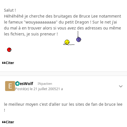
Salut !
Héhéhéhé je cherche des bruitages de Bruce Lee notamment
le fameux "wouyaaaaaaaaa" du petit Dragon ! Sur le net j'ai
du mal à en trouver alors si vous avez des adresses ou même
les fichiers, je suis preneur !
Citer
EyesWolf
INpactien
Posté(e)
le 21 juillet 2005
21 a
le meilleur moyen c'est d'aller sur les sites de fan de bruce lee
!
Citer