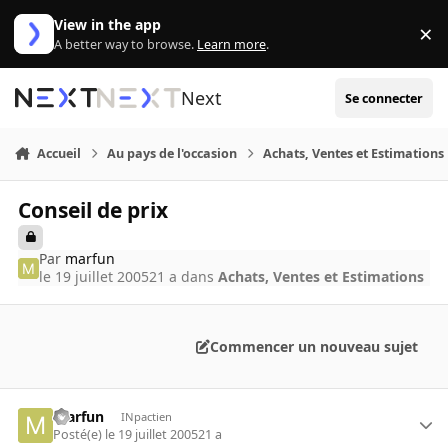
Aller au contenu
View in the app
×
Di
A better way to browse.
Learn more
.
Next
Se connecter
Accueil
Au pays de l'occasion
Achats, Ventes et Estimations
Conseil de prix
Par
marfun
le 19 juillet 2005
21 a
dans
Achats, Ventes et Estimations
Commencer un nouveau sujet
marfun
INpactien
Posté(e)
le 19 juillet 2005
21 a