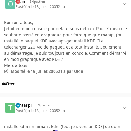
Okin
INpactien
Posté(e)
le 18 juillet 2005
21 a
Bonsoir à tous,
J'etait en mod console par defaut sous débian. Pour X raison je
souhaite passé en graphique pour faire quelque manip, j'ai
installé le paquet KDE avec apt-get install KDE. Il a
telecharger 220 Mo de paquet, et a tout installé. Seulement
au démarrage, je suis toujours en console. Comment démarré
en mod graphique avec KDE ?
Merc à tous
Modifié
le 19 juillet 2005
21 a
par Okin
Citer
Tintaspi
INpactien
Posté(e)
le 18 juillet 2005
21 a
installe xdm (minimal) , kdm (tout joli, version KDE) ou gdm