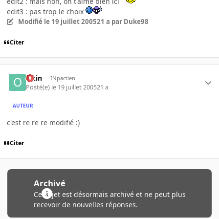
edit2 : mais non, on t'aime bien ici
edit3 : pas trop le choix
Modifié
le 19 juillet 2005
21 a
par Duke98
Citer
Okin
INpactien
Posté(e)
le 19 juillet 2005
21 a
AUTEUR
c'est re re re modifié :)
Citer
Archivé
Ce sujet est désormais archivé et ne peut plus
recevoir de nouvelles réponses.