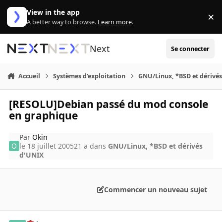
Aller au contenu
View in the app
×
Di
A better way to browse.
Learn more
.
Next
Se connecter
Accueil
Systèmes d'exploitation
GNU/Linux, *BSD et dérivé
[RESOLU]Debian passé du mod console
en graphique
Par
Okin
le 18 juillet 2005
21 a
dans
GNU/Linux, *BSD et dérivés
d'UNIX
Commencer un nouveau sujet