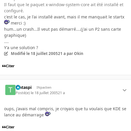
Il faut que le paquet x-window-system-core ait été installé et
configuré.
c'est le cas, je l'ai installé avant, mais il me manquait le startx
merci :)
hum...un crash...Il veut pas démarré....(j'ai un P2 sans carte
graphique)
....
Y'a une solution ?
Modifié
le 18 juillet 2005
21 a
par Okin
Citer
Tintaspi
INpactien
Posté(e)
le 18 juillet 2005
21 a
oups, j'avais mal compris, je croyais que tu voulais que KDE se
lance au démarrage
Citer