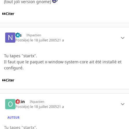
(tout joli version gnome)
Citer
Nis
INpactien
Posté(e)
le 18 juillet 2005
21 a
Tu tapes "startx".
Il faut que le paquet x-window-system-core ait été installé et
configuré.
Citer
Okin
INpactien
Posté(e)
le 18 juillet 2005
21 a
AUTEUR
Tu tapes "startx".