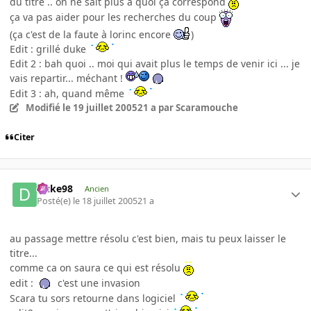
du titre .. on ne sait plus à quoi ça correspond
ça va pas aider pour les recherches du coup
(ça c'est de la faute à lorinc encore
)
Edit : grillé duke
Edit 2 : bah quoi .. moi qui avait plus le temps de venir ici ... je
vais repartir... méchant !
Edit 3 : ah, quand même
Modifié
le 19 juillet 2005
21 a
par Scaramouche
Citer
Duke98
Ancien
Posté(e)
le 18 juillet 2005
21 a
au passage mettre résolu c'est bien, mais tu peux laisser le
titre...
comme ca on saura ce qui est résolu
edit :
c'est une invasion
Scara tu sors retourne dans logiciel