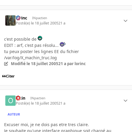
lorinc
INpactien
Posté(e)
le 18 juillet 2005
21 a
c'est possible de
EDIT : arf, c'est pas résolu...
tu peux poster les lignes EE du fichier
/var/log/X_machin_truc.log
Modifié
le 18 juillet 2005
21 a
par lorinc
Citer
Okin
INpactien
Posté(e)
le 18 juillet 2005
21 a
AUTEUR
Excuser moi, je ne dois pas etre tres claire.
Je souhaite qu'une interface graphique soit chargé au