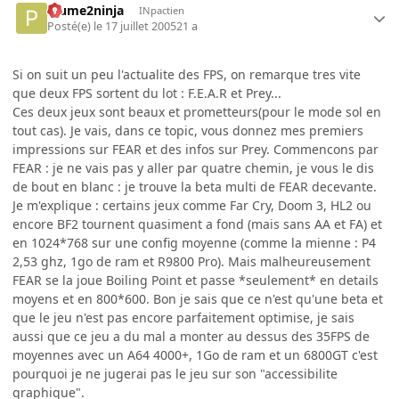
Plume2ninja
INpactien
Posté(e)
le 17 juillet 2005
21 a
Si on suit un peu l'actualite des FPS, on remarque tres vite
que deux FPS sortent du lot : F.E.A.R et Prey...
Ces deux jeux sont beaux et prometteurs(pour le mode sol en
tout cas). Je vais, dans ce topic, vous donnez mes premiers
impressions sur FEAR et des infos sur Prey. Commencons par
FEAR : je ne vais pas y aller par quatre chemin, je vous le dis
de bout en blanc : je trouve la beta multi de FEAR decevante.
Je m'explique : certains jeux comme Far Cry, Doom 3, HL2 ou
encore BF2 tournent quasiment a fond (mais sans AA et FA) et
en 1024*768 sur une config moyenne (comme la mienne : P4
2,53 ghz, 1go de ram et R9800 Pro). Mais malheureusement
FEAR se la joue Boiling Point et passe *seulement* en details
moyens et en 800*600. Bon je sais que ce n'est qu'une beta et
que le jeu n'est pas encore parfaitement optimise, je sais
aussi que ce jeu a du mal a monter au dessus des 35FPS de
moyennes avec un A64 4000+, 1Go de ram et un 6800GT c'est
pourquoi je ne jugerai pas le jeu sur son "accessibilite
graphique".