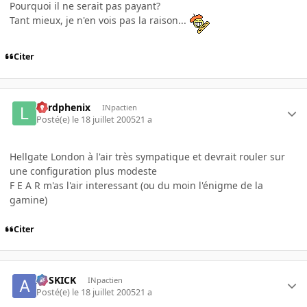
Pourquoi il ne serait pas payant?
Tant mieux, je n'en vois pas la raison...
Citer
Lordphenix
INpactien
Posté(e)
le 18 juillet 2005
21 a
Hellgate London à l'air très sympatique et devrait rouler sur
une configuration plus modeste
F E A R m'as l'air interessant (ou du moin l'énigme de la
gamine)
Citer
ASSKICK
INpactien
Posté(e)
le 18 juillet 2005
21 a