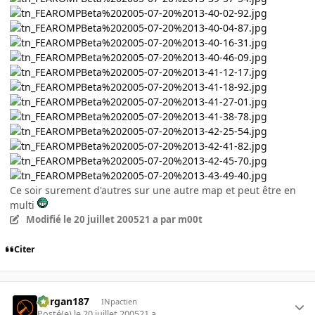
Ce soir surement d'autres sur une autre map et peut être en
multi
Modifié
le 20 juillet 2005
21 a
par m00t
Citer
kurgan187
INpactien
Posté(e)
le 20 juillet 2005
21 a