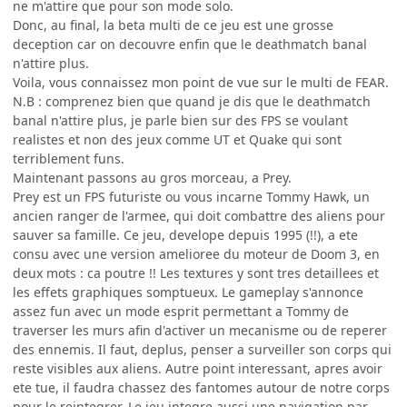
ne m'attire que pour son mode solo.
Donc, au final, la beta multi de ce jeu est une grosse
deception car on decouvre enfin que le deathmatch banal
n'attire plus.
Voila, vous connaissez mon point de vue sur le multi de FEAR.
N.B : comprenez bien que quand je dis que le deathmatch
banal n'attire plus, je parle bien sur des FPS se voulant
realistes et non des jeux comme UT et Quake qui sont
terriblement funs.
Maintenant passons au gros morceau, a Prey.
Prey est un FPS futuriste ou vous incarne Tommy Hawk, un
ancien ranger de l'armee, qui doit combattre des aliens pour
sauver sa famille. Ce jeu, develope depuis 1995 (!!), a ete
consu avec une version amelioree du moteur de Doom 3, en
deux mots : ca poutre !! Les textures y sont tres detaillees et
les effets graphiques somptueux. Le gameplay s'annonce
assez fun avec un mode esprit permettant a Tommy de
traverser les murs afin d'activer un mecanisme ou de reperer
des ennemis. Il faut, deplus, penser a surveiller son corps qui
reste visibles aux aliens. Autre point interessant, apres avoir
ete tue, il faudra chassez des fantomes autour de notre corps
pour le reintegrer. Le jeu integre aussi une navigation par