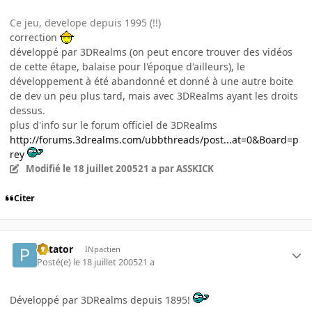
Ce jeu, develope depuis 1995 (!!)
correction
développé par 3DRealms (on peut encore trouver des vidéos
de cette étape, balaise pour l'époque d'ailleurs), le
développement à été abandonné et donné à une autre boite
de dev un peu plus tard, mais avec 3DRealms ayant les droits
dessus.
plus d'info sur le forum officiel de 3DRealms
http://forums.3drealms.com/ubbthreads/post...at=0&Board=p
rey
Modifié
le 18 juillet 2005
21 a
par ASSKICK
Citer
Patator
INpactien
Posté(e)
le 18 juillet 2005
21 a
Développé par 3DRealms depuis 1895!