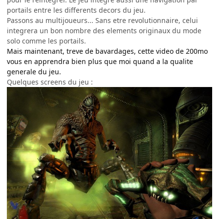
portails entre les differents decors du jeu.
Passons au multijoueurs... Sans etre revolutionnaire, celui
integrera un bon nombre des elements originaux du mode
solo comme les portails.
Mais maintenant, treve de bavardages, cette video de 200mo
vous en apprendra bien plus que moi quand a la qualite
generale du jeu.
Quelques screens du jeu :