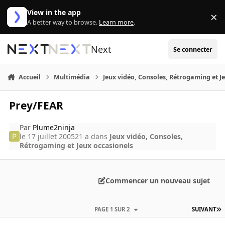
Aller au contenu
View in the app
×
Di
A better way to browse.
Learn more
.
Next
Se connecter
Accueil
Multimédia
Jeux vidéo, Consoles, Rétrogaming et J
Prey/FEAR
Par
Plume2ninja
le 17 juillet 2005
21 a
dans
Jeux vidéo, Consoles,
Rétrogaming et Jeux occasionels
Commencer un nouveau sujet
PAGE 1 SUR 2
SUIVANT