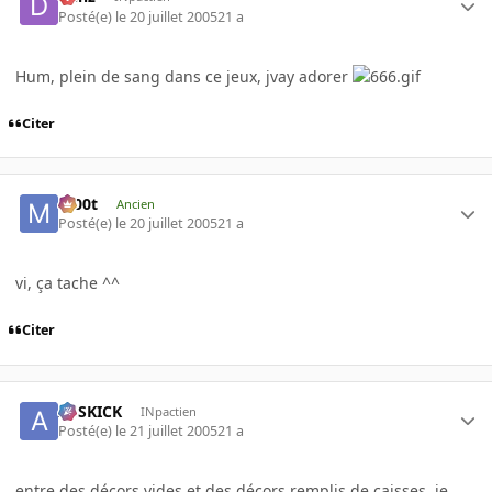
Posté(e)
le 20 juillet 2005
21 a
Hum, plein de sang dans ce jeux, jvay adorer
Citer
m00t
Ancien
Posté(e)
le 20 juillet 2005
21 a
vi, ça tache ^^
Citer
ASSKICK
INpactien
Posté(e)
le 21 juillet 2005
21 a
entre des décors vides et des décors remplis de caisses, je