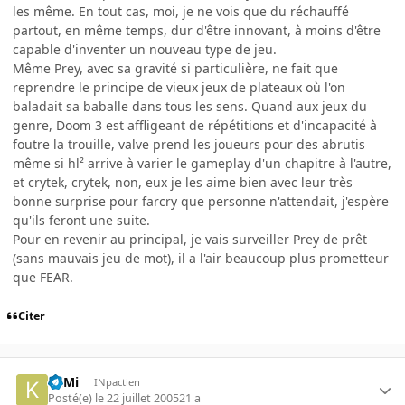
les même. En tout cas, moi, je ne vois que du réchauffé
partout, en même temps, dur d'être innovant, à moins d'être
capable d'inventer un nouveau type de jeu.
Même Prey, avec sa gravité si particulière, ne fait que
reprendre le principe de vieux jeux de plateaux où l'on
baladait sa baballe dans tous les sens. Quand aux jeux du
genre, Doom 3 est affligeant de répétitions et d'incapacité à
foutre la trouille, valve prend les joueurs pour des abrutis
même si hl² arrive à varier le gameplay d'un chapitre à l'autre,
et crytek, crytek, non, eux je les aime bien avec leur très
bonne surprise pour farcry que personne n'attendait, j'espère
qu'ils feront une suite.
Pour en revenir au principal, je vais surveiller Prey de prêt
(sans mauvais jeu de mot), il a l'air beaucoup plus prometteur
que FEAR.
Citer
KilMi
INpactien
Posté(e)
le 22 juillet 2005
21 a