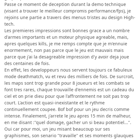
Passe ce moment de deception durant la demo technique
(visant a trouver le meilleur compromis performance/fps), je
rejoins une partie a travers des menus tristes au design High-
tech.
Les premieres impressions sont bonnes grace a un nombre
d'armes importants et un moteur physique agreable, mais,
apres quelques kills, je me remps compte que je m'ennuie
enormement, non pas parce que le jeu est mauvais mais
parce que j'ai la desagreable impression d'y avoir deja joue
des centaines de fois.
En effet, les developpeurs nous servent toujours ce fabuleux
mode deathmatch, vu et revu des milliers de fois. De surcroit,
les maps sont trop grande pour 8 joueurs et les combats se
font tres rares, chaque trouvaille d'ennemis est un cadeau du
ciel et on prie dieu pour que l'affrontement ne soit pas trop
court. L'action est quasi-inexistante et le rythme
continuellement coupee. Bof bof pour un jeu decris comme
intense. Finalement, j'arrete le jeu apres 15 min de malheur,
en me disant :"quel domage, gacher un si beau potentiel...".
Oui car pour moi, un jeu misant beaucoup sur ses
graphismes, son senario "travaille" et ses moments glauques