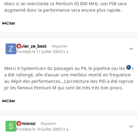
Alors si on overclocke ce Pentium III 800 MHz, son FSB sera
augmenté donc la performance sera encore plus rapide.
Citer
zavier_ze_best
INpactien
Posté(e)
le 11 juillet 2005
21 a
Merci X-System!Lors du passages au P4, le pipeline (ou les
)
a été rallongé, afin d'avuar une meilleur monté en frequence
au dépit des performances...L'arcitecture des PIII a été reprise
pr les fameux Pentium M qui sont de très très bon proco.
Citer
semionsi
INpactien
Posté(e)
le 19 juillet 2005
21 a