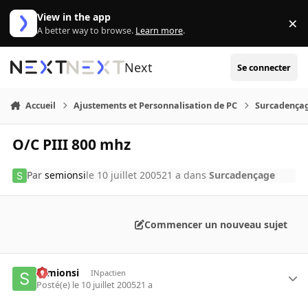
Aller au contenu
View in the app
×
Di
A better way to browse.
Learn more
.
Next
Se connecter
Accueil
Ajustements et Personnalisation de PC
Surcadença
O/C PIII 800 mhz
Par
semionsi
le 10 juillet 2005
21 a
dans
Surcadençage
Commencer un nouveau sujet
semionsi
INpactien
Posté(e)
le 10 juillet 2005
21 a