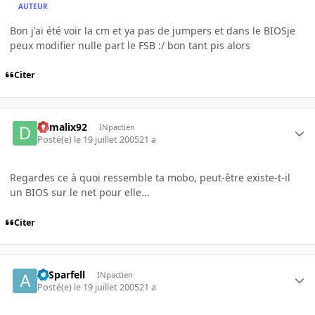
AUTEUR
Bon j'ai été voir la cm et ya pas de jumpers et dans le BIOSje
peux modifier nulle part le FSB :/ bon tant pis alors
Citer
damalix92
INpactien
Posté(e)
le 19 juillet 2005
21 a
Regardes ce à quoi ressemble ta mobo, peut-être existe-t-il
un BIOS sur le net pour elle...
Citer
ArSparfell
INpactien
Posté(e)
le 19 juillet 2005
21 a