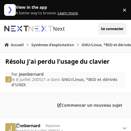
Aller au contenu
View in the app
×
Di
A better way to browse.
Learn more
.
Next
Se connecter
Accueil
Systèmes d'exploitation
GNU/Linux, *BSD et dérivé
Résolu J'ai perdu l'usage du clavier
Par
Jeanbernard
le 8 juillet 2005
21 a
dans
GNU/Linux, *BSD et dérivés
d'UNIX
Commencer un nouveau sujet
Jeanbernard
INpactien
Posté(e)
le 8 juillet 2005
21 a