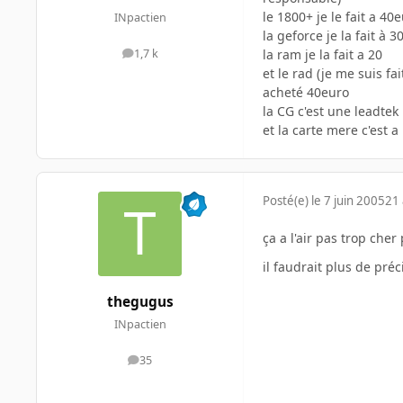
le 1800+ je le fait a 40
INpactien
la geforce je la fait à 3
la ram je la fait a 20
1,7 k
messages
et le rad (je me suis f
acheté 40euro
la CG c'est une leadtek 
et la carte mere c'est a
Posté(e)
le 7 juin 2005
21 
ça a l'air pas trop cher
il faudrait plus de préc
thegugus
INpactien
35
messages