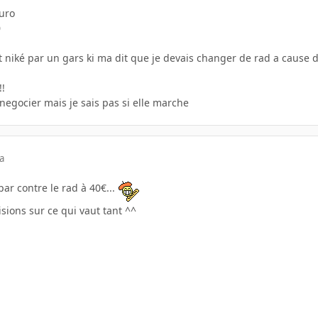
euro
0
ait niké par un gars ki ma dit que je devais changer de rad a cause
!!
 negocier mais je sais pas si elle marche
a
 par contre le rad à 40€...
isions sur ce qui vaut tant ^^