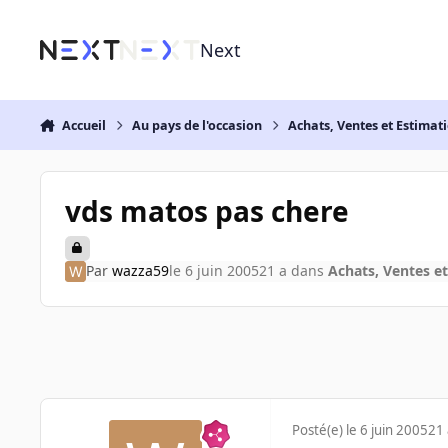
Aller au contenu
Next
Accueil
Au pays de l'occasion
Achats, Ventes et Estimat
vds matos pas chere
Par
wazza59
le 6 juin 2005
21 a
dans
Achats, Ventes e
Posté(e)
le 6 juin 2005
21 