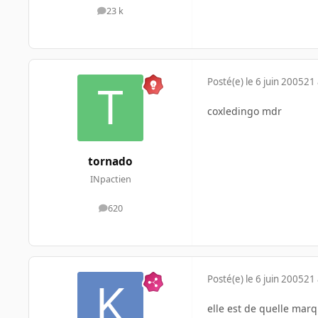
23 k
messages
Posté(e)
le 6 juin 2005
21 
coxledingo mdr
tornado
INpactien
620
messages
Posté(e)
le 6 juin 2005
21 
elle est de quelle marq