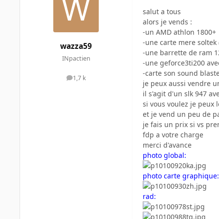
salut a tous
alors je vends :
-un AMD athlon 1800+
-une carte mere soltek
wazza59
-une barrette de ram 1
INpactien
-une geforce3ti200 avec
-carte son sound blaste
1,7 k
messages
je peux aussi vendre u
il s'agit d'un slk 947 a
si vous voulez je peux 
et je vend un peu de p
je fais un prix si vs pre
fdp a votre charge
merci d'avance
photo global:
photo carte graphique:
rad: