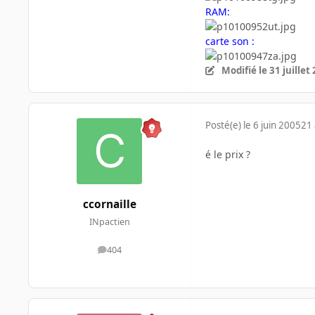
RAM:
carte son :
Modifié
le 31 juillet
Posté(e)
le 6 juin 2005
21 
é le prix ?
ccornaille
INpactien
404
messages