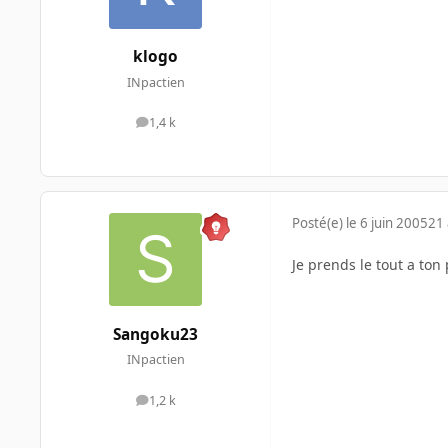
klogo
INpactien
1,4 k
messages
Posté(e)
le 6 juin 2005
21 
Je prends le tout a ton 
Sangoku23
INpactien
1,2 k
messages