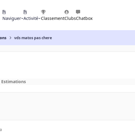
Naviguer
Activité
Classement
Clubs
Chatbox
ions
vds matos pas chere
t Estimations
a