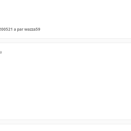
 2005
21 a
par wazza59
a