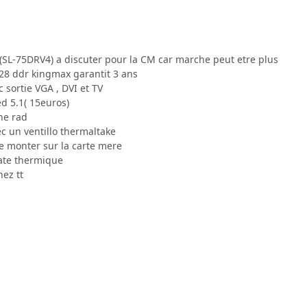
 (SL-75DRV4) a discuter pour la CM car marche peut etre plus
28 ddr kingmax garantit 3 ans
 sortie VGA , DVI et TV
d 5.1( 15euros)
ne rad
vec un ventillo thermaltake
le monter sur la carte mere
ate thermique
nez tt