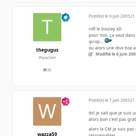
Posté(e)
le 6 juin 2005
21 
rofl le boulay xD
pour moi, ça vaut dans 
ipcop...
ou alors une divx box a
thegugus
Modifié
le 6 juin 20
INpactien
35
messages
Posté(e)
le 7 juin 2005
21 
dsl je sait que je suis 
alors bon c'est pas gra
alors la CM je suis pas
wazza59
responsable)