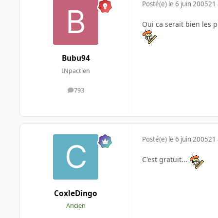
Posté(e)
le 6 juin 2005
21 
Oui ca serait bien les p
Bubu94
INpactien
793
messages
Posté(e)
le 6 juin 2005
21 
C'est gratuit...
CoxleDingo
Ancien