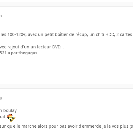
a
les 100-120€, avec un petit boîtier de récup, un ch'ti HDD, 2 carte
vec rajout d'un un lecteur DVD...
05
21 a
par thegugus
a
un boulay
tuit
 sur qu'elle marche alors pour pas avoir d'emmerde je la vds plus (sa