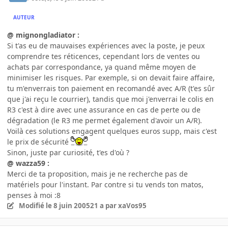
AUTEUR
@ mignongladiator :
Si t'as eu de mauvaises expériences avec la poste, je peux
comprendre tes réticences, cependant lors de ventes ou
achats par correspondance, ya quand même moyen de
minimiser les risques. Par exemple, si on devait faire affaire,
tu m'enverrais ton paiement en recomandé avec A/R (t'es sûr
que j'ai reçu le courrier), tandis que moi j'enverrai le colis en
R3 c'est à dire avec une assurance en cas de perte ou de
dégradation (le R3 me permet également d'avoir un A/R).
Voilà ces solutions engagent quelques euros supp, mais c'est
le prix de sécurité
Sinon, juste par curiosité, t'es d'où ?
@ wazza59 :
Merci de ta proposition, mais je ne recherche pas de
matériels pour l'instant. Par contre si tu vends ton matos,
penses à moi :8
Modifié
le 8 juin 2005
21 a
par xaVos95