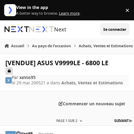
Aller au contenu
View in the app
×
Di
A better way to browse.
Learn more
.
Next
Se connecter
Accueil
Au pays de l'occasion
Achats, Ventes et Estimations
[VENDUE] ASUS V9999LE - 6800 LE
Par
xaVos95
le 29 mai 2005
21 a
dans
Achats, Ventes et Estimations
Commencer un nouveau sujet
PAGE 1 SUR 2
SUIVANT
xaVos95
INpactien