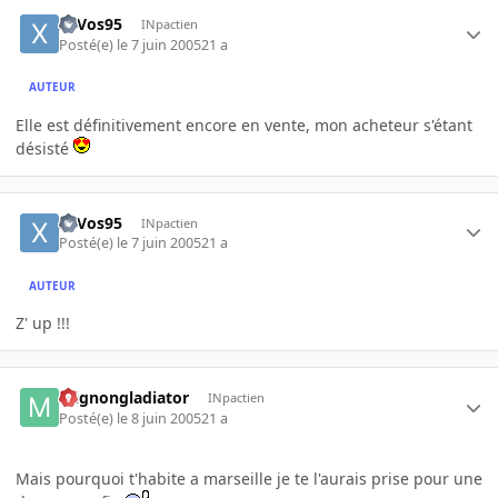
xaVos95
INpactien
Posté(e)
le 7 juin 2005
21 a
AUTEUR
Elle est définitivement encore en vente, mon acheteur s'étant
désisté
xaVos95
INpactien
Posté(e)
le 7 juin 2005
21 a
AUTEUR
Z' up !!!
mignongladiator
INpactien
Posté(e)
le 8 juin 2005
21 a
Mais pourquoi t'habite a marseille je te l'aurais prise pour une