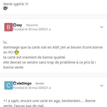
Merki syph3r !!!
Braxy
INpactien
Posté(e)
le 30 mai 2005
21 a
lu,
dommage que ta carte soit en AGP, j'en ai besoin d'une bonne
en PCi
ta carte est vraiment de bonne qualité.
elle devrait se vendre sans trop de problème à ce prix là !
bonne vente
CoxleDingo
Ancien
Posté(e)
le 30 mai 2005
21 a
+1 a syph, encore une carte en agp, benbenben.... Bonne
vente, t'auras pas de mal.