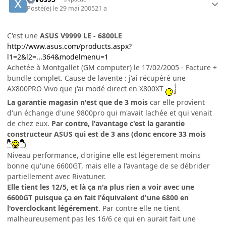
Posté(e)
le 29 mai 2005
21 a
C'est une
ASUS V9999 LE - 6800LE
http://www.asus.com/products.aspx?
l1=2&l2=...364&modelmenu=1
Achetée à Montgallet (GM computer) le 17/02/2005 - Facture +
bundle complet. Cause de lavente : j'ai récupéré une
AX800PRO Vivo que j'ai modé direct en X800XT
La garantie magasin n'est que de 3 mois
car elle provient
d'un échange d'une 9800pro qui m'avait lachée et qui venait
de chez eux.
Par contre, l'avantage c'est la garantie
constructeur ASUS qui est de 3 ans (donc encore 33 mois
)
Niveau performance, d'origine elle est légerement moins
bonne qu'une 6600GT, mais elle a l'avantage de se débrider
partiellement avec Rivatuner.
Elle tient les 12/5, et là ça n'a plus rien a voir avec une
6600GT puisque ça en fait l'équivalent d'une 6800 en
l'overclockant légérement
. Par contre elle ne tient
malheureusement pas les 16/6 ce qui en aurait fait une