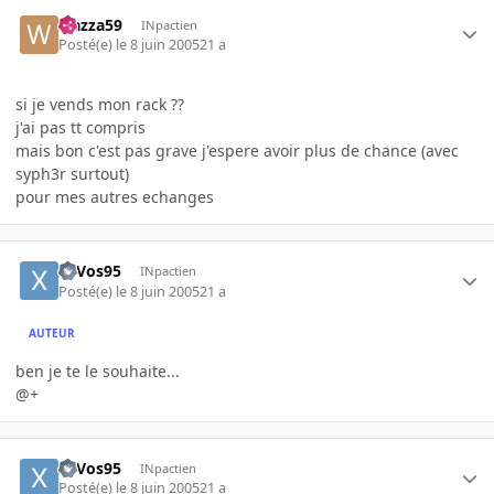
wazza59
INpactien
Posté(e)
le 8 juin 2005
21 a
si je vends mon rack ??
j'ai pas tt compris
mais bon c'est pas grave j'espere avoir plus de chance (avec
syph3r surtout)
pour mes autres echanges
xaVos95
INpactien
Posté(e)
le 8 juin 2005
21 a
AUTEUR
ben je te le souhaite...
@+
xaVos95
INpactien
Posté(e)
le 8 juin 2005
21 a