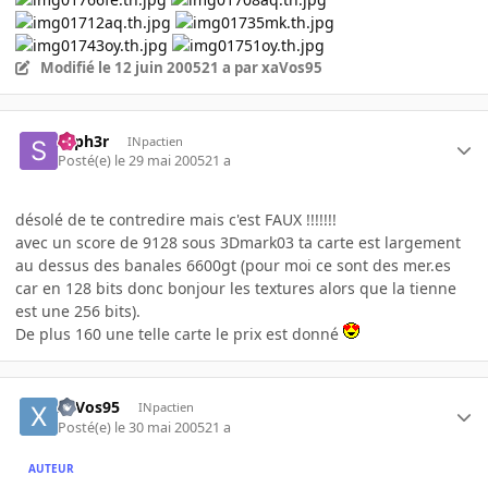
Modifié
le 12 juin 2005
21 a
par xaVos95
syph3r
INpactien
Posté(e)
le 29 mai 2005
21 a
désolé de te contredire mais c'est FAUX !!!!!!!
avec un score de 9128 sous 3Dmark03 ta carte est largement
au dessus des banales 6600gt (pour moi ce sont des mer.es
car en 128 bits donc bonjour les textures alors que la tienne
est une 256 bits).
De plus 160 une telle carte le prix est donné
xaVos95
INpactien
Posté(e)
le 30 mai 2005
21 a
AUTEUR