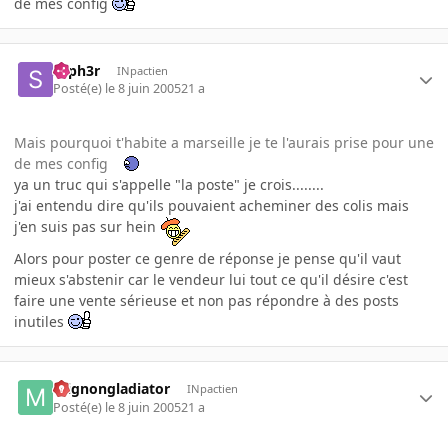
de mes config
syph3r
INpactien
Posté(e)
le 8 juin 2005
21 a
Mais pourquoi t'habite a marseille je te l'aurais prise pour une
de mes config
ya un truc qui s'appelle "la poste" je crois........
j'ai entendu dire qu'ils pouvaient acheminer des colis mais
j'en suis pas sur hein
Alors pour poster ce genre de réponse je pense qu'il vaut
mieux s'abstenir car le vendeur lui tout ce qu'il désire c'est
faire une vente sérieuse et non pas répondre à des posts
inutiles
mignongladiator
INpactien
Posté(e)
le 8 juin 2005
21 a