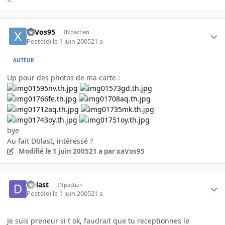
xaVos95
INpactien
Posté(e)
le 1 juin 2005
21 a
AUTEUR
Up pour des photos de ma carte :
bye
Au fait Dblast, intéressé ?
Modifié
le 1 juin 2005
21 a
par xaVos95
Dblast
INpactien
Posté(e)
le 1 juin 2005
21 a
Je suis preneur si t ok, faudrait que tu receptionnes le