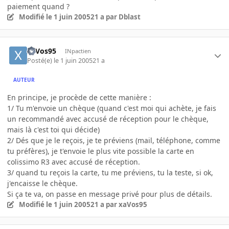
paiement quand ?
Modifié
le 1 juin 2005
21 a
par Dblast
xaVos95
INpactien
Posté(e)
le 1 juin 2005
21 a
AUTEUR
En principe, je procède de cette manière :
1/ Tu m'envoie un chèque (quand c'est moi qui achète, je fais
un recommandé avec accusé de réception pour le chèque,
mais là c'est toi qui décide)
2/ Dés que je le reçois, je te préviens (mail, téléphone, comme
tu préfères), je t'envoie le plus vite possible la carte en
colissimo R3 avec accusé de réception.
3/ quand tu reçois la carte, tu me préviens, tu la teste, si ok,
j'encaisse le chèque.
Si ça te va, on passe en message privé pour plus de détails.
Modifié
le 1 juin 2005
21 a
par xaVos95