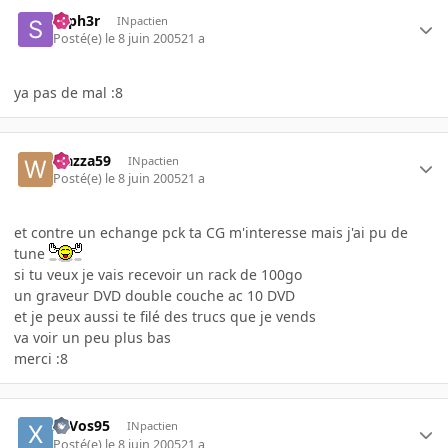
syph3r
INpactien
Posté(e)
le 8 juin 2005
21 a
ya pas de mal :8
wazza59
INpactien
Posté(e)
le 8 juin 2005
21 a
et contre un echange pck ta CG m'interesse mais j'ai pu de
tune
si tu veux je vais recevoir un rack de 100go
un graveur DVD double couche ac 10 DVD
et je peux aussi te filé des trucs que je vends
va voir un peu plus bas
merci :8
xaVos95
INpactien
Posté(e)
le 8 juin 2005
21 a