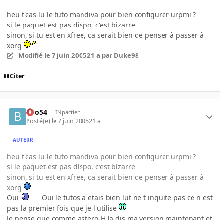
heu t'eas lu le tuto mandiva pour bien configurer urpmi ?
si le paquet est pas dispo, c'est bizarre
sinon, si tu est en xfree, ca serait bien de penser à passer à
xorg
Modifié
le 7 juin 2005
21 a
par Duke98
Citer
Boo54
INpactien
Posté(e)
le 7 juin 2005
21 a
AUTEUR
heu t'eas lu le tuto mandiva pour bien configurer urpmi ?
si le paquet est pas dispo, c'est bizarre
sinon, si tu est en xfree, ca serait bien de penser à passer à
xorg
Oui
Oui le tutos a etais bien lut ne t inquite pas ce n est
pas la premier fois que je l'utilise
Je pense que comme astero-H la dis ma version maintenant et