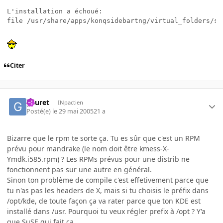
L'installation a échoué:

file /usr/share/apps/konqsidebartng/virtual_folders/se
Citer
gauret
INpactien
Posté(e)
le 29 mai 2005
21 a
Bizarre que le rpm te sorte ça. Tu es sûr que c'est un RPM
prévu pour mandrake (le nom doit être kmess-X-
Ymdk.i585.rpm) ? Les RPMs prévus pour une distrib ne
fonctionnent pas sur une autre en général.
Sinon ton problème de compile c'est effetivement parce que
tu n'as pas les headers de X, mais si tu choisis le préfix dans
/opt/kde, de toute façon ça va rater parce que ton KDE est
installé dans /usr. Pourquoi tu veux régler prefix à /opt ? Y'a
que SuSE qui fait ça.