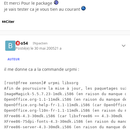
Et merci Pour le package
je vais tester ca je vous tien au courant
Citer
Boo54
INpactien
Posté(e)
le 30 mai 2005
21 a
AUTEUR
il me donne ca a la commande urpmi :
[root@free xenon]# urpmi libxorg

Afin de poursuivre la mise à jour, les paquetages suiv
ImageMagick-5.5.7.23-1mdk.i586 (en raison du manque de
OpenOffice.org-1.1-11mdk.i586 (en raison du manque de 
OpenOffice.org-help-fr-1.1-11mdk.i586 (car OpenOffice.
OpenOffice.org-l10n-fr-1.1-11mdk.i586 (en raison du ma
XFree86-4.3-30mdk.i586 (car libxfree86 == 4.3-30mdk  es
XFree86-75dpi-fonts-4.3-30mdk.i586 (en raison du manqu
XFree86-server-4.3-30mdk.i586 (en raison du manque de X