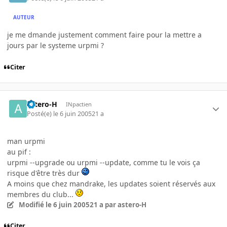
AUTEUR
je me dmande justement comment faire pour la mettre a
jours par le systeme urpmi ?
Citer
astero-H
INpactien
Posté(e)
le 6 juin 2005
21 a
man urpmi
au pif :
urpmi --upgrade ou urpmi --update, comme tu le vois ça
risque d'être très dur
A moins que chez mandrake, les updates soient réservés aux
membres du club...
Modifié
le 6 juin 2005
21 a
par astero-H
Citer