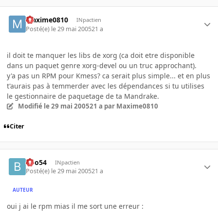
Maxime0810
INpactien
Posté(e)
le 29 mai 2005
21 a
il doit te manquer les libs de xorg (ca doit etre disponible
dans un paquet genre xorg-devel ou un truc approchant).
y'a pas un RPM pour Kmess? ca serait plus simple... et en plus
t'aurais pas à temmerder avec les dépendances si tu utilises
le gestionnaire de paquetage de ta Mandrake.
Modifié
le 29 mai 2005
21 a
par Maxime0810
Citer
Boo54
INpactien
Posté(e)
le 29 mai 2005
21 a
AUTEUR
oui j ai le rpm mias il me sort une erreur :