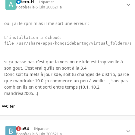
astero-H
INpactien
Posté(e)
le 6 juin 2005
21 a
oui j ai le rpm mias il me sort une erreur :
L'installation a échoué:

file /usr/share/apps/konqsidebartng/virtual_folders/se
si ça passe pas c'est que ta version de kde est trop vieille à
son gout. C'est vrai qu'ils en sont à la 3.4
Donc soit tu mets à jour kde, soit tu changes de distrib, parce
que mandrake 10.0 ça commence un peu à vieillir... j'sais pas
combien ils en ont sorti entre temps (10.1, 10.2,
mandriva2005...)
Citer
Boo54
INpactien
Posté(e)
le 6 juin 2005
21 a