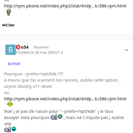
http://rpm.pbone.net/index.php3/stat/4/idp...k.i586.rpm.html
Citer
Boo54
INpactien
Posté(e)
le 30 mai 2005
21 a
AUTEUR
Pourquoi --prefix=/opt/kde ???
A moins que t'ai vraiment tes raisons, oublie cette option...
urpmi libxorg-x11-devel
ou
http://rpm.pbone.net/index.php3/stat/4/idp...k.i586.rpm.html
Non j ai pas de riason pour "--prefix=/opt/kde" j ai tous
essayer voila pourquoi
, mais ne t inquite pas j oublie
vite