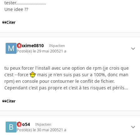
tester........................
Une idee ??
Citer
Maxime0810
INpactien
Posté(e)
le 29 mai 2005
21 a
tu peux forcer l'install avec une option de rpm (je crois que
c'est --force
mais je n'en suis pas sur a 100%, donc man
rpm) en console pour contourner le conflit de fichier.
Cependant c'est pas propre et c'est à tes risques et périls...
Citer
Boo54
INpactien
Posté(e)
le 30 mai 2005
21 a