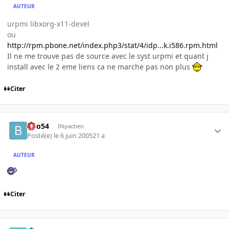
AUTEUR
urpmi libxorg-x11-devel
ou
http://rpm.pbone.net/index.php3/stat/4/idp...k.i586.rpm.html
Il ne me trouve pas de source avec le syst urpmi et quant j
install avec le 2 eme liens ca ne marche pas non plus
Citer
Boo54
INpactien
Posté(e)
le 6 juin 2005
21 a
AUTEUR
Citer