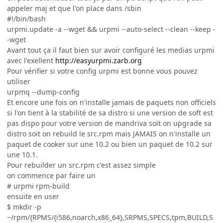
appeler maj et que l'on place dans /sbin
#!/bin/bash
urpmi.update -a --wget && urpmi --auto-select --clean --keep -
-wget
Avant tout ça il faut bien sur avoir configuré les medias urpmi
avec l'exellent
http://easyurpmi.zarb.org
Pour vérifier si votre config urpmi est bonne vous pouvez
utiliser
urpmq --dump-config
Et encore une fois on n'installe jamais de paquets non officiels
si l'on tient à la stabilité de sa distro si une version de soft est
pas dispo pour votre version de mandriva soit on upgrade sa
distro soit on rebuild le src.rpm mais JAMAIS on n'installe un
paquet de cooker sur une 10.2 ou bien un paquet de 10.2 sur
une 10.1.
Pour rebuilder un src.rpm c'est assez simple
on commence par faire un
# urpmi rpm-build
ensuite en user
$ mkdir -p
~/rpm/{RPMS/{i586,noarch,x86_64},SRPMS,SPECS,tpm,BUILD,S