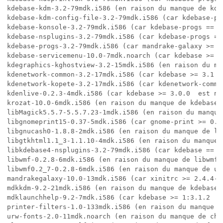
kdebase-kdm-3.2-79mdk.i586 (en raison du manque de kde
kdebase-kdm-config-file-3.2-79mdk.i586 (car kdebase-pr
kdebase-konsole-3.2-79mdk.i586 (car kdebase-progs == 1
kdebase-nsplugins-3.2-79mdk.i586 (car kdebase-progs ==
kdebase-progs-3.2-79mdk.i586 (car mandrake-galaxy >= 9
kdebase-servicemenu-10.0-7mdk.noarch (car kdebase >= 3
kdegraphics-kghostview-3.2-15mdk.i586 (en raison du ma
kdenetwork-common-3.2-17mdk.i586 (car kdebase >= 3.1  e
kdenetwork-kopete-3.2-17mdk.i586 (car kdenetwork-commo
kdenlive-0.2.3-4mdk.i586 (car kdebase >= 3.0.0  est non
krozat-10.0-6mdk.i586 (en raison du manque de kdebase)

libMagick5.5.7-5.5.7.23-1mdk.i586 (en raison du manque
libgnomeprint15-0.37-5mdk.i586 (car gnome-print >= 0.3
libgnucash0-1.8.8-2mdk.i586 (en raison du manque de li
libgtkhtml1.1_3-1.1.10-4mdk.i586 (en raison du manque 
libkdebase4-nsplugins-3.2-79mdk.i586 (car kdebase == 1
libwmf-0.2.8-6mdk.i586 (en raison du manque de libwmf-
libwmf0.2_7-0.2.8-6mdk.i586 (en raison du manque de ur
mandrakegalaxy-10.0-13mdk.i586 (car xinitrc >= 2.4.4-7
mdkkdm-9.2-21mdk.i586 (en raison du manque de kdebase-k
mdklaunchhelp-9.2-7mdk.i586 (car kdebase >= 1:3.1.2  es
printer-filters-1.0-133mdk.i586 (en raison du manque de
urw-fonts-2.0-11mdk.noarch (en raison du manque de chkf