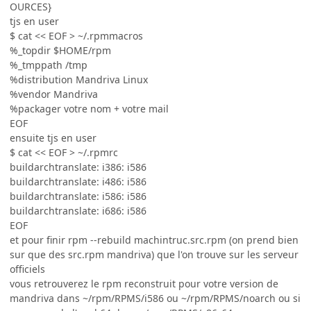
OURCES}
tjs en user
$ cat << EOF > ~/.rpmmacros
%_topdir $HOME/rpm
%_tmppath /tmp
%distribution Mandriva Linux
%vendor Mandriva
%packager votre nom + votre mail
EOF
ensuite tjs en user
$ cat << EOF > ~/.rpmrc
buildarchtranslate: i386: i586
buildarchtranslate: i486: i586
buildarchtranslate: i586: i586
buildarchtranslate: i686: i586
EOF
et pour finir rpm --rebuild machintruc.src.rpm (on prend bien
sur que des src.rpm mandriva) que l'on trouve sur les serveur
officiels
vous retrouverez le rpm reconstruit pour votre version de
mandriva dans ~/rpm/RPMS/i586 ou ~/rpm/RPMS/noarch ou si