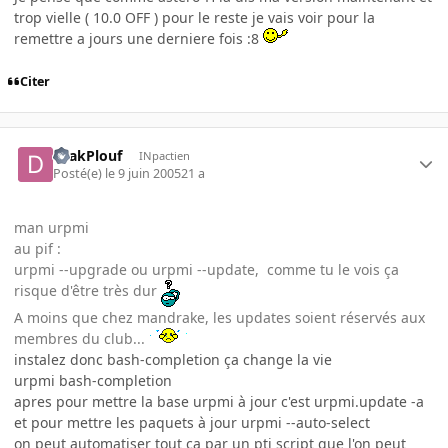
trop vielle ( 10.0 OFF ) pour le reste je vais voir pour la
remettre a jours une derniere fois :8
Citer
DrakPlouf
INpactien
Posté(e)
le 9 juin 2005
21 a
man urpmi
au pif :
urpmi --upgrade ou urpmi --update, comme tu le vois ça
risque d'être très dur
A moins que chez mandrake, les updates soient réservés aux
membres du club...
instalez donc bash-completion ça change la vie
urpmi bash-completion
apres pour mettre la base urpmi à jour c'est urpmi.update -a
et pour mettre les paquets à jour urpmi --auto-select
on peut automatiser tout ça par un pti script que l'on peut