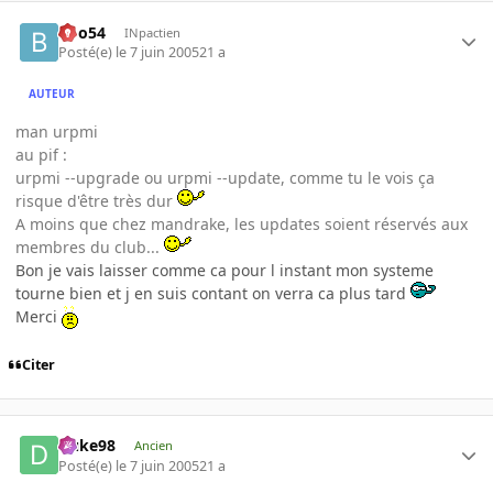
Boo54
INpactien
Posté(e)
le 7 juin 2005
21 a
AUTEUR
man urpmi
au pif :
urpmi --upgrade ou urpmi --update, comme tu le vois ça
risque d'être très dur
A moins que chez mandrake, les updates soient réservés aux
membres du club...
Bon je vais laisser comme ca pour l instant mon systeme
tourne bien et j en suis contant on verra ca plus tard
Merci
Citer
Duke98
Ancien
Posté(e)
le 7 juin 2005
21 a