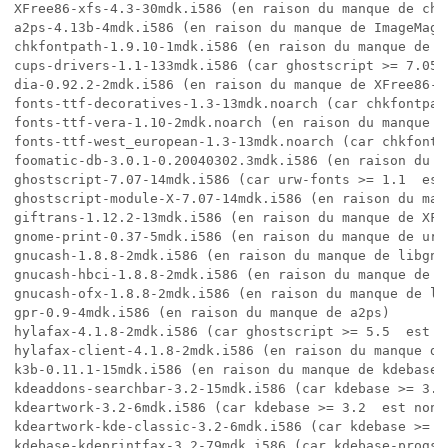
XFree86-xfs-4.3-30mdk.i586 (en raison du manque de chkf
a2ps-4.13b-4mdk.i586 (en raison du manque de ImageMagic
chkfontpath-1.9.10-1mdk.i586 (en raison du manque de XF
cups-drivers-1.1-133mdk.i586 (car ghostscript >= 7.05 
dia-0.92.2-2mdk.i586 (en raison du manque de XFree86-I
fonts-ttf-decoratives-1.3-13mdk.noarch (car chkfontpat
fonts-ttf-vera-1.10-2mdk.noarch (en raison du manque de
fonts-ttf-west_european-1.3-13mdk.noarch (car chkfontp
foomatic-db-3.0.1-0.20040302.3mdk.i586 (en raison du m
ghostscript-7.07-14mdk.i586 (car urw-fonts >= 1.1  est 
ghostscript-module-X-7.07-14mdk.i586 (en raison du man
giftrans-1.12.2-13mdk.i586 (en raison du manque de XFre
gnome-print-0.37-5mdk.i586 (en raison du manque de urw-
gnucash-1.8.8-2mdk.i586 (en raison du manque de libgno
gnucash-hbci-1.8.8-2mdk.i586 (en raison du manque de l
gnucash-ofx-1.8.8-2mdk.i586 (en raison du manque de li
gpr-0.9-4mdk.i586 (en raison du manque de a2ps)

hylafax-4.1.8-2mdk.i586 (car ghostscript >= 5.5  est no
hylafax-client-4.1.8-2mdk.i586 (en raison du manque de 
k3b-0.11.1-15mdk.i586 (en raison du manque de kdebase)

kdeaddons-searchbar-3.2-15mdk.i586 (car kdebase >= 3.2
kdeartwork-3.2-6mdk.i586 (car kdebase >= 3.2  est non s
kdeartwork-kde-classic-3.2-6mdk.i586 (car kdebase >= 3
kdebase-kdeprintfax-3.2-79mdk.i586 (car kdebase-progs 