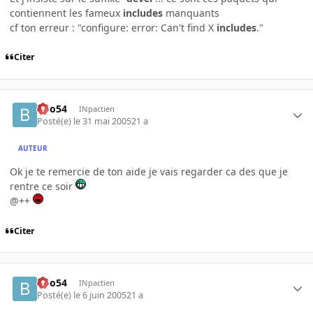
contiennent les fameux
includes
manquants
cf ton erreur : "configure: error: Can't find X
includes
."
Citer
Boo54
INpactien
Posté(e)
le 31 mai 2005
21 a
AUTEUR
Ok je te remercie de ton aide je vais regarder ca des que je
rentre ce soir
@++
Citer
Boo54
INpactien
Posté(e)
le 6 juin 2005
21 a