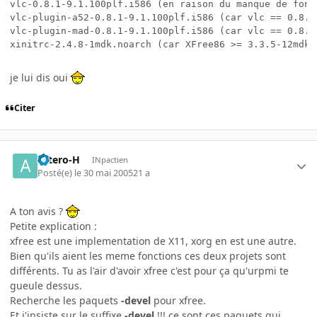
vlc-0.8.1-9.1.100plf.i586 (en raison du manque de font
vlc-plugin-a52-0.8.1-9.1.100plf.i586 (car vlc == 0.8.1
vlc-plugin-mad-0.8.1-9.1.100plf.i586 (car vlc == 0.8.1
je lui dis oui
Citer
astero-H
INpactien
Posté(e)
le 30 mai 2005
21 a
A ton avis ?
Petite explication :
xfree est une implementation de X11, xorg en est une autre.
Bien qu'ils aient les meme fonctions ces deux projets sont
différents. Tu as l'air d'avoir xfree c'est pour ça qu'urpmi te
gueule dessus.
Recherche les paquets
-devel
pour xfree.
Et j'insiste sur le suffixe
-devel
!!! ce sont ces paquets qui