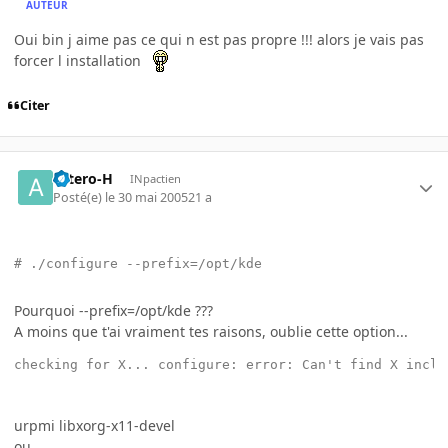
AUTEUR
Oui bin j aime pas ce qui n est pas propre !!! alors je vais pas
forcer l installation
Citer
astero-H
INpactien
Posté(e)
le 30 mai 2005
21 a
# ./configure --prefix=/opt/kde
Pourquoi --prefix=/opt/kde ???
A moins que t'ai vraiment tes raisons, oublie cette option...
checking for X... configure: error: Can't find X inclu
urpmi libxorg-x11-devel
ou