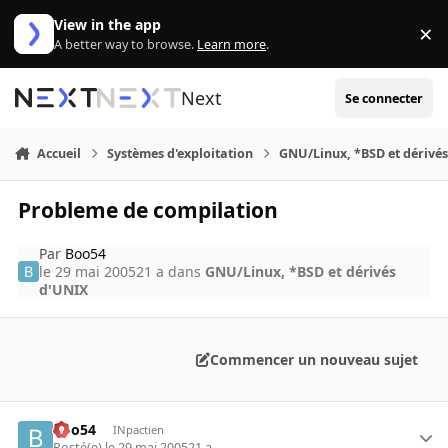
Aller au contenu
View in the app
×
Di
A better way to browse.
Learn more
.
Next
Se connecter
Accueil
Systèmes d'exploitation
GNU/Linux, *BSD et dérivé
Probleme de compilation
Par
Boo54
le 29 mai 2005
21 a
dans
GNU/Linux, *BSD et dérivés
d'UNIX
Commencer un nouveau sujet
Boo54
INpactien
Posté(e)
le 29 mai 2005
21 a