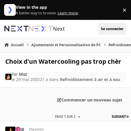
Aller au contenu
View in the app
×
Di
A better way to browse.
Learn more
.
Next
Se connecter
Accueil
Ajustements et Personnalisation de PC
Refroidissem
Choix d'un Watercooling pas trop chèr
Par
Moz
le 29 mai 2005
21 a
dans
Refroidissement à air et à eau
Commencer un nouveau sujet
PAGE 1 SUR 2
SUIVANT
Moz
INpactien