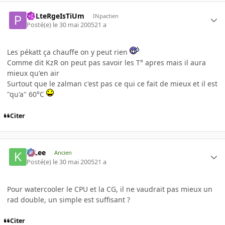
PoLteRgeIsTiUm
INpactien
Posté(e)
le 30 mai 2005
21 a
Les pékatt ça chauffe on y peut rien
Comme dit KzR on peut pas savoir les T° apres mais il aura
mieux qu'en air
Surtout que le zalman c'est pas ce qui ce fait de mieux et il est
"qu'a" 60°C
Citer
K-Lee
Ancien
Posté(e)
le 30 mai 2005
21 a
Pour watercooler le CPU et la CG, il ne vaudrait pas mieux un
rad double, un simple est suffisant ?
Citer