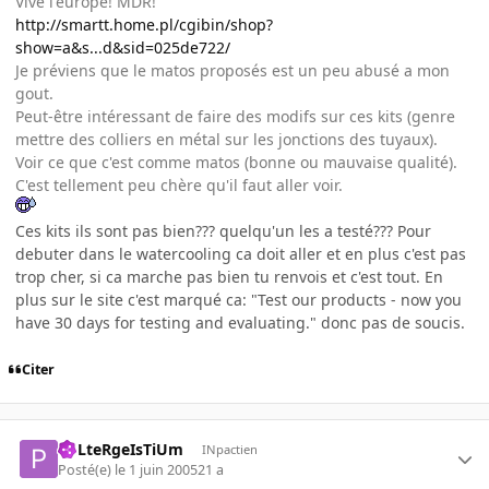
Vive l'europe! MDR!
http://smartt.home.pl/cgibin/shop?
show=a&s...d&sid=025de722/
Je préviens que le matos proposés est un peu abusé a mon
gout.
Peut-être intéressant de faire des modifs sur ces kits (genre
mettre des colliers en métal sur les jonctions des tuyaux).
Voir ce que c'est comme matos (bonne ou mauvaise qualité).
C'est tellement peu chère qu'il faut aller voir.
Ces kits ils sont pas bien??? quelqu'un les a testé??? Pour
debuter dans le watercooling ca doit aller et en plus c'est pas
trop cher, si ca marche pas bien tu renvois et c'est tout. En
plus sur le site c'est marqué ca: "Test our products - now you
have 30 days for testing and evaluating." donc pas de soucis.
Citer
PoLteRgeIsTiUm
INpactien
Posté(e)
le 1 juin 2005
21 a