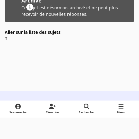
Archivé
Ce sujet est désormais archivé et ne peut plus
recevoir de nouvelles réponses.
Aller sur la liste des sujets
Light Mode
Dark Mode
System Preference
Se connecter
S’inscrire
Rechercher
Menu
Langue
Cookies
Powered by
Invision Community