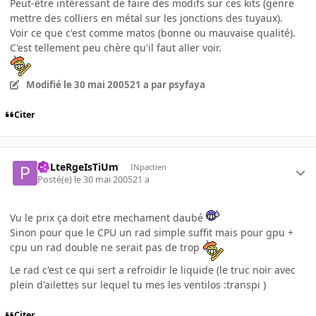
Peut-être intéressant de faire des modifs sur ces kits (genre
mettre des colliers en métal sur les jonctions des tuyaux).
Voir ce que c'est comme matos (bonne ou mauvaise qualité).
C'est tellement peu chère qu'il faut aller voir.
Modifié
le 30 mai 2005
21 a
par psyfaya
Citer
PoLteRgeIsTiUm
INpactien
Posté(e)
le 30 mai 2005
21 a
Vu le prix ça doit etre mechament daubé
Sinon pour que le CPU un rad simple suffit mais pour gpu +
cpu un rad double ne serait pas de trop
Le rad c'est ce qui sert a refroidir le liquide (le truc noir avec
plein d'ailettes sur lequel tu mes les ventilos :transpi )
Citer