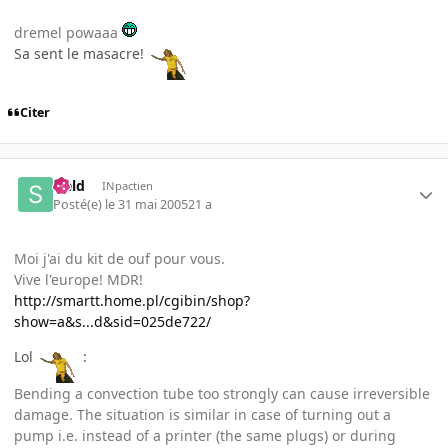
dremel powaaa
Sa sent le masacre!
Citer
sield
INpactien
Posté(e)
le 31 mai 2005
21 a
Moi j'ai du kit de ouf pour vous.
Vive l'europe! MDR!
http://smartt.home.pl/cgibin/shop?
show=a&s...d&sid=025de722/
Lol
:
Bending a convection tube too strongly can cause irreversible
damage. The situation is similar in case of turning out a
pump i.e. instead of a printer (the same plugs) or during