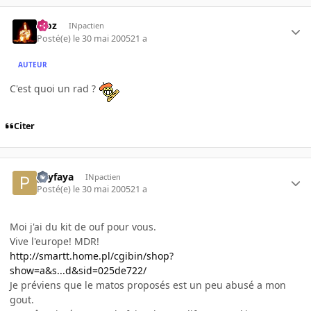
Moz
INpactien
Posté(e)
le 30 mai 2005
21 a
AUTEUR
C'est quoi un rad ?
Citer
psyfaya
INpactien
Posté(e)
le 30 mai 2005
21 a
Moi j'ai du kit de ouf pour vous.
Vive l'europe! MDR!
http://smartt.home.pl/cgibin/shop?
show=a&s...d&sid=025de722/
Je préviens que le matos proposés est un peu abusé a mon
gout.