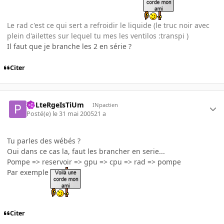
Le rad c'est ce qui sert a refroidir le liquide (le truc noir avec
plein d'ailettes sur lequel tu mes les ventilos :transpi )
Il faut que je branche les 2 en série ?
Citer
PoLteRgeIsTiUm
INpactien
Posté(e)
le 31 mai 2005
21 a
Tu parles des wébés ?
Oui dans ce cas la, faut les brancher en serie...
Pompe => reservoir => gpu => cpu => rad => pompe
Par exemple
Citer