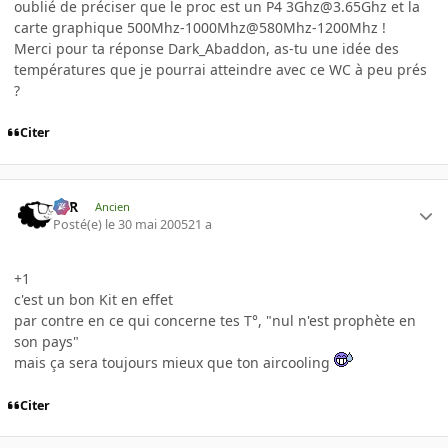
oublié de préciser que le proc est un P4 3Ghz@3.65Ghz et la
carte graphique 500Mhz-1000Mhz@580Mhz-1200Mhz !
Merci pour ta réponse Dark_Abaddon, as-tu une idée des
températures que je pourrai atteindre avec ce WC à peu prés
?
Citer
KzR
Ancien
Posté(e)
le 30 mai 2005
21 a
+1
c'est un bon Kit en effet
par contre en ce qui concerne tes T°, "nul n'est prophète en
son pays"
mais ça sera toujours mieux que ton aircooling
Citer