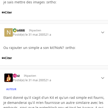
je sais mettre des images :ortho:
Citer
neo666
INpactien
Posté(e)
le 31 mai 2005
21 a
Ou rajouter un simple a son kit?NoN? :ortho:
Citer
Moz
INpactien
Posté(e)
le 31 mai 2005
21 a
AUTEUR
Etant donné qu'il s'agit d'un Kit et qu'un rad simple est fourni,
je demanderai qu'il m'en fournisse un autre similaire avec les
embouts, ainsi que le waterblock gpu et tout les tuyaux. A oui