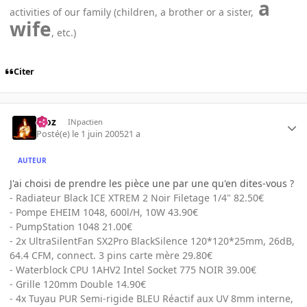
a
activities of our family (children, a brother or a sister,
wife
, etc.)
Citer
Moz
INpactien
Posté(e)
le 1 juin 2005
21 a
AUTEUR
J'ai choisi de prendre les pièce une par une qu'en dites-vous ?
- Radiateur Black ICE XTREM 2 Noir Filetage 1/4" 82.50€
- Pompe EHEIM 1048, 600l/H, 10W 43.90€
- PumpStation 1048 21.00€
- 2x UltraSilentFan SX2Pro BlackSilence 120*120*25mm, 26dB,
64.4 CFM, connect. 3 pins carte mère 29.80€
- Waterblock CPU 1AHV2 Intel Socket 775 NOIR 39.00€
- Grille 120mm Double 14.90€
- 4x Tuyau PUR Semi-rigide BLEU Réactif aux UV 8mm interne,