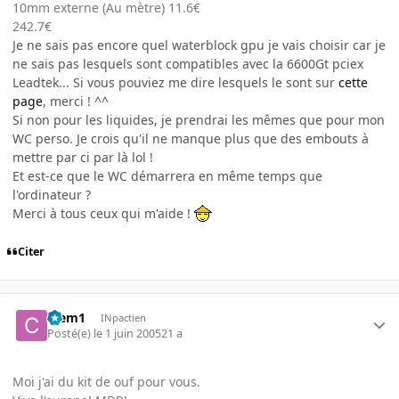
10mm externe (Au mètre) 11.6€
242.7€
Je ne sais pas encore quel waterblock gpu je vais choisir car je
ne sais pas lesquels sont compatibles avec la 6600Gt pciex
Leadtek... Si vous pouviez me dire lesquels le sont sur
cette
page
, merci ! ^^
Si non pour les liquides, je prendrai les mêmes que pour mon
WC perso. Je crois qu'il ne manque plus que des embouts à
mettre par ci par là lol !
Et est-ce que le WC démarrera en même temps que
l'ordinateur ?
Merci à tous ceux qui m'aide !
Citer
Clem1
INpactien
Posté(e)
le 1 juin 2005
21 a
Moi j'ai du kit de ouf pour vous.