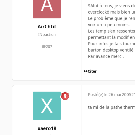
SAlut à tous, je viens 
overclocké mais bien un
Le problème que je ren
voir un ti peu moins.
AirChtit
Les temp s'en ressenten
INpactien
permettant la modif en
Pour infos je fais tour
207
messages
barton desktop ventilé p
Par avance merci.
Citer
Posté(e)
le 26 mai 2005
2
ta mi de la pathe ther
xaero18