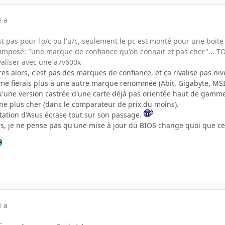
1 a
st pas pour l'o/c ou l'u/c, seulement le pc est monté pour une boite
mposé: "une marque de confiance qu'on connait et pas cher"... TOut e
valiser avec une a7v600x
es alors, c'est pas des marques de confiance, et ça rivalise pas nive
 me fierais plus à une autre marque renommée (Abit, Gigabyte, MSI
u'une version castrée d'une carte déjà pas orientée haut de gamme 
ne plus cher (dans le comparateur de prix du moins).
utation d'Asus écrase tout sur son passage.
s, je ne pense pas qu'une mise à jour du BIOS change quoi que ce 
1 a