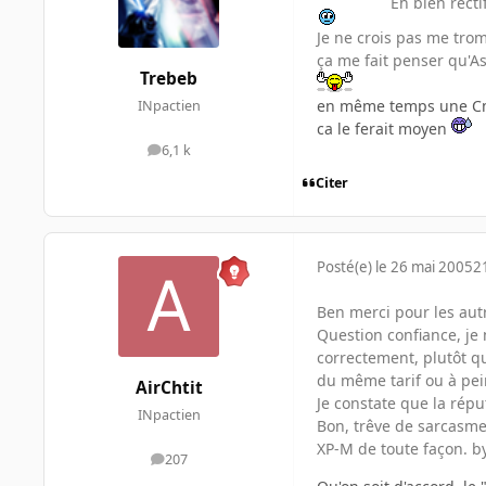
Eh bien recti
Je ne crois pas me tro
ça me fait penser qu'As
Trebeb
en même temps une Cm q
INpactien
ca le ferait moyen
6,1 k
messages
Citer
Posté(e)
le 26 mai 2005
2
Ben merci pour les autre
Question confiance, je
correctement, plutôt q
du même tarif ou à pei
AirChtit
Je constate que la répu
INpactien
Bon, trêve de sarcasme
XP-M de toute façon. b
207
messages