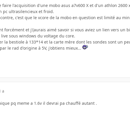
de faire l'acquisition d'une mobo asus a7v600 X et d'un athlon 2600 x
 pc ultrasilencieux et froid.
contre, c'est que le vcore de la mobo en question est limité au mi
t forcément et j'(aurais aimé savoir si vous aviez un lien vers un b
 live sous windows du voltage du core.
ner la bestiole à 133*14 et la carte mère dont les sondes sont un 
ar le rad d'origine à 5V, j'obtiens mieux...
1 a
mique pq meme a 1.6v il devrai pa chauffé autant .