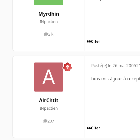
Myrdhin
INpactien
3 k
messages
Citer
Posté(e)
le 26 mai 2005
2
bios mis à jour à recep
AirChtit
INpactien
207
messages
Citer