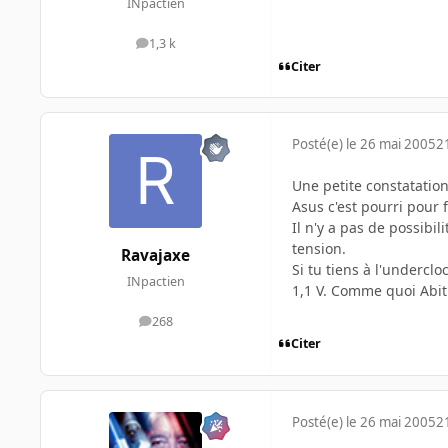
INpactien
1,3 k
messages
Citer
Posté(e)
le 26 mai 2005
2
Une petite constatatio
Asus c'est pourri pour f
Il n'y a pas de possibi
tension.
Ravajaxe
Si tu tiens à l'underc
INpactien
1,1 V. Comme quoi Abit 
268
messages
Citer
Posté(e)
le 26 mai 2005
2