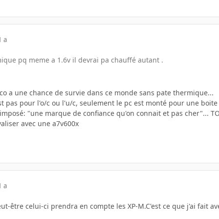
1 a
mique pq meme a 1.6v il devrai pa chauffé autant .
roco a une chance de survie dans ce monde sans pate thermique...
st pas pour l'o/c ou l'u/c, seulement le pc est monté pour une boite
mposé: "une marque de confiance qu'on connait et pas cher"... TOut e
valiser avec une a7v600x
1 a
eut-être celui-ci prendra en compte les XP-M.C'est ce que j'ai fait 