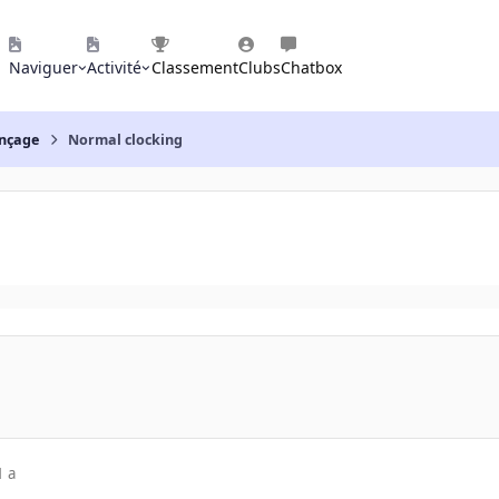
Naviguer
Activité
Classement
Clubs
Chatbox
nçage
Normal clocking
1 a