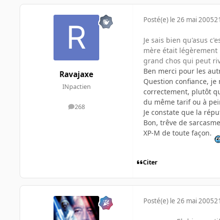
Posté(e)
le 26 mai 2005
2
Je sais bien qu'asus c'e
mère était légèrement i
grand chos qui peut ri
Ben merci pour les autr
Ravajaxe
Question confiance, je
INpactien
correctement, plutôt q
du même tarif ou à pei
268
messages
Je constate que la rép
Bon, trêve de sarcasme
XP-M de toute façon.
Citer
Posté(e)
le 26 mai 2005
2