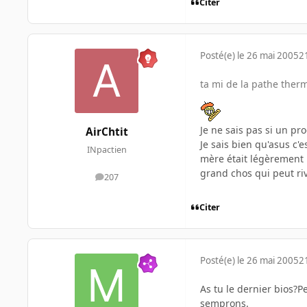
Citer
Posté(e)
le 26 mai 2005
2
ta mi de la pathe ther
Je ne sais pas si un p
AirChtit
Je sais bien qu'asus c'e
INpactien
mère était légèrement i
grand chos qui peut ri
207
messages
Citer
Posté(e)
le 26 mai 2005
2
As tu le dernier bios?P
semprons.