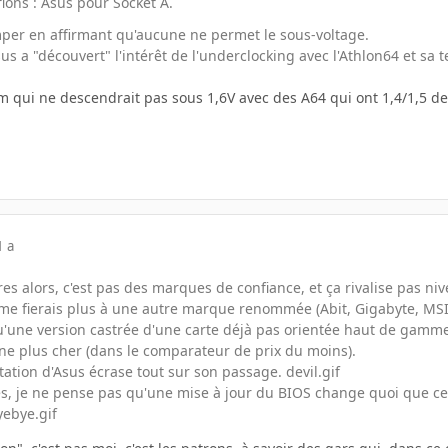
fions : Asus pour Socket A.
mper en affirmant qu'aucune ne permet le sous-voltage.
us a "découvert" l'intérêt de l'underclocking avec l'Athlon64 et sa 
ui ne descendrait pas sous 1,6V avec des A64 qui ont 1,4/1,5 de ba
1 a
s alors, c'est pas des marques de confiance, et ça rivalise pas nivea
 me fierais plus à une autre marque renommée (Abit, Gigabyte, MSI
u'une version castrée d'une carte déjà pas orientée haut de gamme 
ne plus cher (dans le comparateur de prix du moins).
tation d'Asus écrase tout sur son passage. devil.gif
s, je ne pense pas qu'une mise à jour du BIOS change quoi que ce 
yebye.gif