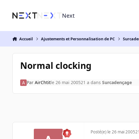
Aller au contenu
Next
Accueil
Ajustements et Personnalisation de PC
Surcade
Normal clocking
Par
AirChtit
le 26 mai 2005
21 a
dans
Surcadençage
Posté(e)
le 26 mai 2005
2