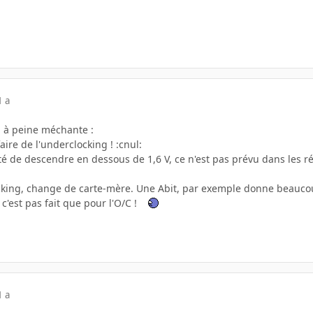
1 a
n à peine méchante :
aire de l'underclocking ! :cnul:
lité de descendre en dessous de 1,6 V, ce n'est pas prévu dans les
locking, change de carte-mère. Une Abit, par exemple donne beauco
c'est pas fait que pour l'O/C !
1 a