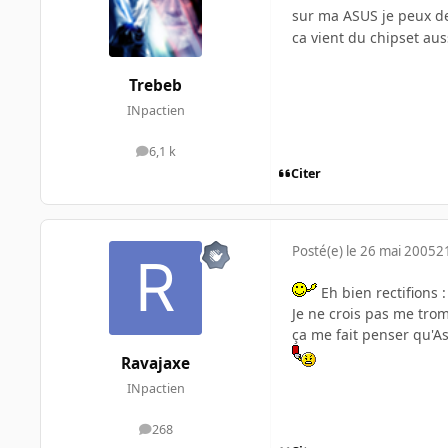
sur ma ASUS je peux de
ca vient du chipset au
Trebeb
INpactien
6,1 k
messages
Citer
Posté(e)
le 26 mai 2005
2
Eh bien rectifions 
Je ne crois pas me tro
ça me fait penser qu'As
Ravajaxe
INpactien
268
messages