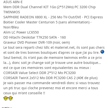
ASUS A8N-E
Mem DDR Dual Channel KIT 1Go (2*512Mo) PC 3200 Chip
TWINMOS
SAPPHIRE RADEON X800 XL - 256 Mo TV-Out/DVI - PCI Express
Boitier Cooler Master Centurion 5 (sans alimentation) -
Noir/Bleu
Alim LC Power LC6550
DD Hitachi Deskstar T7K250 SATA - 160
Graveur DVD Pioneer DVR-109 (noir, oem)
Le tout sera reparti chez ldlc et materiel.net, ils sont pas chers
et sont de tres bonnes boutiques d'apres ce que j'ai pu lire.
Seul bemol, ils n'ont pas de memoire twinmos enfin a ce prix
la...), donc soit je change soit je trouve une autre boutique...
est ce que ces memoires sont equivalentes ou mieux :
CORSAIR Value Select DDR 2*512 Mo PC3200
CORSAIR TwinX 2x512 Mo DDR PC3200 CAS 2 (40€ de plus)
Je vais passer ma commande vendredi donc si vous trouvez
un pti truc qui cloche prevenez moi et encore merci a tous
ceux qui m'ont conseille !!