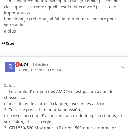
- chez leadtech pour la 6600gt il existe (au moins) 2 versions,
classique et extreme : quelle est la difference ? (et est elle
importante ?)
bon sinon je croit que j ai fait le tour et merci encore pour
votre aide
a plus
Citer
rmb74
INpactien
Posté(e)
le 27 mai 2005
21 a
Salut,
1- Le ventilo d' origine des AMD64 n' est pas un avion de
chasse.........
mais si tu as des euros à claquer, investis-les ailleurs.
2- Te casse pas la tête pour la poussière,
tu passes un coup d' aspi sans ta tour de temps en temps, et
sur l' alim, et c' est réglé.
3- GPU 550/560 Mhz pour la Extrem, 500 pour la normale :