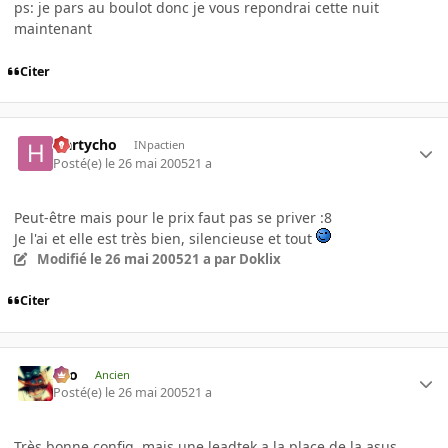
ps: je pars au boulot donc je vous repondrai cette nuit
maintenant
Citer
Hartycho
INpactien
Posté(e)
le 26 mai 2005
21 a
Peut-être mais pour le prix faut pas se priver :8
Je l'ai et elle est très bien, silencieuse et tout
Modifié
le 26 mai 2005
21 a
par Doklix
Citer
eYo
Ancien
Posté(e)
le 26 mai 2005
21 a
Très bonne config, mais une leadtek a la place de la asus.