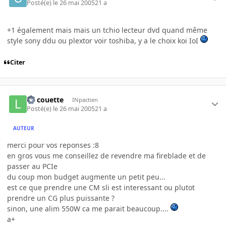
Posté(e)
le 26 mai 2005
21 a
+1 également mais mais un tchio lecteur dvd quand même
style sony ddu ou plextor voir toshiba, y a le choix koi IoI
Citer
La couette
INpactien
Posté(e)
le 26 mai 2005
21 a
AUTEUR
merci pour vos reponses :8
en gros vous me conseillez de revendre ma fireblade et de
passer au PCIe
du coup mon budget augmente un petit peu...
est ce que prendre une CM sli est interessant ou plutot
prendre un CG plus puissante ?
sinon, une alim 550W ca me parait beaucoup....
a+