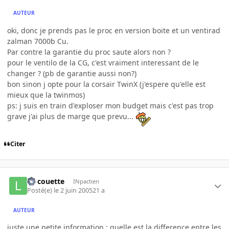
AUTEUR
oki, donc je prends pas le proc en version boite et un ventirad
zalman 7000b Cu.
Par contre la garantie du proc saute alors non ?
pour le ventilo de la CG, c'est vraiment interessant de le
changer ? (pb de garantie aussi non?)
bon sinon j opte pour la corsair TwinX (j'espere qu'elle est
mieux que la twinmos)
ps: j suis en train d'exploser mon budget mais c'est pas trop
grave j'ai plus de marge que prevu...
Citer
La couette
INpactien
Posté(e)
le 2 juin 2005
21 a
AUTEUR
juste une petite information : quelle est la difference entre les