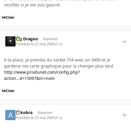
rectifiez si je me suis gourré.
Citer
Big Dragon
INpactien
Posté(e)
le 27 mai 2005
21 a
à ta place, je prendai du socket 754 avec un 3400 et je
garderai ma carte graphique pour la changer plus tard
http://www.prixdunet.com/config.php?
action...d=15097&tri=nom
Citer
adkobra
INpactien
Posté(e)
le 27 mai 2005
21 a