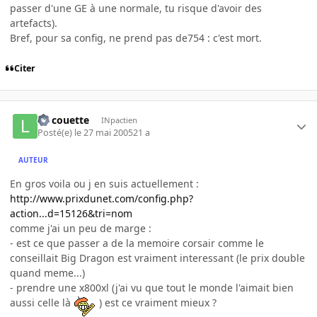
passer d'une GE à une normale, tu risque d'avoir des
artefacts).
Bref, pour sa config, ne prend pas de754 : c'est mort.
Citer
La couette
INpactien
Posté(e)
le 27 mai 2005
21 a
AUTEUR
En gros voila ou j en suis actuellement :
http://www.prixdunet.com/config.php?
action...d=15126&tri=nom
comme j'ai un peu de marge :
- est ce que passer a de la memoire corsair comme le
conseillait Big Dragon est vraiment interessant (le prix double
quand meme...)
- prendre une x800xl (j'ai vu que tout le monde l'aimait bien
aussi celle là
) est ce vraiment mieux ?