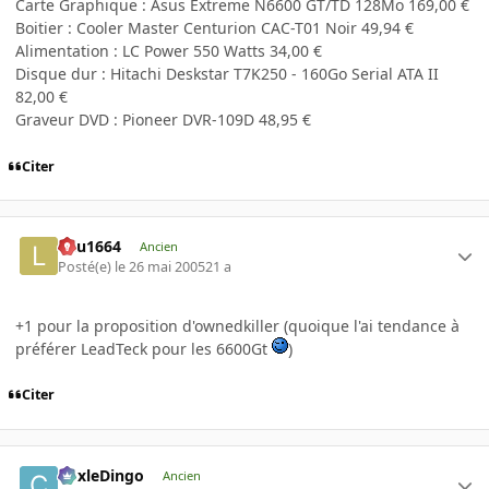
Carte Graphique : Asus Extreme N6600 GT/TD 128Mo 169,00 €
Boitier : Cooler Master Centurion CAC-T01 Noir 49,94 €
Alimentation : LC Power 550 Watts 34,00 €
Disque dur : Hitachi Deskstar T7K250 - 160Go Serial ATA II
82,00 €
Graveur DVD : Pioneer DVR-109D 48,95 €
Citer
lulu1664
Ancien
Posté(e)
le 26 mai 2005
21 a
+1 pour la proposition d'ownedkiller (quoique l'ai tendance à
préférer LeadTeck pour les 6600Gt
)
Citer
CoxleDingo
Ancien