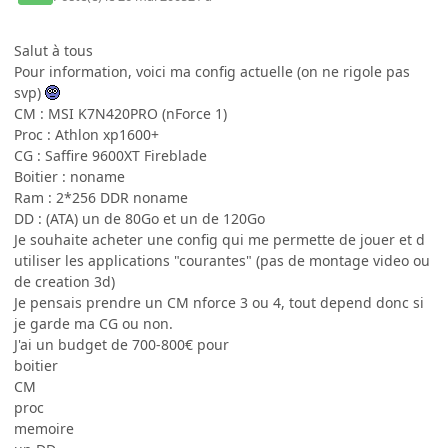
Salut à tous
Pour information, voici ma config actuelle (on ne rigole pas
svp)
CM : MSI K7N420PRO (nForce 1)
Proc : Athlon xp1600+
CG : Saffire 9600XT Fireblade
Boitier : noname
Ram : 2*256 DDR noname
DD : (ATA) un de 80Go et un de 120Go
Je souhaite acheter une config qui me permette de jouer et d
utiliser les applications "courantes" (pas de montage video ou
de creation 3d)
Je pensais prendre un CM nforce 3 ou 4, tout depend donc si
je garde ma CG ou non.
J'ai un budget de 700-800€ pour
boitier
CM
proc
memoire