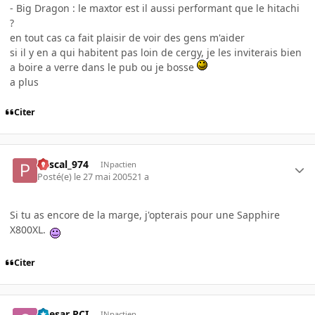
- Big Dragon : le maxtor est il aussi performant que le hitachi
?
en tout cas ca fait plaisir de voir des gens m'aider
si il y en a qui habitent pas loin de cergy, je les inviterais bien
a boire a verre dans le pub ou je bosse
a plus
Citer
Pascal_974
INpactien
Posté(e)
le 27 mai 2005
21 a
Si tu as encore de la marge, j'opterais pour une Sapphire
X800XL.
Citer
Caesar PCI
INpactien