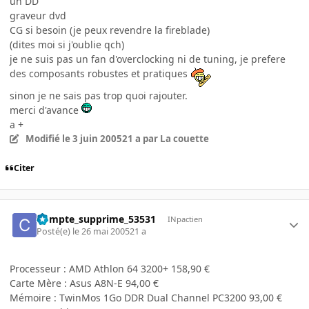
un DD
graveur dvd
CG si besoin (je peux revendre la fireblade)
(dites moi si j'oublie qch)
je ne suis pas un fan d'overclocking ni de tuning, je prefere
des composants robustes et pratiques
sinon je ne sais pas trop quoi rajouter.
merci d'avance
a +
Modifié
le 3 juin 2005
21 a
par La couette
Citer
Compte_supprime_53531
INpactien
Posté(e)
le 26 mai 2005
21 a
Processeur : AMD Athlon 64 3200+ 158,90 €
Carte Mère : Asus A8N-E 94,00 €
Mémoire : TwinMos 1Go DDR Dual Channel PC3200 93,00 €