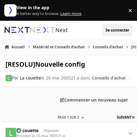
Aller au contenu
View in the app
×
Di
A better way to browse.
Learn more
.
Next
Se connecter
Accueil
Matériel et Conseils d'achat
Conseils d'achat
[R
[RESOLU]Nouvelle config
Par
La couette
le 26 mai 2005
21 a
dans
Conseils d'achat
Commencer un nouveau sujet
PAGE 1 SUR 2
SUIVANT
La couette
INpactien
Posté(e)
le 26 mai 2005
21 a