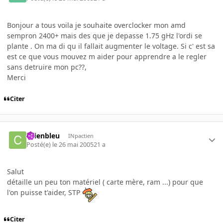
Bonjour a tous voila je souhaite overclocker mon amd
sempron 2400+ mais des que je depasse 1.75 gHz l'ordi se
plante . On ma di qu il fallait augmenter le voltage. Si c' est sa
est ce que vous mouvez m aider pour apprendre a le regler
sans detruire mon pc??,
Merci
Citer
chienbleu
INpactien
Posté(e)
le 26 mai 2005
21 a
Salut
détaille un peu ton matériel ( carte mère, ram ...) pour que
l'on puisse t'aider, STP
Citer