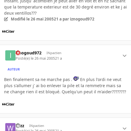
instant. Jusqu' acombien je peut aller en volt et en hz sachant
que la temperature exterieur est de 30 degré environ et ke j ai
deux ventillos???
Modifié
le 26 mai 2005
21 a
par iznogoud972
Citer
iznogoud972
INpactien
Posté(e)
le 26 mai 2005
21 a
AUTEUR
Ben finalement sa ne marche pas .
En plus l'ordi ne veut
plus s'allumer j' ai bo enlever la pile et la remmetre mais sa
ne change rien il est bloqué. Quelqu'un peut il m'aider????????
Citer
wizz
INpactien
Posté(e)
le 26 mai 2005
21 a