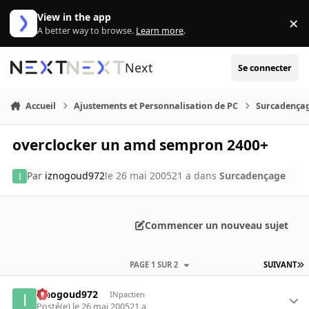
Aller au contenu
View in the app
×
Di
A better way to browse.
Learn more
.
Next
Se connecter
Accueil
Ajustements et Personnalisation de PC
Surcadença
overclocker un amd sempron 2400+
Par
iznogoud972
le 26 mai 2005
21 a
dans
Surcadençage
Commencer un nouveau sujet
PAGE 1 SUR 2
SUIVANT
iznogoud972
INpactien
Posté(e)
le 26 mai 2005
21 a