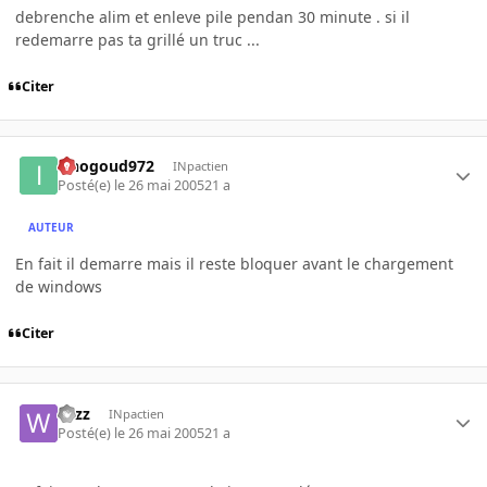
debrenche alim et enleve pile pendan 30 minute . si il
redemarre pas ta grillé un truc ...
Citer
iznogoud972
INpactien
Posté(e)
le 26 mai 2005
21 a
AUTEUR
En fait il demarre mais il reste bloquer avant le chargement
de windows
Citer
wizz
INpactien
Posté(e)
le 26 mai 2005
21 a