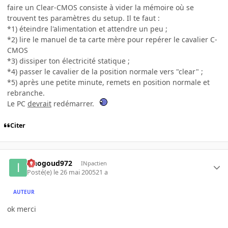
faire un Clear-CMOS consiste à vider la mémoire où se
trouvent tes paramètres du setup. Il te faut :
*1) éteindre l'alimentation et attendre un peu ;
*2) lire le manuel de ta carte mère pour repérer le cavalier C-
CMOS
*3) dissiper ton électricité statique ;
*4) passer le cavalier de la position normale vers "clear" ;
*5) après une petite minute, remets en position normale et
rebranche.
Le PC
devrait
redémarrer.
Citer
iznogoud972
INpactien
Posté(e)
le 26 mai 2005
21 a
AUTEUR
ok merci