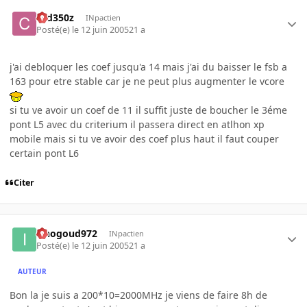
ced350z
INpactien
Posté(e)
le 12 juin 2005
21 a
j'ai debloquer les coef jusqu'a 14 mais j'ai du baisser le fsb a
163 pour etre stable car je ne peut plus augmenter le vcore
si tu ve avoir un coef de 11 il suffit juste de boucher le 3éme
pont L5 avec du criterium il passera direct en atlhon xp
mobile mais si tu ve avoir des coef plus haut il faut couper
certain pont L6
Citer
iznogoud972
INpactien
Posté(e)
le 12 juin 2005
21 a
AUTEUR
Bon la je suis a 200*10=2000MHz je viens de faire 8h de