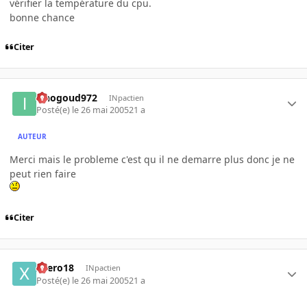
vérifier la température du cpu.
bonne chance
Citer
iznogoud972
INpactien
Posté(e)
le 26 mai 2005
21 a
AUTEUR
Merci mais le probleme c'est qu il ne demarre plus donc je ne
peut rien faire
Citer
xaero18
INpactien
Posté(e)
le 26 mai 2005
21 a