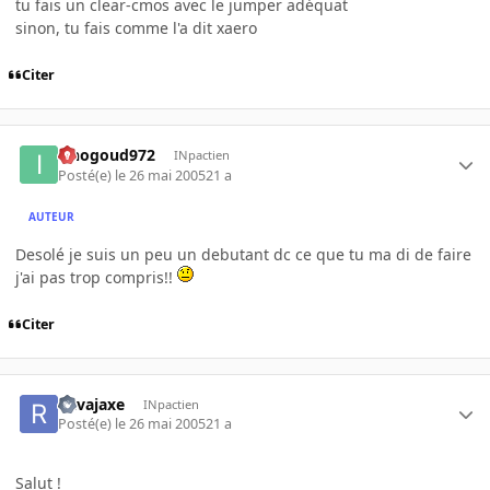
tu fais un clear-cmos avec le jumper adéquat
sinon, tu fais comme l'a dit xaero
Citer
iznogoud972
INpactien
Posté(e)
le 26 mai 2005
21 a
AUTEUR
Desolé je suis un peu un debutant dc ce que tu ma di de faire
j'ai pas trop compris!!
Citer
Ravajaxe
INpactien
Posté(e)
le 26 mai 2005
21 a
Salut !