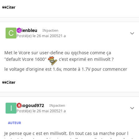
Citer
chienbleu
INpactien
Posté(e)
le 26 mai 2005
21 a
Met le Vcore sur user-define ou qqchose comme ça
"default Vcore 1600"
c'est exprimé en millivolt ?
le voltage d'origine est 1.6v, monte à 1.7V pour commencer
Citer
iznogoud972
INpactien
Posté(e)
le 26 mai 2005
21 a
AUTEUR
Je pense que c est en millivolt. En tout cas sa marche pour l