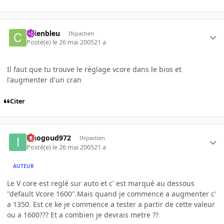
chienbleu
INpactien
Posté(e)
le 26 mai 2005
21 a
Il faut que tu trouve le réglage vcore dans le bios et
l'augmenter d'un cran
Citer
iznogoud972
INpactien
Posté(e)
le 26 mai 2005
21 a
AUTEUR
Le V core est reglé sur auto et c' est marqué au dessous
"default Vcore 1600".Mais quand je commence a augmenter c'
a 1350. Est ce ke je commence a tester a partir de cette valeur
ou a 1600??? Et a combien je devrais metre ??