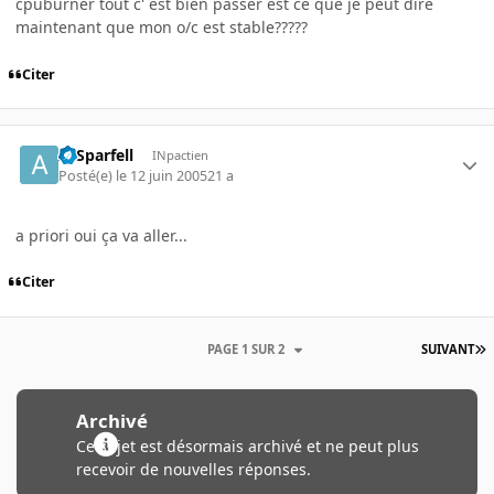
cpuburner tout c' est bien passer est ce que je peut dire
maintenant que mon o/c est stable?????
Citer
ArSparfell
INpactien
Posté(e)
le 12 juin 2005
21 a
a priori oui ça va aller...
Citer
PAGE 1 SUR 2
SUIVANT
Archivé
Ce sujet est désormais archivé et ne peut plus
recevoir de nouvelles réponses.