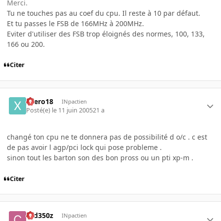
Merci.
Tu ne touches pas au coef du cpu. Il reste à 10 par défaut.
Et tu passes le FSB de 166MHz à 200MHz.
Eviter d'utiliser des FSB trop éloignés des normes, 100, 133,
166 ou 200.
Citer
xaero18
INpactien
Posté(e)
le 11 juin 2005
21 a
changé ton cpu ne te donnera pas de possibilité d o/c . c est
de pas avoir l agp/pci lock qui pose probleme .
sinon tout les barton son des bon pross ou un pti xp-m .
Citer
ced350z
INpactien