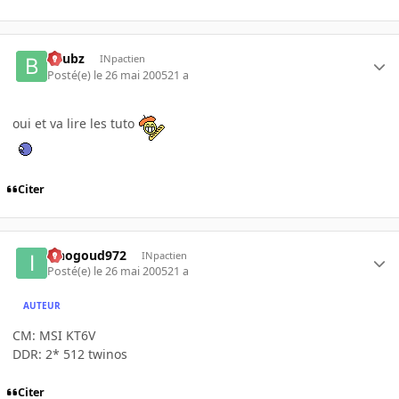
beubz
INpactien
Posté(e)
le 26 mai 2005
21 a
oui et va lire les tuto
Citer
iznogoud972
INpactien
Posté(e)
le 26 mai 2005
21 a
AUTEUR
CM: MSI KT6V
DDR: 2* 512 twinos
Citer