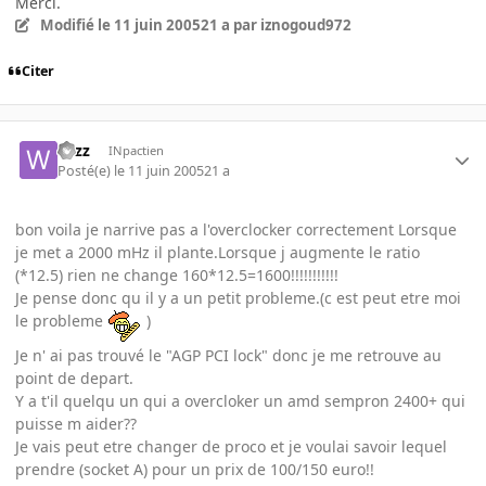
Merci.
Modifié
le 11 juin 2005
21 a
par iznogoud972
Citer
wizz
INpactien
Posté(e)
le 11 juin 2005
21 a
bon voila je narrive pas a l'overclocker correctement Lorsque
je met a 2000 mHz il plante.Lorsque j augmente le ratio
(*12.5) rien ne change 160*12.5=1600!!!!!!!!!!!
Je pense donc qu il y a un petit probleme.(c est peut etre moi
le probleme
)
Je n' ai pas trouvé le "AGP PCI lock" donc je me retrouve au
point de depart.
Y a t'il quelqu un qui a overcloker un amd sempron 2400+ qui
puisse m aider??
Je vais peut etre changer de proco et je voulai savoir lequel
prendre (socket A) pour un prix de 100/150 euro!!