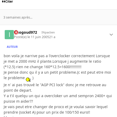
Citer
3 semaines après...
iznogoud972
INpactien
Posté(e)
le 11 juin 2005
21 a
AUTEUR
bon voila je narrive pas a l'overclocker correctement Lorsque
je met a 2000 mHz il plante.Lorsque j augmente le ratio
(*12.5) rien ne change 160*12.5=1600!!!!!!!!!!!
Je pense donc qu il y a un petit probleme.(c est peut etre moi
le probleme
)
Je n' ai pas trouvé le "AGP PCI lock" donc je me retrouve au
point de depart.
Y a t'il quelqu un qui a overcloker un amd sempron 2400+ qui
puisse m aider??
Je vais peut etre changer de proco et je voulai savoir lequel
prendre (socket A) pour un prix de 100/150 euro!!