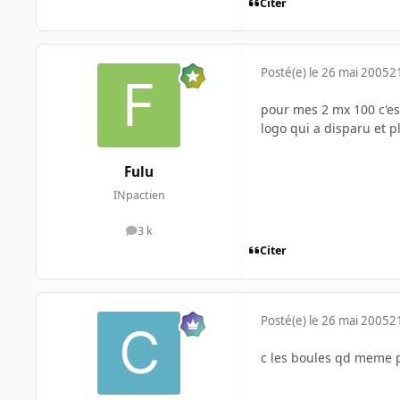
Citer
Posté(e)
le 26 mai 2005
2
pour mes 2 mx 100 c'es
logo qui a disparu et p
Fulu
INpactien
3 k
messages
Citer
Posté(e)
le 26 mai 2005
2
c les boules qd meme pr