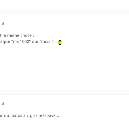
1 a
t la meme chose :
laque "mx 1000" qui "moisi"...
1 a
 du matos a c prix je trouve...