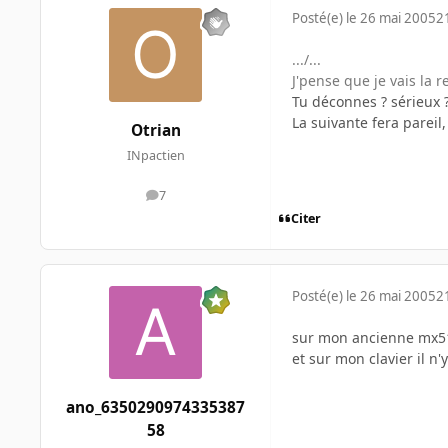
Posté(e)
le 26 mai 2005
2
.../...
J'pense que je vais la 
Tu déconnes ? sérieux 
La suivante fera pareil
Otrian
INpactien
7
messages
Citer
Posté(e)
le 26 mai 2005
2
sur mon ancienne mx510 
et sur mon clavier il n
ano_6350290974335387
58