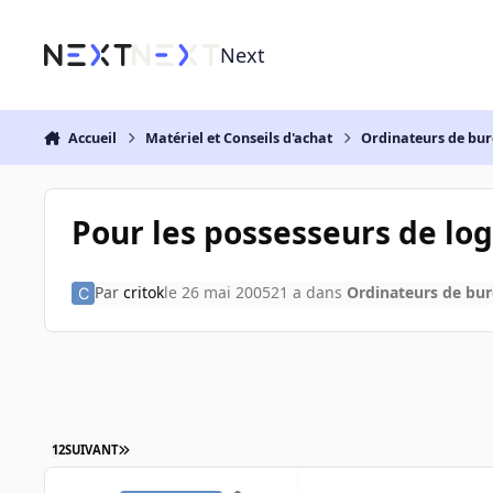
Aller au contenu
Next
Accueil
Matériel et Conseils d'achat
Ordinateurs de bu
Pour les possesseurs de lo
Par
critok
le 26 mai 2005
21 a
dans
Ordinateurs de bu
1
2
SUIVANT