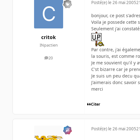
Posté(e)
le 26 mai 2005
2
bonjour, ce post s'adre
Voila je possede cette 
Seulement j'ai constaté
critok
INpactien
Par contre, j'ai égaleme
la souris, est comme ron
20
messages
Je me souvient qu'il y a
C'st bizarre car je pren
Je suis un peu decu qu
J'aimerais donc savoir 
merci
Citer
Posté(e)
le 26 mai 2005
2