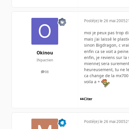
Posté(e)
le 26 mai 2005
2
moi je peux pas trop di
mais j'ai laissé le plas
sinon Bigdragon, c vrai
enfin ca se voit a peine.
Okinou
enfin, je reviens sur la
INpactien
mienne) sera surement 
heureusement, tu ne le
98
messages
ca change de la mx700 
voila a +
Citer
Posté(e)
le 26 mai 2005
2