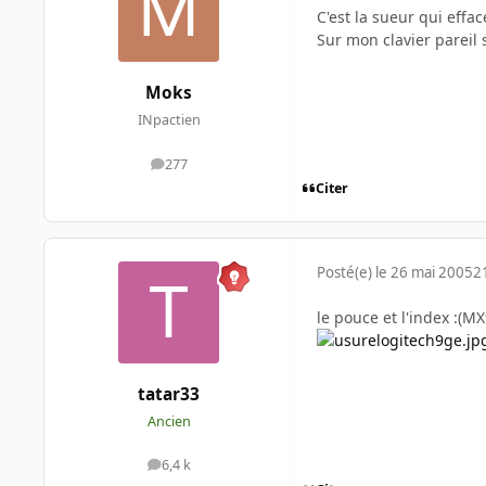
C'est la sueur qui effa
Sur mon clavier pareil 
Moks
INpactien
277
messages
Citer
Posté(e)
le 26 mai 2005
2
le pouce et l'index :(M
tatar33
Ancien
6,4 k
messages