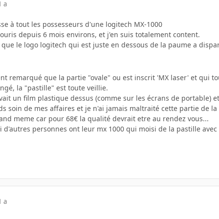
1 a
sse à tout les possesseurs d'une logitech MX-1000
souris depuis 6 mois environs, et j'en suis totalement content.
 que le logo logitech qui est juste en dessous de la paume a disparu 
nt remarqué que la partie "ovale" ou est inscrit 'MX laser' et qui to
gé, la "pastille" est toute veillie.
vait un film plastique dessus (comme sur les écrans de portable) et je
ds soin de mes affaires et je n'ai jamais maltraité cette partie de la
and meme car pour 68€ la qualité devrait etre au rendez vous...
si d'autres personnes ont leur mx 1000 qui moisi de la pastille avec 
1 a