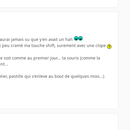
 j'aurai jamais su que y'en avait un hah
petit peu cramé ma touche shift, surement avec une clope
elle soit comme au premier jour... ta souris (comme la
nt...
r, pastille qui s'enleve au bout de quelques mois...)