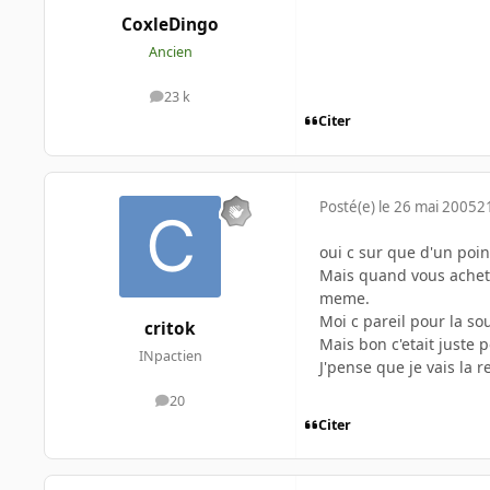
CoxleDingo
Ancien
23 k
messages
Citer
Posté(e)
le 26 mai 2005
2
oui c sur que d'un poin
Mais quand vous achete
meme.
Moi c pareil pour la so
critok
Mais bon c'etait juste 
INpactien
J'pense que je vais la 
20
messages
Citer