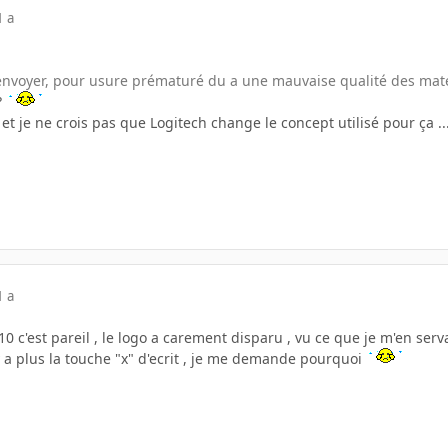
1 a
renvoyer, pour usure prématuré du a une mauvaise qualité des mater
?
, et je ne crois pas que Logitech change le concept utilisé pour ça 
1 a
c'est pareil , le logo a carement disparu , vu ce que je m'en serva
'y a plus la touche "x" d'ecrit , je me demande pourquoi