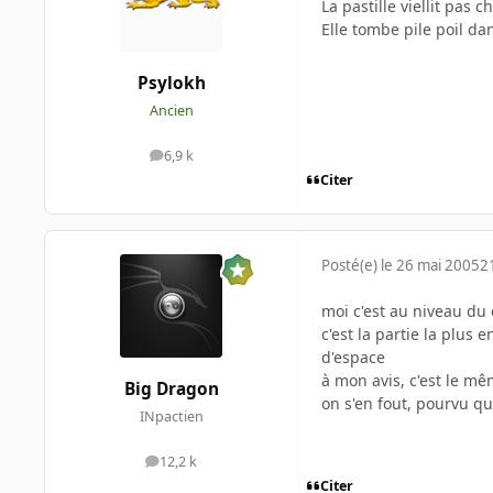
La pastille viellit pas
Elle tombe pile poil dan
Psylokh
Ancien
6,9 k
messages
Citer
Posté(e)
le 26 mai 2005
2
moi c'est au niveau du 
c'est la partie la plus 
d'espace
à mon avis, c'est le mê
Big Dragon
on s'en fout, pourvu q
INpactien
12,2 k
messages
Citer