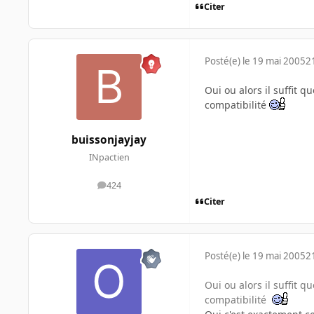
Citer
Posté(e)
le 19 mai 2005
2
Oui ou alors il suffit 
compatibilité
buissonjayjay
INpactien
424
messages
Citer
Posté(e)
le 19 mai 2005
2
Oui ou alors il suffit 
compatibilité