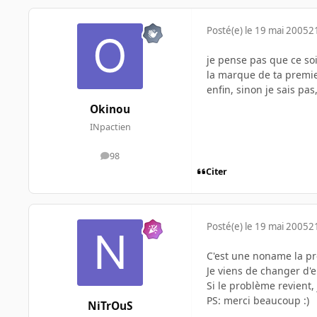
Posté(e)
le 19 mai 2005
2
je pense pas que ce soit
la marque de ta premier
enfin, sinon je sais pas
Okinou
INpactien
98
messages
Citer
Posté(e)
le 19 mai 2005
2
C'est une noname la pre
Je viens de changer d'e
Si le problème revient, 
PS: merci beaucoup :)
NiTrOuS