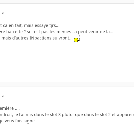
1 a
 ca en fait, mais essaye tjrs...
e barrette ? si c'est pas les memes ca peut venir de la...
, mais d'autres INpactiens suivront...
1 a
mière ....
ndroit, je l'ai mis dans le slot 3 plutot que dans le slot 2 et appa
je vous fais signe