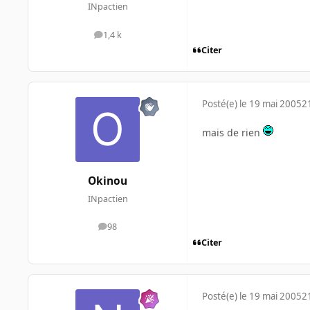
INpactien
1,4 k
messages
Citer
Posté(e)
le 19 mai 2005
2
mais de rien
Okinou
INpactien
98
messages
Citer
Posté(e)
le 19 mai 2005
2