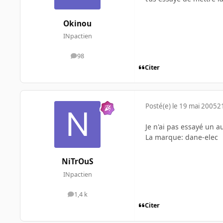
Okinou
INpactien
98
messages
Citer
Posté(e)
le 19 mai 2005
2
Je n'ai pas essayé un au
La marque: dane-elec
NiTrOuS
INpactien
1,4 k
messages
Citer