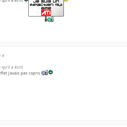
 qu'il a écrit
1 a
qu'il a écrit
ffet j'avais pas copris