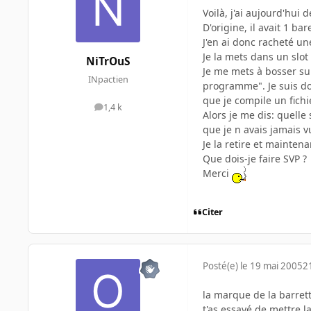
Voilà, j'ai aujourd'hui
D'origine, il avait 1 
J'en ai donc racheté u
Je la mets dans un slot
NiTrOuS
Je me mets à bosser sur 
INpactien
programme". Je suis do
que je compile un fichie
1,4 k
messages
Alors je me dis: quelle 
que je n avais jamais vu
Je la retire et mainten
Que dois-je faire SVP ?
Merci
Citer
Posté(e)
le 19 mai 2005
2
la marque de la barrett
t'as essayé de mettre la