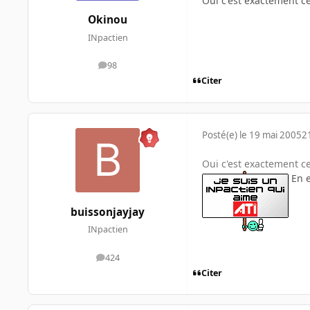
Oui c'est exactement ce
Okinou
INpactien
98
messages
Citer
Posté(e)
le 19 mai 2005
2
Oui c'est exactement ce 
En e
buissonjayjay
INpactien
424
messages
Citer