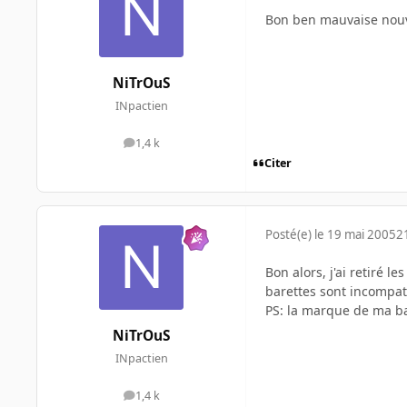
Bon ben mauvaise nouve
NiTrOuS
INpactien
1,4 k
messages
Citer
Posté(e)
le 19 mai 2005
2
Bon alors, j'ai retiré l
barettes sont incompatib
PS: la marque de ma ba
NiTrOuS
INpactien
1,4 k
messages