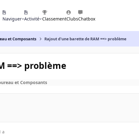
Naviguer
Activité
Classement
Clubs
Chatbox
reau et Composants
Rajout d'une barette de RAM ==> problème
AM ==> problème
bureau et Composants
1 a