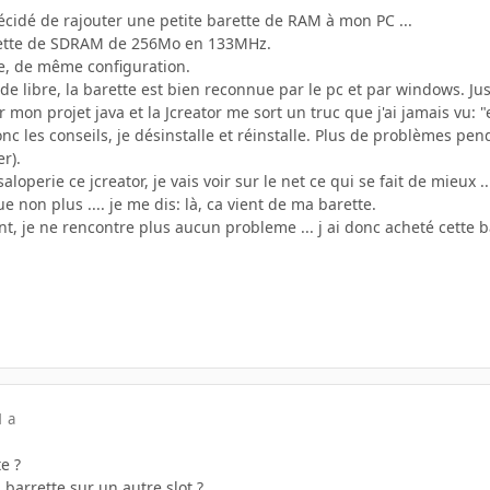
 décidé de rajouter une petite barette de RAM à mon PC ...
barette de SDRAM de 256Mo en 133MHz.
ne, de même configuration.
 de libre, la barette est bien reconnue par le pc et par windows. Jus
mon projet java et la Jcreator me sort un truc que j'ai jamais vu: "e
nc les conseils, je désinstalle et réinstalle. Plus de problèmes p
r).
saloperie ce jcreator, je vais voir sur le net ce qui se fait de mieux
e non plus .... je me dis: là, ca vient de ma barette.
ant, je ne rencontre plus aucun probleme ... j ai donc acheté cette 
1 a
e ?
 barrette sur un autre slot ?