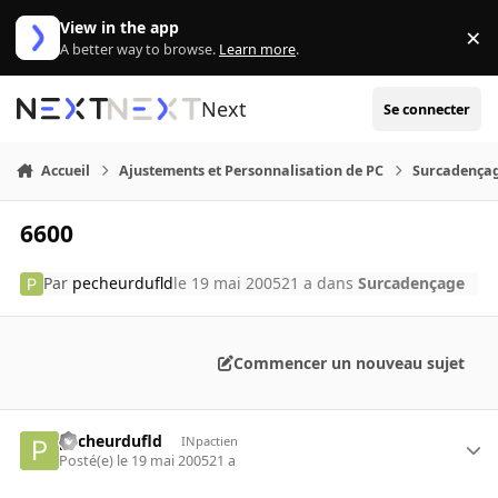
Aller au contenu
View in the app
×
Di
A better way to browse.
Learn more
.
Next
Se connecter
Accueil
Ajustements et Personnalisation de PC
Surcadença
6600
Par
pecheurdufld
le 19 mai 2005
21 a
dans
Surcadençage
Commencer un nouveau sujet
pecheurdufld
INpactien
Posté(e)
le 19 mai 2005
21 a