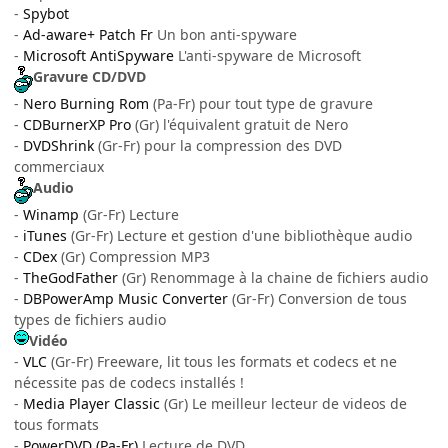
-
Spybot
-
Ad-aware
+ Patch Fr
Un bon anti-spyware
-
Microsoft AntiSpyware
L'anti-spyware de Microsoft
Gravure CD/DVD
-
Nero Burning Rom
(Pa-Fr) pour tout type de gravure
-
CDBurnerXP Pro
(Gr) l'équivalent gratuit de Nero
-
DVDShrink
(Gr-Fr) pour la compression des DVD
commerciaux
Audio
-
Winamp
(Gr-Fr) Lecture
-
iTunes
(Gr-Fr) Lecture et gestion d'une bibliothèque audio
-
CDex
(Gr) Compression MP3
-
TheGodFather
(Gr) Renommage à la chaine de fichiers audio
-
DBPowerAmp Music Converter
(Gr-Fr) Conversion de tous
types de fichiers audio
Vidéo
-
VLC
(Gr-Fr) Freeware, lit tous les formats et codecs et ne
nécessite pas de codecs installés !
-
Media Player Classic
(Gr) Le meilleur lecteur de videos de
tous formats
-
PowerDVD (Pa-Fr)
Lecture de DVD