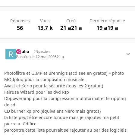
Réponses
Vues
Créé
Dernière réponse
56
13,7 k
21 a
21 a
19 a
19 a
rejulio
INpactien
Posté(e)
le 12 mai 2005
21 a
Photofiltre et GIMP et Brennig's (acd see en gratos) = photo
MOdplug pour la composition musicale.
Avast et Kerio pour la sécurité (tous les 2 gratuit)
Fairuse Wizard pour les dvd RIp
Dbpoweramp pour la compression multiformat et le ripping
de cd.
CD burner xp pro (équivalent Nero mais gratos)
la liste peut être encore longue mais je rajoutes ma petit
pierre a l'édifice.
parcontre cette liste pourrait se rajouter au bar des logiciels