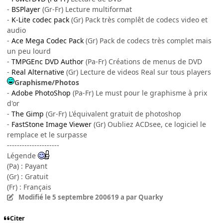
-
BSPlayer
(Gr-Fr) Lecture multiformat
-
K-Lite codec pack
(Gr) Pack très complêt de codecs video et
audio
-
Ace Mega Codec Pack
(Gr) Pack de codecs très complet mais
un peu lourd
-
TMPGEnc DVD Author
(Pa-Fr) Créations de menus de DVD
-
Real Alternative
(Gr) Lecture de videos Real sur tous players
Graphisme/Photos
-
Adobe PhotoShop
(Pa-Fr) Le must pour le graphisme à prix
d'or
-
The Gimp
(Gr-Fr) L'équivalent gratuit de photoshop
-
FastStone Image Viewer
(Gr) Oubliez ACDsee, ce logiciel le
remplace et le surpasse
---------------------
Légende
(Pa) : Payant
(Gr) : Gratuit
(Fr) : Français
Modifié
le 5 septembre 2006
19 a
par Quarky
Citer