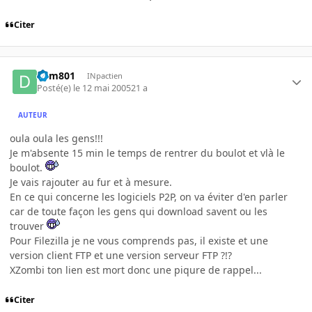
Citer
dym801
INpactien
Posté(e)
le 12 mai 2005
21 a
AUTEUR
oula oula les gens!!!
Je m'absente 15 min le temps de rentrer du boulot et vlà le
boulot.
Je vais rajouter au fur et à mesure.
En ce qui concerne les logiciels P2P, on va éviter d'en parler
car de toute façon les gens qui download savent ou les
trouver
Pour Filezilla je ne vous comprends pas, il existe et une
version client FTP et une version serveur FTP ?!?
XZombi ton lien est mort donc une piqure de rappel...
Citer