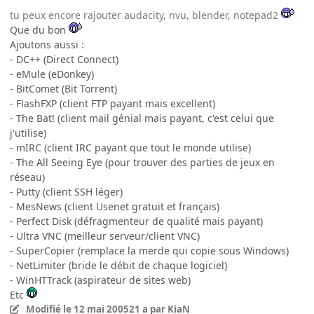
tu peux encore rajouter audacity, nvu, blender, notepad2
Que du bon
Ajoutons aussi :
- DC++ (Direct Connect)
- eMule (eDonkey)
- BitComet (Bit Torrent)
- FlashFXP (client FTP payant mais excellent)
- The Bat! (client mail génial mais payant, c'est celui que
j'utilise)
- mIRC (client IRC payant que tout le monde utilise)
- The All Seeing Eye (pour trouver des parties de jeux en
réseau)
- Putty (client SSH léger)
- MesNews (client Usenet gratuit et français)
- Perfect Disk (défragmenteur de qualité mais payant)
- Ultra VNC (meilleur serveur/client VNC)
- SuperCopier (remplace la merde qui copie sous Windows)
- NetLimiter (bride le débit de chaque logiciel)
- WinHTTrack (aspirateur de sites web)
Etc
Modifié
le 12 mai 2005
21 a
par KiaN