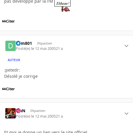
pas développé par la FM
Citer
dym801
INpactien
Posté(e)
le 12 mai 2005
21 a
AUTEUR
:petedr:
Désolé je corrige
Citer
KiaN
INpactien
Posté(e)
le 12 mai 2005
21 a
Et moi je donne un lien vers le site officiel.