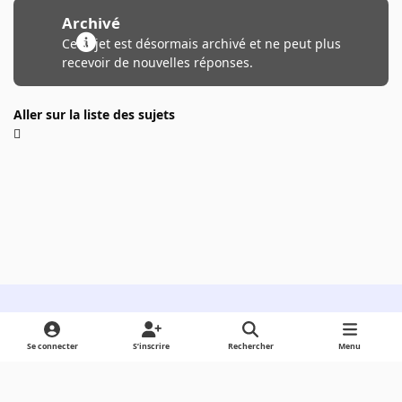
Archivé
Ce sujet est désormais archivé et ne peut plus
recevoir de nouvelles réponses.
Aller sur la liste des sujets
Light Mode
Dark Mode
System Preference
Se connecter
S’inscrire
Rechercher
Menu
Langue
Cookies
Powered by
Invision Community