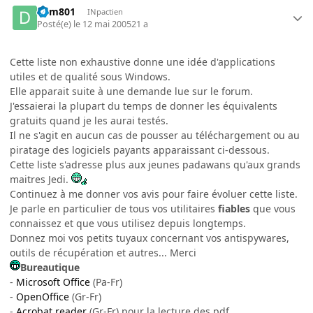
dym801
INpactien
Posté(e)
le 12 mai 2005
21 a
Cette liste non exhaustive donne une idée d'applications
utiles et de qualité sous Windows.
Elle apparait suite à une demande lue sur le forum.
J'essaierai la plupart du temps de donner les équivalents
gratuits quand je les aurai testés.
Il ne s'agit en aucun cas de pousser au téléchargement ou au
piratage des logiciels payants apparaissant ci-dessous.
Cette liste s'adresse plus aux jeunes padawans qu'aux grands
maitres Jedi.
Continuez à me donner vos avis pour faire évoluer cette liste.
Je parle en particulier de tous vos utilitaires
fiables
que vous
connaissez et que vous utilisez depuis longtemps.
Donnez moi vos petits tuyaux concernant vos antispywares,
outils de récupération et autres... Merci
Bureautique
-
Microsoft Office
(Pa-Fr)
-
OpenOffice
(Gr-Fr)
-
Acrobat reader
(Gr-Fr) pour la lecture des pdf