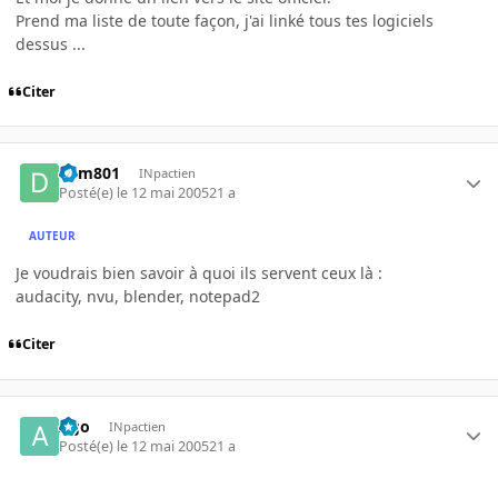
Prend ma liste de toute façon, j'ai linké tous tes logiciels
dessus ...
Citer
dym801
INpactien
Posté(e)
le 12 mai 2005
21 a
AUTEUR
Je voudrais bien savoir à quoi ils servent ceux là :
audacity, nvu, blender, notepad2
Citer
Ago
INpactien
Posté(e)
le 12 mai 2005
21 a