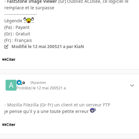
-
FastStone Image Viewer
(Gr) Oubliez ACDsee, ce logiciel le
remplace et le surpasse
---------------------
Légende
(Pa) : Payant
(Gr) : Gratuit
(Fr) : Français
Modifié
le 12 mai 2005
21 a
par KiaN
Citer
Ago
INpactien
Posté(e)
le 12 mai 2005
21 a
- Mozilla Filezilla (Gr-Fr) un client et un serveur FTP
je pense qu'il y a une toute petite erreur
Citer