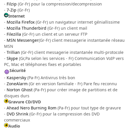
-
Filzip
(Gr-Fr) pour la compression/decompression
-
7-Zip
(Gr-Fr)
Internet
-
Mozilla Firefox
(Gr-Fr) un navigateur internet géniallissime
-
Mozilla Thunderbird
(Gr-Fr) un client mail
-
Filezilla
(Gr-Fr) un client et un serveur FTP
-
MSN Messenger
(Gr-Fr) client messagerie instantanée réseau
MSN
-
Trillian
(Gr-Fr) client messagerie instantanée multi-protocole
-
Skype
(Gr,Pa selon les services - Fr) Communication VoIP vers
PC, Mac et téléphones fixes et portables
Sécurité
-
Kaspersky
(Pa-Fr) Antivirus très bon
-
ZoneAlarm
(Gr en version familiale - Fr) Pare feu reconnu
-
Norton Ghost
(Pa-Fr) pour créer image de partitions et de
disques durs
Gravure CD/DVD
-
Ahead Nero Burning Rom
(Pa-Fr) pour tout type de gravure
-
DVD Shrink
(Gr-Fr) pour la compression des DVD
commerciaux
Audio