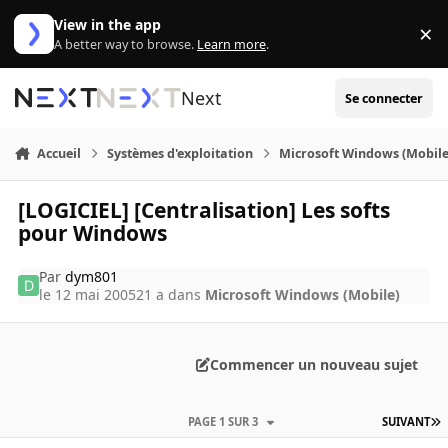
Aller au contenu
View in the app
×
Di
A better way to browse.
Learn more
.
Next
Se connecter
Accueil
Systèmes d'exploitation
Microsoft Windows (Mobile
[LOGICIEL] [Centralisation] Les softs
pour Windows
Par
dym801
le 12 mai 2005
21 a
dans
Microsoft Windows (Mobile)
Commencer un nouveau sujet
PAGE 1 SUR 3
SUIVANT