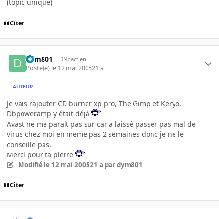
(topic unique)
Citer
dym801
INpactien
Posté(e)
le 12 mai 2005
21 a
AUTEUR
Je vais rajouter CD burner xp pro, The Gimp et Keryo.
Dbpoweramp y était déjà
Avast ne me parait pas sur car a laissé passer pas mal de
virus chez moi en meme pas 2 semaines donc je ne le
conseille pas.
Merci pour ta pierre
Modifié
le 12 mai 2005
21 a
par dym801
Citer