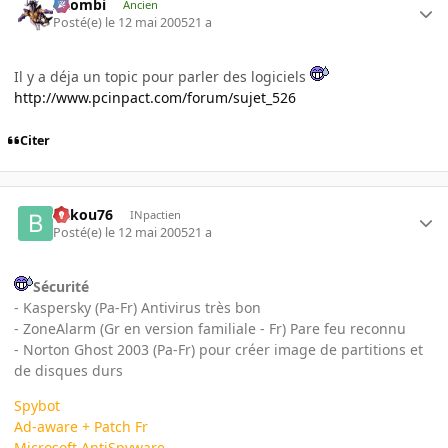
XZombi
Ancien
Posté(e)
le 12 mai 2005
21 a
Il y a déja un topic pour parler des logiciels
http://www.pcinpact.com/forum/sujet_526
Citer
bakou76
INpactien
Posté(e)
le 12 mai 2005
21 a
Sécurité
- Kaspersky (Pa-Fr) Antivirus très bon
- ZoneAlarm (Gr en version familiale - Fr) Pare feu reconnu
- Norton Ghost 2003 (Pa-Fr) pour créer image de partitions et
de disques durs
Spybot
Ad-aware
+ Patch Fr
Microsoft AntiSpyware