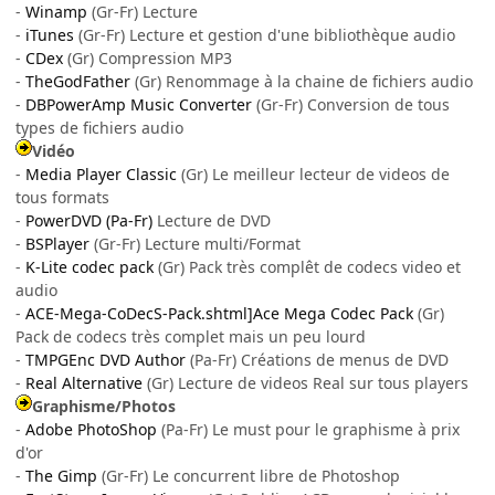
-
Winamp
(Gr-Fr) Lecture
-
iTunes
(Gr-Fr) Lecture et gestion d'une bibliothèque audio
-
CDex
(Gr) Compression MP3
-
TheGodFather
(Gr) Renommage à la chaine de fichiers audio
-
DBPowerAmp Music Converter
(Gr-Fr) Conversion de tous
types de fichiers audio
Vidéo
-
Media Player Classic
(Gr) Le meilleur lecteur de videos de
tous formats
-
PowerDVD (Pa-Fr)
Lecture de DVD
-
BSPlayer
(Gr-Fr) Lecture multi/Format
-
K-Lite codec pack
(Gr) Pack très complêt de codecs video et
audio
-
ACE-Mega-CoDecS-Pack.shtml]Ace Mega Codec Pack
(Gr)
Pack de codecs très complet mais un peu lourd
-
TMPGEnc DVD Author
(Pa-Fr) Créations de menus de DVD
-
Real Alternative
(Gr) Lecture de videos Real sur tous players
Graphisme/Photos
-
Adobe PhotoShop
(Pa-Fr) Le must pour le graphisme à prix
d'or
-
The Gimp
(Gr-Fr) Le concurrent libre de Photoshop