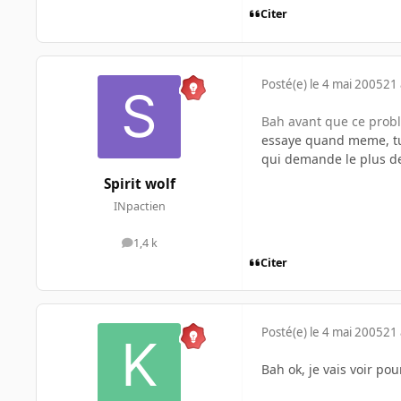
Citer
Posté(e)
le 4 mai 2005
21 
Bah avant que ce problè
essaye quand meme, tu r
qui demande le plus de 
Spirit wolf
INpactien
1,4 k
messages
Citer
Posté(e)
le 4 mai 2005
21 
Bah ok, je vais voir po