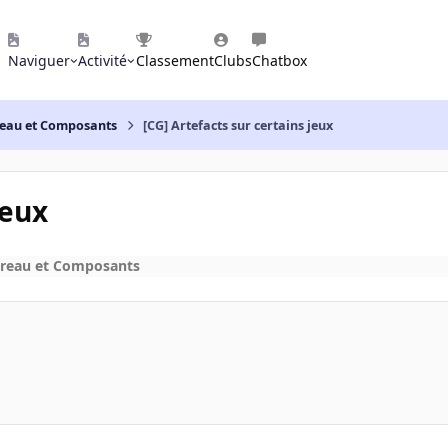
Naviguer
Activité
Classement
Clubs
Chatbox
reau et Composants
[CG] Artefacts sur certains jeux
jeux
ureau et Composants