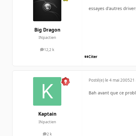
essayes d'autres drive
Big Dragon
INpactien
12,2 k
messages
Citer
Posté(e)
le 4 mai 2005
21 
Bah avant que ce problè
Kaptain
INpactien
2 k
messages