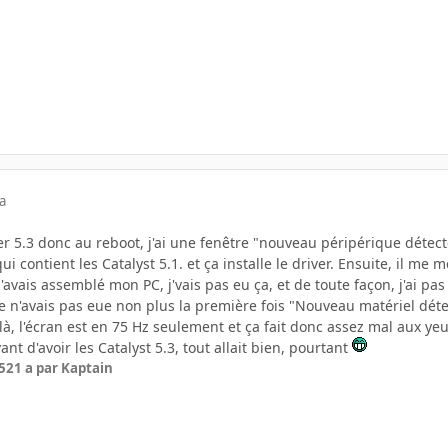
a
iver 5.3 donc au reboot, j'ai une fenêtre "nouveau péripérique détect
qui contient les Catalyst 5.1. et ça installe le driver. Ensuite, il 
avais assemblé mon PC, j'vais pas eu ça, et de toute façon, j'ai pas
e n'avais pas eue non plus la première fois "Nouveau matériel détec
là, l'écran est en 75 Hz seulement et ça fait donc assez mal aux yeu
ant d'avoir les Catalyst 5.3, tout allait bien, pourtant
5
21 a
par Kaptain