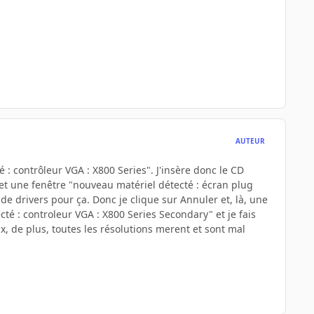
AUTEUR
é : contrôleur VGA : X800 Series". J'insère donc le CD
me met une fenêtre "nouveau matériel détecté : écran plug
 de drivers pour ça. Donc je clique sur Annuler et, là, une
té : controleur VGA : X800 Series Secondary" et je fais
x, de plus, toutes les résolutions merent et sont mal