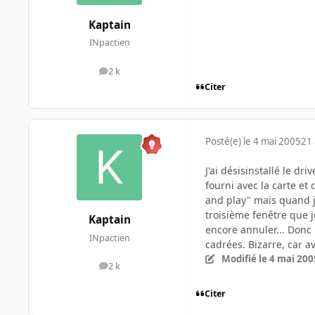
Kaptain
INpactien
2 k
messages
Citer
Posté(e)
le 4 mai 2005
21 
J'ai désisinstallé le dr
fourni avec la carte et 
and play" mais quand j'
troisième fenêtre que j
Kaptain
encore annuler... Donc 
INpactien
cadrées. Bizarre, car av
Modifié
le 4 mai 200
2 k
messages
Citer