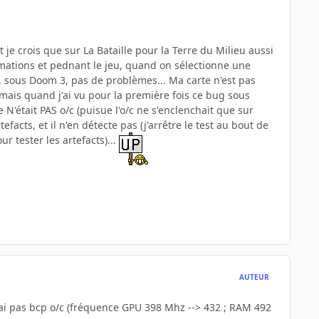
 et je crois que sur La Bataille pour la Terre du Milieu aussi
nimations et pednant le jeu, quand on sélectionne une
he, sous Doom 3, pas de problèmes... Ma carte n'est pas
mais quand j'ai vu pour la première fois ce bug sous
e N'était PAS o/c (puisue l'o/c ne s'enclenchait que sur
efacts, et il n'en détecte pas (j'arrêtre le test au bout de
ur tester les artefacts)...
AUTEUR
e n'ai pas bcp o/c (fréquence GPU 398 Mhz --> 432 ; RAM 492