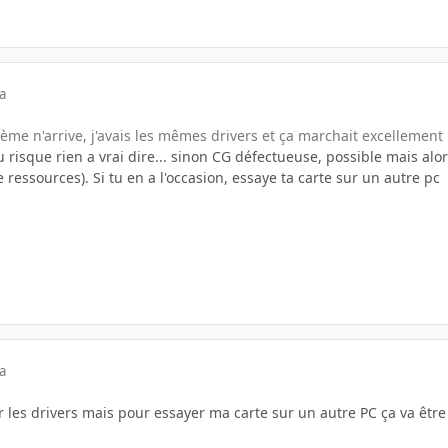
a
me n'arrive, j'avais les mêmes drivers et ça marchait excellement 
isque rien a vrai dire... sinon CG défectueuse, possible mais alor
ressources). Si tu en a l'occasion, essaye ta carte sur un autre pc
a
ur les drivers mais pour essayer ma carte sur un autre PC ça va êt