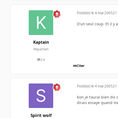
Posté(e)
le 4 mai 2005
21 
D'un seul coup. Et il y
Kaptain
INpactien
2 k
messages
Citer
Posté(e)
le 4 mai 2005
21 
bon je t'aurai bien dis 
dirais essaye quand me
Spirit wolf