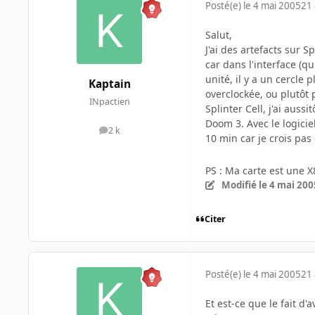
Posté(e)
le 4 mai 2005
21 
Salut,
J'ai des artefacts sur S
car dans l'interface (q
unité, il y a un cercle
Kaptain
overclockée, ou plutôt
INpactien
Splinter Cell, j'ai auss
Doom 3. Avec le logiciel
2 k
messages
10 min car je crois pas 
PS : Ma carte est une 
Modifié
le 4 mai 200
Citer
Posté(e)
le 4 mai 2005
21 
Et est-ce que le fait d