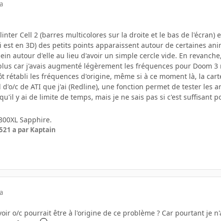
a
plinter Cell 2 (barres multicolores sur la droite et le bas de l'écran)
ui est en 3D) des petits points apparaissent autour de certaines a
 plein autour d'elle au lieu d'avoir un simple cercle vide. En revanc
 plus car j'avais augmenté légèrement les fréquences pour Doom 3 
itôt rétabli les fréquences d'origine, même si à ce moment là, la cart
 d'o/c de ATI que j'ai (Redline), une fonction permet de tester les art
qu'il y ai de limite de temps, mais je ne sais pas si c'est suffisant po
X800XL Sapphire.
5
21 a
par Kaptain
a
'avoir o/c pourrait être à l'origine de ce problème ? Car pourtant j