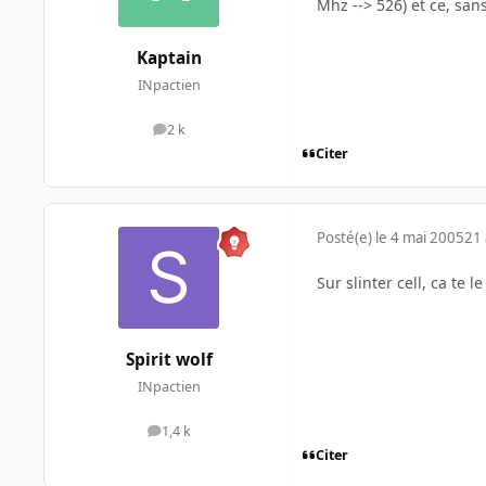
Mhz --> 526) et ce, sans
Kaptain
INpactien
2 k
messages
Citer
Posté(e)
le 4 mai 2005
21 
Sur slinter cell, ca te
Spirit wolf
INpactien
1,4 k
messages
Citer