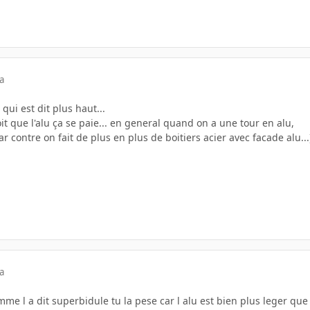
a
 qui est dit plus haut...
oit que l'alu ça se paie... en general quand on a une tour en alu,
ar contre on fait de plus en plus de boitiers acier avec facade alu...
a
mme l a dit superbidule tu la pese car l alu est bien plus leger que