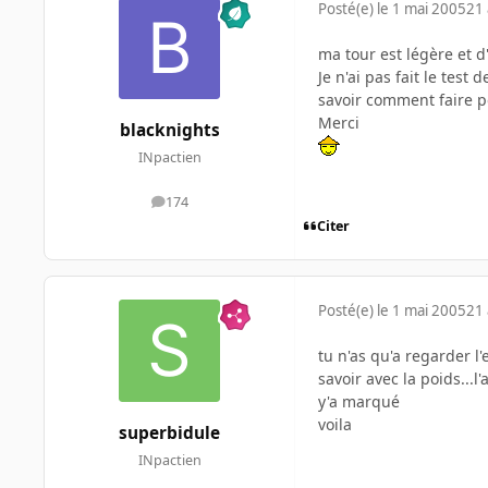
Posté(e)
le 1 mai 2005
21 
ma tour est légère et 
Je n'ai pas fait le test
savoir comment faire pou
Merci
blacknights
INpactien
174
messages
Citer
Posté(e)
le 1 mai 2005
21 
tu n'as qu'a regarder l'e
savoir avec la poids...l
y'a marqué
voila
superbidule
INpactien