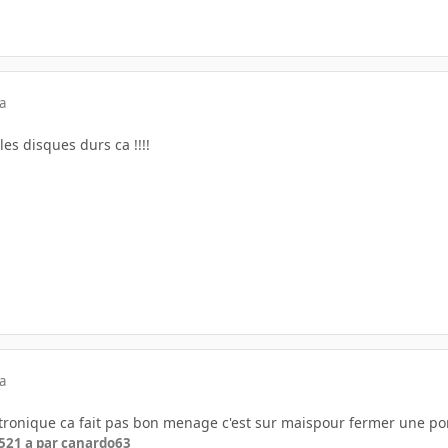
a
les disques durs ca !!!!
a
tronique ca fait pas bon menage c'est sur maispour fermer une porte
5
21 a
par canardo63