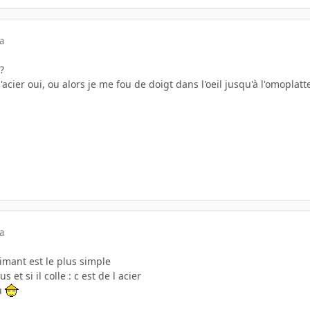
a
?
'acier oui, ou alors je me fou de doigt dans l'oeil jusqu'à l'omoplat
a
aimant est le plus simple
 et si il colle : c est de l acier
lu