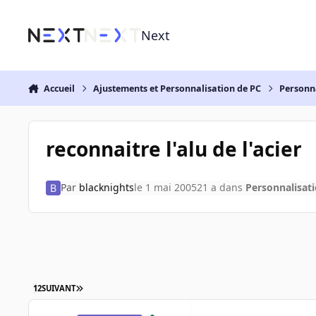
Aller au contenu
Next
Accueil
Ajustements et Personnalisation de PC
Personn
reconnaitre l'alu de l'acier
Par
blacknights
le 1 mai 2005
21 a
dans
Personnalisat
1
2
SUIVANT