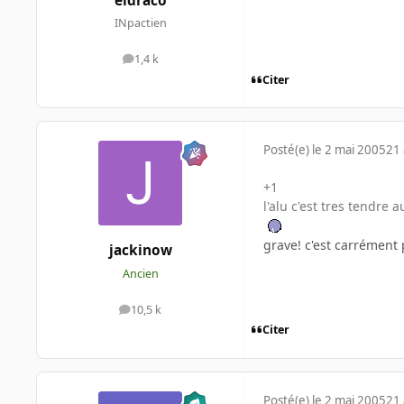
eldraco
INpactien
1,4 k
messages
Citer
Posté(e)
le 2 mai 2005
21 
+1
l'alu c'est tres tendre a
grave! c'est carrément 
jackinow
Ancien
10,5 k
messages
Citer
Posté(e)
le 2 mai 2005
21 