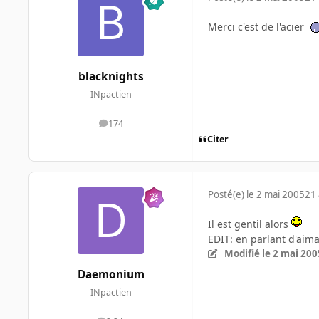
Merci c'est de l'acier
blacknights
INpactien
174
messages
Citer
Posté(e)
le 2 mai 2005
21 
Il est gentil alors
EDIT: en parlant d'aima
Modifié
le 2 mai 200
Daemonium
INpactien