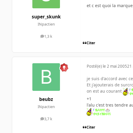
et c est quoi la marque 
super_skunk
INpactien
1,3 k
messages
Citer
Posté(e)
le 2 mai 2005
21 
je suis d'accord avec ce
Et j'ajouterais de surcr
on est au courant
+1
beubz
l'alu c'est tres tendre a
INpactien
3,7 k
messages
Citer