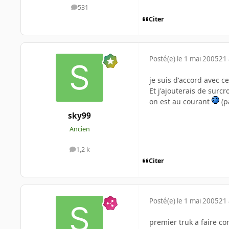
531
messages
Citer
Posté(e)
le 1 mai 2005
21 
je suis d'accord avec ce
Et j'ajouterais de surcr
on est au courant
(p
sky99
Ancien
1,2 k
messages
Citer
Posté(e)
le 1 mai 2005
21 
premier truk a faire co