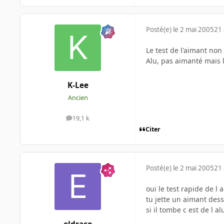
Posté(e)
le 2 mai 2005
21 
Le test de l'aimant non 
Alu, pas aimanté mais l
K-Lee
Ancien
19,1 k
messages
Citer
Posté(e)
le 2 mai 2005
21 
oui le test rapide de l 
tu jette un aimant dessus
si il tombe c est de l a