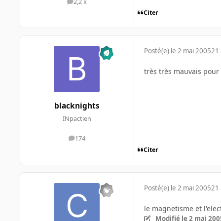
2,2 k
messages
Citer
Posté(e)
le 2 mai 2005
21 
très très mauvais pour 
blacknights
INpactien
174
messages
Citer
Posté(e)
le 2 mai 2005
21 
le magnetisme et l'elec
Modifié
le 2 mai 200