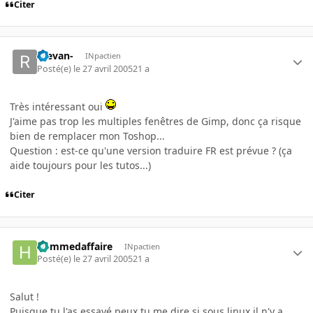
Citer
-Revan-
INpactien
Posté(e)
le 27 avril 2005
21 a
Très intéressant oui
J'aime pas trop les multiples fenêtres de Gimp, donc ça risque
bien de remplacer mon Toshop...
Question : est-ce qu'une version traduire FR est prévue ? (ça
aide toujours pour les tutos...)
Citer
hommedaffaire
INpactien
Posté(e)
le 27 avril 2005
21 a
Salut !
Puisque tu l'as essayé peux tu me dire si sous linux il n'y a