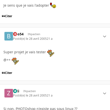
Je sens que je vais l'adopter
Citer
Boo54
INpactien
Posté(e)
le 28 avril 2005
21 a
Super projet je vais tester
@++
Citer
ZiKi
INpactien
Posté(e)
le 28 avril 2005
21 a
Si non, PHOTOshop n'existe pas sous linux ??