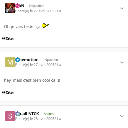
KiaN
INpactien
Posté(e)
le 27 avril 2005
21 a
Oh je vais tester ça
Citer
mnemotion
INpactien
Posté(e)
le 27 avril 2005
21 a
hey, mais c'est bien cool ca :)!
Citer
Squall NTCK
Ancien
Posté(e)
le 28 avril 2005
21 a