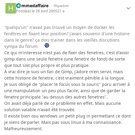
hommedaffaire
INpactien
Posté(e)
le 28 avril 2005
21 a
"quelqu'un" n'avait pas trouvé un moyen de docker les
fenêtres en fixant leur position? j'avais souvenir d'une histoire
dans le genre? ça dois trainer dans les vieilles discutions
sympa du forum
Ce qui m'interesse n'est pas de fixer des fenetres, c'est d'avoir
gimp dans une seule fenetre (une fenetre de fond) de sorte
que tout soit plus propre et plus pratique.
À vrai dire je suis un fan de Gimp, j'adore m'en servir, mais
cette histoire de fenetre, c'est vraiment pénible à la longue.
Je suis obligé de "placer le focus sous la souris" poru arriver à
une manipulation un peu plus facile, ainsi que de garder la
fenetre principale "au dessus des autres fenetres".
On avait déjà parlé de ce problème en effet. Mais aucune
solution valable n'avait été trouvée.
Il existe bien osu windows un petit plug in permettant ce dont
je viens de parler. Mais pas sous linux à ma connaissance.
Malheureusement.