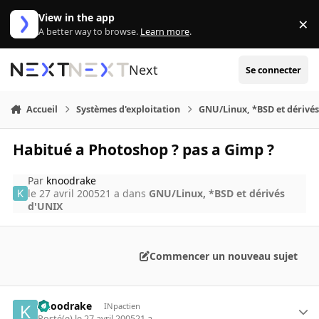
Aller au contenu
View in the app
×
Di
A better way to browse.
Learn more
.
Next
Se connecter
Accueil
Systèmes d'exploitation
GNU/Linux, *BSD et dérivé
Habitué a Photoshop ? pas a Gimp ?
Par
knoodrake
le 27 avril 2005
21 a
dans
GNU/Linux, *BSD et dérivés
d'UNIX
Commencer un nouveau sujet
knoodrake
INpactien
Posté(e)
le 27 avril 2005
21 a