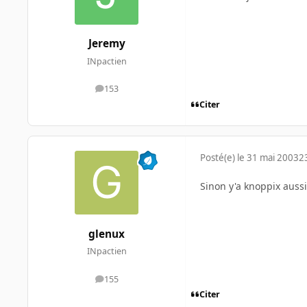
Jeremy
INpactien
153
messages
Citer
Posté(e)
le 31 mai 2003
2
Sinon y'a knoppix aussi
glenux
INpactien
155
messages
Citer