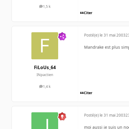
1,5 k
messages
Citer
Posté(e)
le 31 mai 2003
2
Mandrake est plus sim
FiLoUs_64
INpactien
1,4 k
messages
Citer
Posté(e)
le 31 mai 2003
2
moi aussi je suis un no