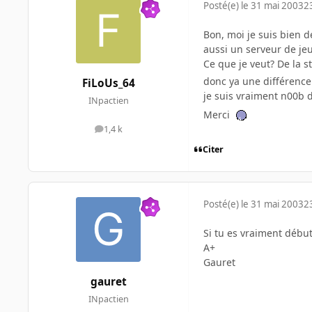
Posté(e)
le 31 mai 2003
2
Bon, moi je suis bien 
aussi un serveur de jeu
Ce que je veut? De la s
donc ya une différence e
FiLoUs_64
je suis vraiment n00b
INpactien
Merci
1,4 k
messages
Citer
Posté(e)
le 31 mai 2003
2
Si tu es vraiment début
A+
Gauret
gauret
INpactien