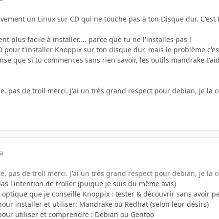
tivement un Linux sur CD qui ne touche pas à ton Disque dur. C'es
t plus facile à installer.... parce que tu ne l'installes pas !
 CD pour t'installer Knoppix sur ton disque dur, mais le problème c'e
se que si tu commences sans rien savoir, les outils mandrake t'aid
e, pas de troll merci. J'ai un très grand respect pour debian, je la 
a
e, pas de troll merci. J'ai un très grand respect pour debian, je la 
as l'intention de troller (puique je suis du même avis)
 optique que je conseille Knoppix : tester & découvrir sans avoir pe
our installer et utiliser: Mandrake ou Redhat (selon leur désirs)
pour utiliser et comprendre : Debian ou Gentoo