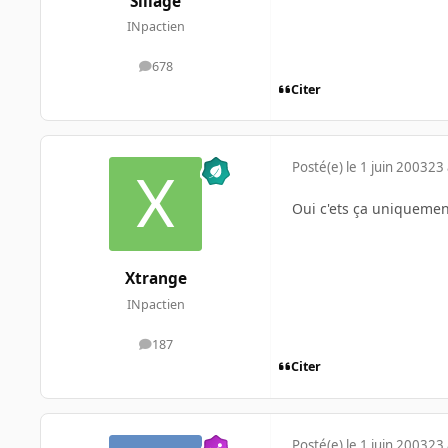
Sillage
INpactien
678
messages
Citer
Posté(e)
le 1 juin 2003
23 
Oui c'ets ça uniquemen
Xtrange
INpactien
187
messages
Citer
Posté(e)
le 1 juin 2003
23 