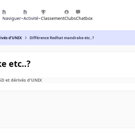
Naviguer
Activité
Classement
Clubs
Chatbox
rivés d'UNIX
Différence Redhat mandrake etc..?
 etc..?
D et dérivés d'UNIX