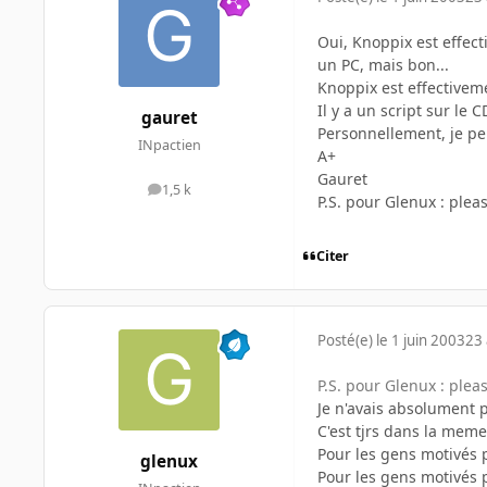
Oui, Knoppix est effec
un PC, mais bon...
Knoppix est effectivemen
Il y a un script sur le
gauret
Personnellement, je pen
INpactien
A+
Gauret
1,5 k
messages
P.S. pour Glenux : pleas
Citer
Posté(e)
le 1 juin 2003
23 
P.S. pour Glenux : pleas
Je n'avais absolument p
C'est tjrs dans la meme
Pour les gens motivés p
glenux
Pour les gens motivés 