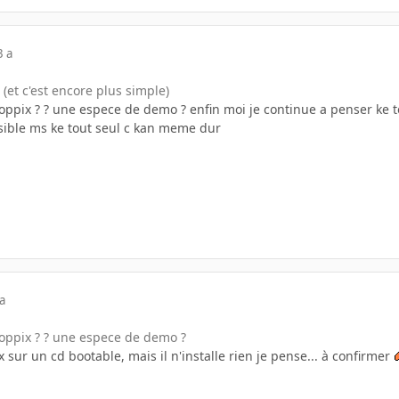
3 a
 (et c'est encore plus simple)
noppix ? ? une espece de demo ? enfin moi je continue a penser ke 
ible ms ke tout seul c kan meme dur
a
noppix ? ? une espece de demo ?
x sur un cd bootable, mais il n'installe rien je pense... à confirmer