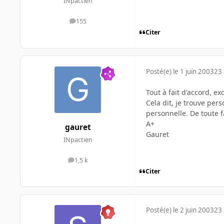
INpactien
155
messages
Citer
Posté(e)
le 1 juin 2003
23 
Tout à fait d'accord, ex
Cela dit, je trouve pe
personnelle. De toute f
A+
gauret
Gauret
INpactien
1,5 k
messages
Citer
Posté(e)
le 2 juin 2003
23 