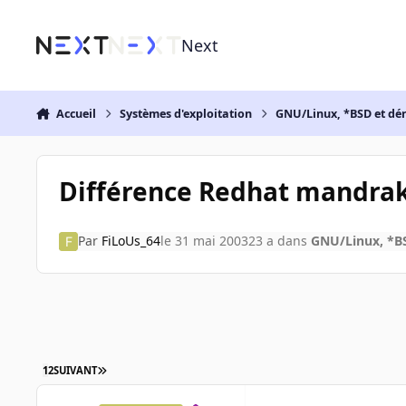
Aller au contenu
Next
Accueil
Systèmes d'exploitation
GNU/Linux, *BSD et dé
Différence Redhat mandrake
Par
FiLoUs_64
le 31 mai 2003
23 a
dans
GNU/Linux, *BS
1
2
SUIVANT