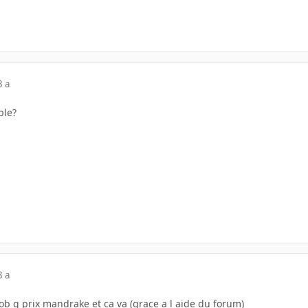
3 a
ple?
3 a
ob g prix mandrake et ca va (grace a l aide du forum)