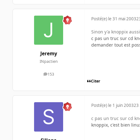
Posté(e)
le 31 mai 2003
2
Sinon y'a knoppix aussi
c pas un truc sur cd k
demander tout est poss
Jeremy
INpactien
153
messages
Citer
Posté(e)
le 1 juin 2003
23 
c pas un truc sur cd k
knoppix, c'est bien linu