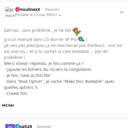
MmoulinexX
INpactien
Posté(e)
le 23 mai 2005
21 a
bah oui.. sans problème.. je l'ai fait
(y'a un manuel dans CD Burner XP Pro
)
(je vois pas pourquoi ça ne marcherait pas d'ailleurs.. une iso
est une iso... et si tu coches la case bootable ... pas de
problème )
Merci d'avoir répondu. Je fais comme ça ?
- j'ajoute les fichiers du cd vers la compilation
- Je fais "save as ISO file"
- Dans "Boot Option", Je coche "Make Disc Bootable" (avec
quelles options ?)
- Create ISO
Citer
breizh29
INpactien