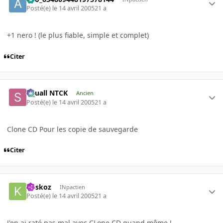
Posté(e)
le 14 avril 2005
21 a
+1 nero ! (le plus fiable, simple et complet)
Citer
Squall NTCK
Ancien
Posté(e)
le 14 avril 2005
21 a
Clone CD Pour les copie de sauvegarde
Citer
koskoz
INpactien
Posté(e)
le 14 avril 2005
21 a
J'en ai raté pas mal avec CLone CD quand même !