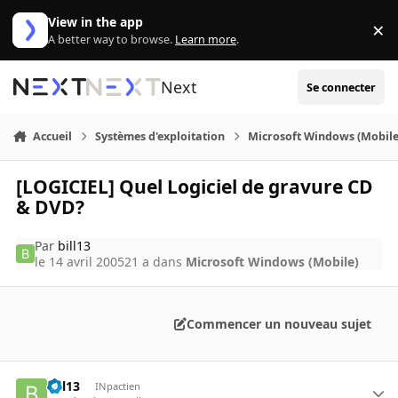
Aller au contenu
View in the app
×
Di
A better way to browse.
Learn more
.
Next
Se connecter
Accueil
Systèmes d'exploitation
Microsoft Windows (Mobile
[LOGICIEL] Quel Logiciel de gravure CD
& DVD?
Par
bill13
le 14 avril 2005
21 a
dans
Microsoft Windows (Mobile)
Commencer un nouveau sujet
bill13
INpactien