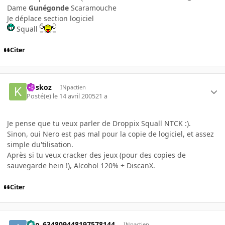
Dame
Gunégonde
Scaramouche
Je déplace section logiciel
Squall
Citer
koskoz
INpactien
Posté(e)
le 14 avril 2005
21 a
Je pense que tu veux parler de Droppix Squall NTCK :).
Sinon, oui Nero est pas mal pour la copie de logiciel, et assez
simple du'tilisation.
Après si tu veux cracker des jeux (pour des copies de
sauvegarde hein !), Alcohol 120% + DiscanX.
Citer
ano_634809448197578144
INpactien