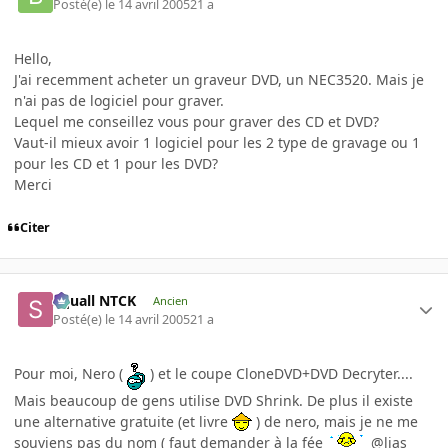
Posté(e)
le 14 avril 2005
21 a
Hello,
J'ai recemment acheter un graveur DVD, un NEC3520. Mais je
n'ai pas de logiciel pour graver.
Lequel me conseillez vous pour graver des CD et DVD?
Vaut-il mieux avoir 1 logiciel pour les 2 type de gravage ou 1
pour les CD et 1 pour les DVD?
Merci
Citer
Squall NTCK
Ancien
Posté(e)
le 14 avril 2005
21 a
Pour moi, Nero (
) et le coupe CloneDVD+DVD Decryter....
Mais beaucoup de gens utilise DVD Shrink. De plus il existe
une alternative gratuite (et livre
) de nero, mais je ne me
souviens pas du nom ( faut demander à la fée
@lias