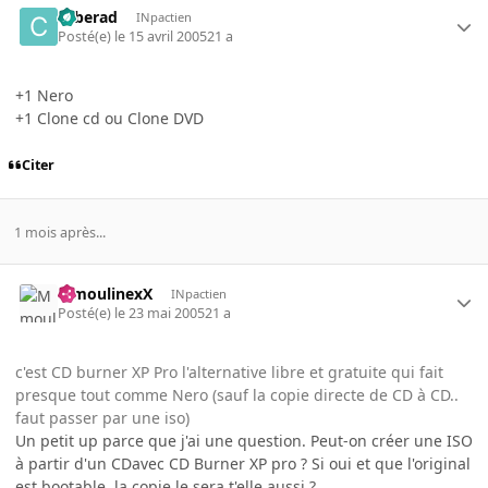
cyberad
INpactien
Posté(e)
le 15 avril 2005
21 a
+1 Nero
+1 Clone cd ou Clone DVD
Citer
1 mois après...
MmoulinexX
INpactien
Posté(e)
le 23 mai 2005
21 a
c'est CD burner XP Pro l'alternative libre et gratuite qui fait
presque tout comme Nero (sauf la copie directe de CD à CD..
faut passer par une iso)
Un petit up parce que j'ai une question. Peut-on créer une ISO
à partir d'un CDavec CD Burner XP pro ? Si oui et que l'original
est bootable, la copie le sera t'elle aussi ?