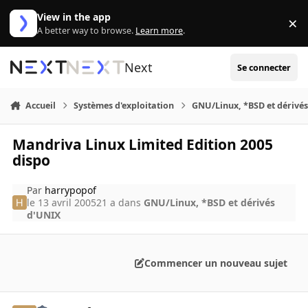
Aller au contenu
View in the app
×
Di
A better way to browse.
Learn more
.
Next
Se connecter
Accueil
Systèmes d'exploitation
GNU/Linux, *BSD et dérivé
Mandriva Linux Limited Edition 2005
dispo
Par
harrypopof
le 13 avril 2005
21 a
dans
GNU/Linux, *BSD et dérivés
d'UNIX
Commencer un nouveau sujet