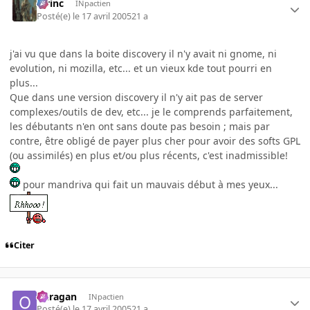
lorinc
INpactien
Posté(e)
le 17 avril 2005
21 a
j'ai vu que dans la boite discovery il n'y avait ni gnome, ni
evolution, ni mozilla, etc... et un vieux kde tout pourri en
plus...
Que dans une version discovery il n'y ait pas de server
complexes/outils de dev, etc... je le comprends parfaitement,
les débutants n'en ont sans doute pas besoin ; mais par
contre, être obligé de payer plus cher pour avoir des softs GPL
(ou assimilés) en plus et/ou plus récents, c'est inadmissible!
pour mandriva qui fait un mauvais début à mes yeux...
Citer
ouragan
INpactien
Posté(e)
le 17 avril 2005
21 a