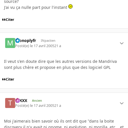
source?
J'ai vu ça nulle part pour l'instant
Citer
monoplyfr
INpactien
Posté(e)
le 17 avril 2005
21 a
Il veut s'en doute dire que les autres versions de Mandriva
sont plus chère et propose en plus que des logiciel GPL
Citer
tuXXX
Ancien
Posté(e)
le 17 avril 2005
21 a
Moi j'aimerais bien savoir où ils ont dit que "dans la boite
discovery il n'y avait ni gnome, ni evolution, ni mozilla, etc... et