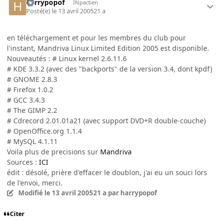
harrypopof
INpactien
Posté(e)
le 13 avril 2005
21 a
en téléchargement et pour les membres du club pour
l'instant, Mandriva Linux Limited Edition 2005 est disponible.
Nouveautés : # Linux kernel 2.6.11.6
# KDE 3.3.2 (avec des "backports" de la version 3.4, dont kpdf)
# GNOME 2.8.3
# Firefox 1.0.2
# GCC 3.4.3
# The GIMP 2.2
# Cdrecord 2.01.01a21 (avec support DVD+R double-couche)
# OpenOffice.org 1.1.4
# MySQL 4.1.11
Voila plus de precisions sur
Mandriva
Sources :
ICI
édit : désolé, prière d'effacer le doublon, j'ai eu un souci lors
de l'envoi, merci.
Modifié
le 13 avril 2005
21 a
par harrypopof
Citer