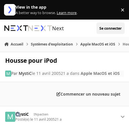
Aller au contenu
View in the app
×
Di
A better way to browse.
Learn more
.
Next
Se connecter
Accueil
Systèmes d'exploitation
Apple MacOS et iOS
Hou
Housse pour iPod
Par
MystiC
le 11 avril 2005
21 a
dans
Apple MacOS et iOS
Commencer un nouveau sujet
MystiC
INpactien
Posté(e)
le 11 avril 2005
21 a