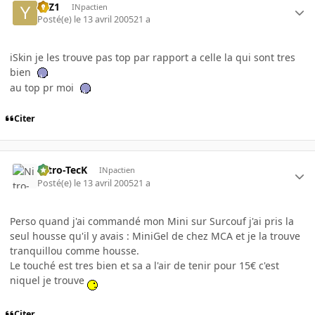
YaZ1
INpactien
Posté(e)
le 13 avril 2005
21 a
iSkin je les trouve pas top par rapport a celle la qui sont tres
bien
au top pr moi
Citer
Nitro-TecK
INpactien
Posté(e)
le 13 avril 2005
21 a
Perso quand j'ai commandé mon Mini sur Surcouf j'ai pris la
seul housse qu'il y avais : MiniGel de chez MCA et je la trouve
tranquillou comme housse.
Le touché est tres bien et sa a l'air de tenir pour 15€ c'est
niquel je trouve
Citer