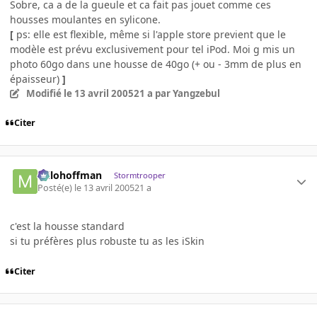
Sobre, ca a de la gueule et ca fait pas jouet comme ces
housses moulantes en sylicone.
[
ps: elle est flexible, même si l'apple store previent que le
modèle est prévu exclusivement pour tel iPod. Moi g mis un
photo 60go dans une housse de 40go (+ ou - 3mm de plus en
épaisseur)
]
Modifié
le 13 avril 2005
21 a
par Yangzebul
Citer
milohoffman
Stormtrooper
Posté(e)
le 13 avril 2005
21 a
c'est la housse standard
si tu préfères plus robuste tu as les iSkin
Citer