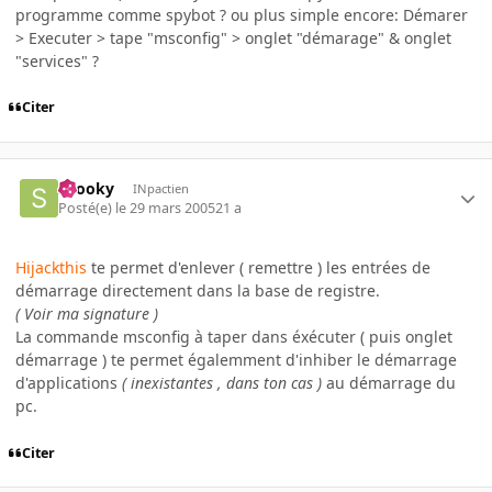
programme comme spybot ? ou plus simple encore: Démarer
> Executer > tape "msconfig" > onglet "démarage" & onglet
"services" ?
Citer
snooky
INpactien
Posté(e)
le 29 mars 2005
21 a
Hijackthis
te permet d'enlever ( remettre ) les entrées de
démarrage directement dans la base de registre.
( Voir ma signature )
La commande msconfig à taper dans éxécuter ( puis onglet
démarrage ) te permet égalemment d'inhiber le démarrage
d'applications
( inexistantes , dans ton cas )
au démarrage du
pc.
Citer