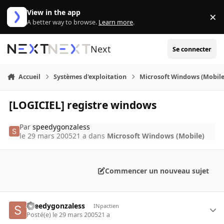
Aller au contenu
View in the app
×
Di
A better way to browse.
Learn more
.
Next
Se connecter
Accueil
Systèmes d'exploitation
Microsoft Windows (Mobile
[LOGICIEL] registre windows
Par
speedygonzaless
le 29 mars 2005
21 a
dans
Microsoft Windows (Mobile)
Commencer un nouveau sujet
speedygonzaless
INpactien
Posté(e)
le 29 mars 2005
21 a