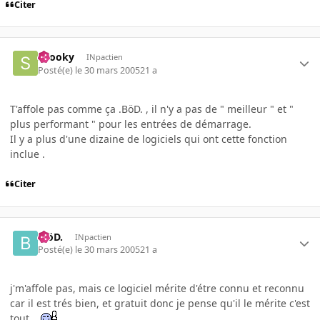
Citer
snooky
INpactien
Posté(e)
le 30 mars 2005
21 a
T'affole pas comme ça .BöD. , il n'y a pas de " meilleur " et "
plus performant " pour les entrées de démarrage.
Il y a plus d'une dizaine de logiciels qui ont cette fonction
inclue .
Citer
.BöD.
INpactien
Posté(e)
le 30 mars 2005
21 a
j'm'affole pas, mais ce logiciel mérite d'étre connu et reconnu
car il est trés bien, et gratuit donc je pense qu'il le mérite c'est
tout...