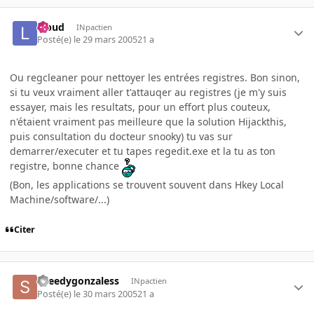
lebud
INpactien
Posté(e)
le 29 mars 2005
21 a
Ou regcleaner pour nettoyer les entrées registres. Bon sinon,
si tu veux vraiment aller t'attauqer au registres (je m'y suis
essayer, mais les resultats, pour un effort plus couteux,
n'étaient vraiment pas meilleure que la solution Hijackthis,
puis consultation du docteur snooky) tu vas sur
demarrer/executer et tu tapes regedit.exe et la tu as ton
registre, bonne chance
(Bon, les applications se trouvent souvent dans Hkey Local
Machine/software/...)
Citer
speedygonzaless
INpactien
Posté(e)
le 30 mars 2005
21 a