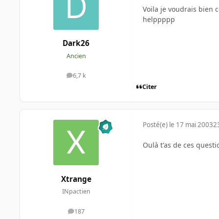
Voila je voudrais bien
helppppp
Dark26
Ancien
6,7 k
messages
Citer
Posté(e)
le 17 mai 2003
2
Oulà t'as de ces questi
Xtrange
INpactien
187
messages