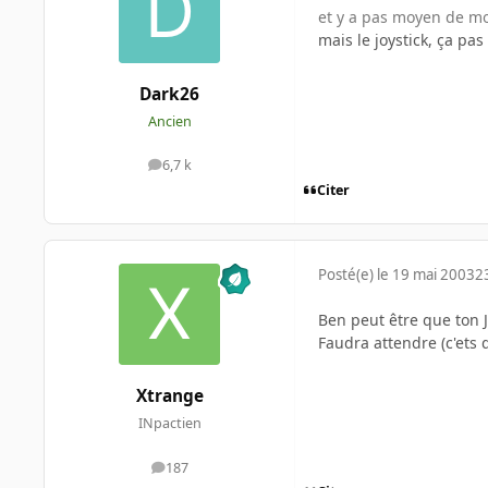
et y a pas moyen de modi
mais le joystick, ça pas 
Dark26
Ancien
6,7 k
messages
Citer
Posté(e)
le 19 mai 2003
2
Ben peut être que ton J
Faudra attendre (c'ets 
Xtrange
INpactien
187
messages