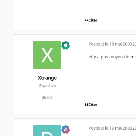
Citer
Posté(e)
le 18 mai 2003
2
et y a pas moyen de modi
Xtrange
INpactien
187
messages
Citer
Posté(e)
le 19 mai 2003
2