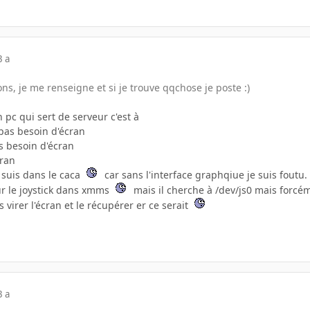
3 a
ons, je me renseigne et si je trouve qqchose je poste :)
 pc qui sert de serveur c'est à
 pas besoin d'écran
s besoin d'écran
cran
je suis dans le caca
car sans l'interface graphqiue je suis foutu.
our le joystick dans xmms
mais il cherche à /dev/js0 mais forcéme
 virer l'écran et le récupérer er ce serait
3 a