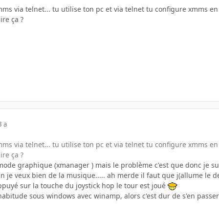
ms via telnet... tu utilise ton pc et via telnet tu configure xmms e
ire ça ?
3 a
ms via telnet... tu utilise ton pc et via telnet tu configure xmms e
ire ça ?
mode graphique (xmanager ) mais le problème c'est que donc je sui
 tin je veux bien de la musique..... ah merde il faut que j(allume le d
'appuyé sur la touche du joystick hop le tour est joué
 l'habitude sous windows avec winamp, alors c'est dur de s'en passer