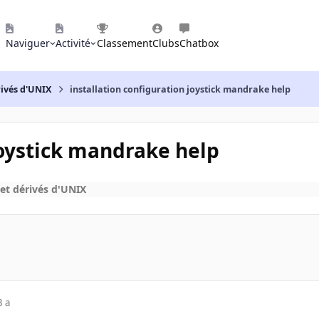
Naviguer
Activité
Classement
Clubs
Chatbox
rivés d'UNIX
installation configuration joystick mandrake help
joystick mandrake help
et dérivés d'UNIX
3 a