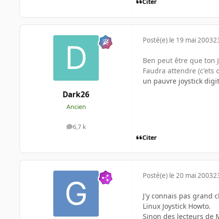
Citer
Posté(e)
le 19 mai 2003
2
Ben peut être que ton J
Faudra attendre (c'ets 
un pauvre joystick digi
Dark26
Ancien
6,7 k
messages
Citer
Posté(e)
le 20 mai 2003
2
J'y connais pas grand 
Linux Joystick Howto.
Sinon des lecteurs de