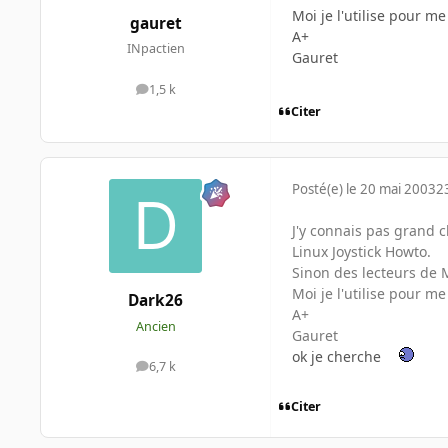
Moi je l'utilise pour me 
gauret
A+
INpactien
Gauret
1,5 k
messages
Citer
Posté(e)
le 20 mai 2003
2
J'y connais pas grand 
Linux Joystick Howto.
Sinon des lecteurs de
Moi je l'utilise pour me 
Dark26
A+
Ancien
Gauret
ok je cherche
6,7 k
messages
Citer