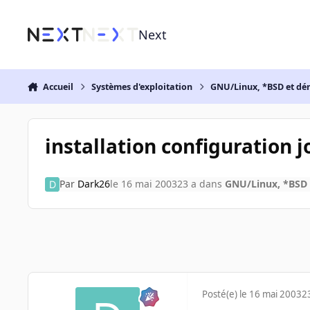
Aller au contenu
Next
Accueil
Systèmes d'exploitation
GNU/Linux, *BSD et dé
installation configuration 
Par
Dark26
le 16 mai 2003
23 a
dans
GNU/Linux, *BSD 
Posté(e)
le 16 mai 2003
2