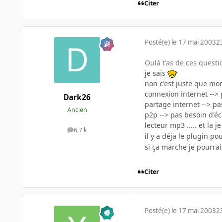
Citer
Posté(e)
le 17 mai 2003
2
Oulà t'as de ces questi
je sais
non c'est juste que mon
connexion internet -->
Dark26
partage internet --> pa
Ancien
p2p --> pas besoin d'é
lecteur mp3 ..... et la 
6,7 k
messages
il y a déja le plugin p
si ça marche je pourrais
Citer
Posté(e)
le 17 mai 2003
2