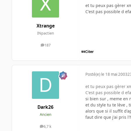
et tu peux pas gèrer xm
C'est pas possible d efa
Xtrange
INpactien
187
messages
Citer
Posté(e)
le 18 mai 2003
2
et tu peux pas gèrer xm
C'est pas possible d efa
si bien sur , meme en 
et du style tu te lève ,
Dark26
alors que si il suffit d
Ancien
faut dire que j'ai pris
6,7 k
messages