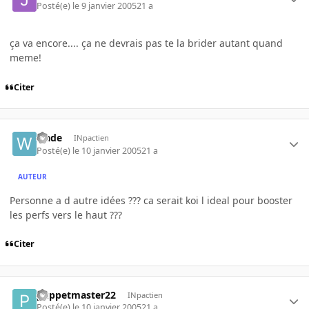
Posté(e)
le 9 janvier 2005
21 a
ça va encore.... ça ne devrais pas te la brider autant quand
meme!
Citer
wade
INpactien
Posté(e)
le 10 janvier 2005
21 a
AUTEUR
Personne a d autre idées ??? ca serait koi l ideal pour booster
les perfs vers le haut ???
Citer
puppetmaster22
INpactien
Posté(e)
le 10 janvier 2005
21 a