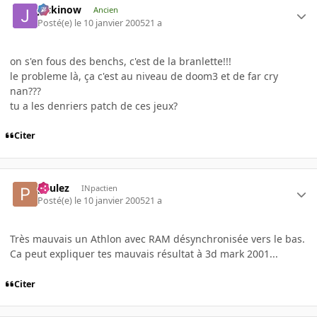
jackinow
Ancien
Posté(e)
le 10 janvier 2005
21 a
on s'en fous des benchs, c'est de la branlette!!!
le probleme là, ça c'est au niveau de doom3 et de far cry
nan???
tu a les denriers patch de ces jeux?
Citer
paulez
INpactien
Posté(e)
le 10 janvier 2005
21 a
Très mauvais un Athlon avec RAM désynchronisée vers le bas.
Ca peut expliquer tes mauvais résultat à 3d mark 2001...
Citer