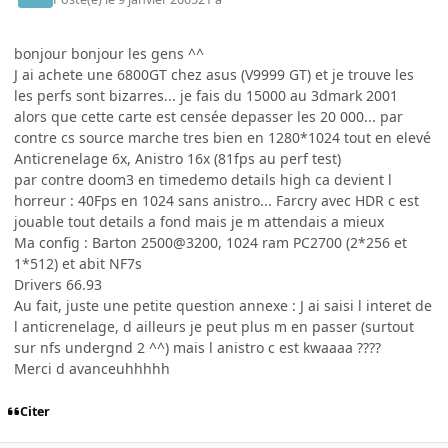
bonjour bonjour les gens ^^
J ai achete une 6800GT chez asus (V9999 GT) et je trouve les
les perfs sont bizarres... je fais du 15000 au 3dmark 2001
alors que cette carte est censée depasser les 20 000... par
contre cs source marche tres bien en 1280*1024 tout en elevé
Anticrenelage 6x, Anistro 16x (81fps au perf test)
par contre doom3 en timedemo details high ca devient l
horreur : 40Fps en 1024 sans anistro... Farcry avec HDR c est
jouable tout details a fond mais je m attendais a mieux
Ma config : Barton 2500@3200, 1024 ram PC2700 (2*256 et
1*512) et abit NF7s
Drivers 66.93
Au fait, juste une petite question annexe : J ai saisi l interet de
l anticrenelage, d ailleurs je peut plus m en passer (surtout
sur nfs undergnd 2 ^^) mais l anistro c est kwaaaa ????
Merci d avanceuhhhhh
Citer