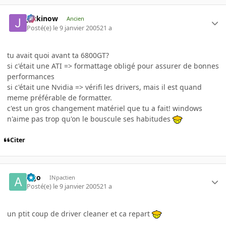
jackinow
Ancien
Posté(e)
le 9 janvier 2005
21 a
tu avait quoi avant ta 6800GT?
si c'était une ATI => formattage obligé pour assurer de bonnes
performances
si c'était une Nvidia => vérifi les drivers, mais il est quand
meme préférable de formatter.
c'est un gros changement matériel que tu a fait! windows
n'aime pas trop qu'on le bouscule ses habitudes
Citer
Ago
INpactien
Posté(e)
le 9 janvier 2005
21 a
un ptit coup de driver cleaner et ca repart