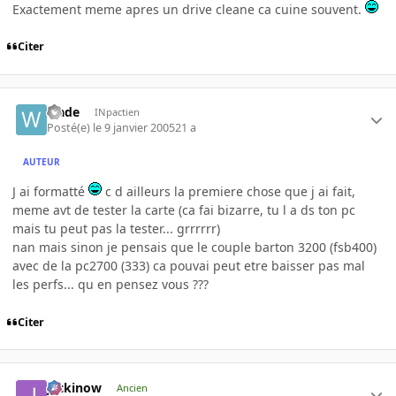
Exactement meme apres un drive cleane ca cuine souvent.
Citer
wade
INpactien
Posté(e)
le 9 janvier 2005
21 a
AUTEUR
J ai formatté
c d ailleurs la premiere chose que j ai fait,
meme avt de tester la carte (ca fai bizarre, tu l a ds ton pc
mais tu peut pas la tester... grrrrrr)
nan mais sinon je pensais que le couple barton 3200 (fsb400)
avec de la pc2700 (333) ca pouvai peut etre baisser pas mal
les perfs... qu en pensez vous ???
Citer
jackinow
Ancien