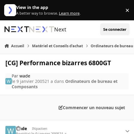
Aller au contenu
View in the app
×
Di
A better way to browse.
Learn more
.
Next
Se connecter
Accueil
Matériel et Conseils d'achat
Ordinateurs de bureau
[CG] Performance bizarres 6800GT
Par
wade
le 9 janvier 2005
21 a
dans
Ordinateurs de bureau et
Composants
Commencer un nouveau sujet
wade
INpactien
Posté(e)
le 9 janvier 2005
21 a