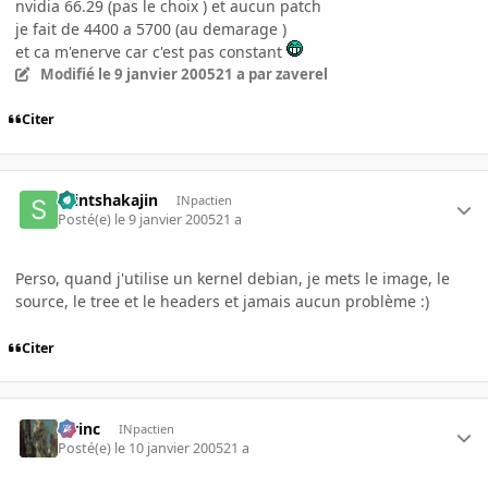
nvidia 66.29 (pas le choix ) et aucun patch
je fait de 4400 a 5700 (au demarage )
et ca m'enerve car c'est pas constant
Modifié
le 9 janvier 2005
21 a
par zaverel
Citer
saintshakajin
INpactien
Posté(e)
le 9 janvier 2005
21 a
Perso, quand j'utilise un kernel debian, je mets le image, le
source, le tree et le headers et jamais aucun problème :)
Citer
lorinc
INpactien
Posté(e)
le 10 janvier 2005
21 a