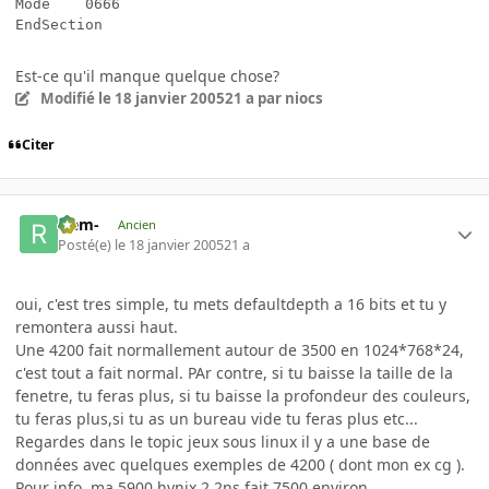
Mode	0666

Est-ce qu'il manque quelque chose?
Modifié
le 18 janvier 2005
21 a
par niocs
Citer
-rem-
Ancien
Posté(e)
le 18 janvier 2005
21 a
oui, c'est tres simple, tu mets defaultdepth a 16 bits et tu y
remontera aussi haut.
Une 4200 fait normallement autour de 3500 en 1024*768*24,
c'est tout a fait normal. PAr contre, si tu baisse la taille de la
fenetre, tu feras plus, si tu baisse la profondeur des couleurs,
tu feras plus,si tu as un bureau vide tu feras plus etc...
Regardes dans le topic jeux sous linux il y a une base de
données avec quelques exemples de 4200 ( dont mon ex cg ).
Pour info, ma 5900 hynix 2.2ns fait 7500 environ.