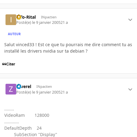
Info-Rital
INpactien
Posté(e)
le 9 janvier 2005
21 a
AUTEUR
Salut vinced33 ! Est ce que tu pourrais me dire comment tu as
installé les drivers nvidia sur ta debian ?
Citer
zaverel
INpactien
Posté(e)
le 9 janvier 2005
21 a
........
VideoRam 128000
............
DefaultDepth 24
SubSection "Display"