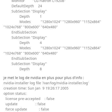
Monitor "LG Flatron L1920B"
DefaultDepth 24
SubSection "Display"
Depth 1
Modes "1280x1024" "1280x960" "1152x864"
"1024x768" "800x600" "640x480"
EndSubSection
SubSection "Display"
Depth 4
Modes "1280x1024" "1280x960" "1152x864"
"1024x768" "800x600" "640x480"
EndSubSection
SubSection "Display"
Depth 8
je met le log de nvidia en plus pour plus d'info :
nvidia-installer log file '/var/log/nvidia-installer.log'
creation time: Sun Jan 9 19:26:17 2005
option status:
license pre-accepted : false
update : false
force update : false