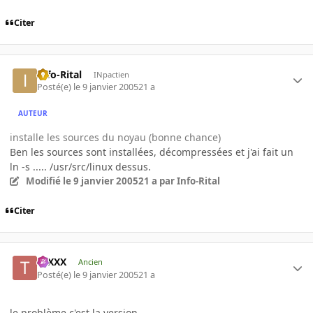
Citer
Info-Rital
INpactien
Posté(e)
le 9 janvier 2005
21 a
AUTEUR
installe les sources du noyau (bonne chance)
Ben les sources sont installées, décompressées et j'ai fait un
ln -s ..... /usr/src/linux dessus.
Modifié
le 9 janvier 2005
21 a
par Info-Rital
Citer
tuXXX
Ancien
Posté(e)
le 9 janvier 2005
21 a
le problème c'est la version...