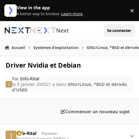
Aller au contenu
View in the app
×
Di
A better way to browse.
Learn more
.
Next
Se connecter
Accueil
Systèmes d'exploitation
GNU/Linux, *BSD et dérivé
Driver Nvidia et Debian
Par
Info-Rital
le 9 janvier 2005
21 a
dans
GNU/Linux, *BSD et dérivés
d'UNIX
Commencer un nouveau sujet
Info-Rital
INpactien
Posté(e)
le 9 janvier 2005
21 a