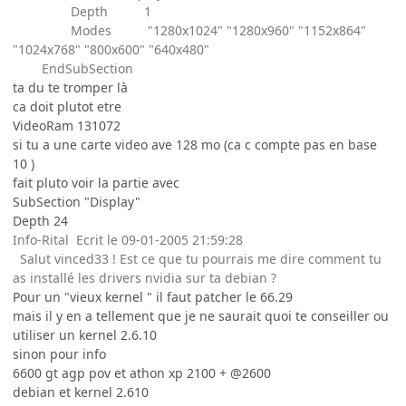
Depth 1
Modes "1280x1024" "1280x960" "1152x864"
"1024x768" "800x600" "640x480"
EndSubSection
ta du te tromper là
ca doit plutot etre
VideoRam 131072
si tu a une carte video ave 128 mo (ca c compte pas en base
10 )
fait pluto voir la partie avec
SubSection "Display"
Depth 24
Info-Rital Ecrit le 09-01-2005 21:59:28
Salut vinced33 ! Est ce que tu pourrais me dire comment tu
as installé les drivers nvidia sur ta debian ?
Pour un "vieux kernel " il faut patcher le 66.29
mais il y en a tellement que je ne saurait quoi te conseiller ou
utiliser un kernel 2.6.10
sinon pour info
6600 gt agp pov et athon xp 2100 + @2600
debian et kernel 2.610