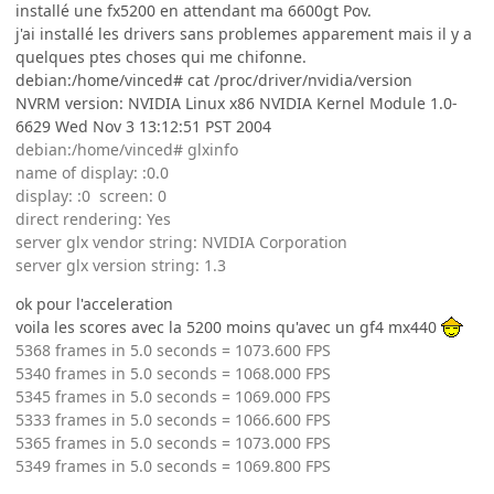
installé une fx5200 en attendant ma 6600gt Pov.
j'ai installé les drivers sans problemes apparement mais il y a
quelques ptes choses qui me chifonne.
debian:/home/vinced# cat /proc/driver/nvidia/version
NVRM version: NVIDIA Linux x86 NVIDIA Kernel Module 1.0-
6629 Wed Nov 3 13:12:51 PST 2004
debian:/home/vinced# glxinfo
name of display: :0.0
display: :0 screen: 0
direct rendering: Yes
server glx vendor string: NVIDIA Corporation
server glx version string: 1.3
ok pour l'acceleration
voila les scores avec la 5200 moins qu'avec un gf4 mx440
5368 frames in 5.0 seconds = 1073.600 FPS
5340 frames in 5.0 seconds = 1068.000 FPS
5345 frames in 5.0 seconds = 1069.000 FPS
5333 frames in 5.0 seconds = 1066.600 FPS
5365 frames in 5.0 seconds = 1073.000 FPS
5349 frames in 5.0 seconds = 1069.800 FPS