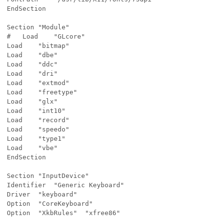
EndSection

Section "Module"

#	Load	"GLcore"

Load	"bitmap"

Load	"dbe"

Load	"ddc"

Load	"dri"

Load	"extmod"

Load	"freetype"

Load	"glx"

Load	"int10"

Load	"record"

Load	"speedo"

Load	"type1"

Load	"vbe"

EndSection

Section "InputDevice"

Identifier	"Generic Keyboard"

Driver  "keyboard"

Option  "CoreKeyboard"

Option  "XkbRules"	"xfree86"
