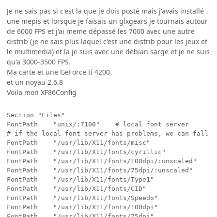
Je ne sais pas si c'est la que je dois posté mais j'avais installé
une mepis et lorsque je faisais un glxgears je tournais autour
de 6000 FPS et j'ai meme dépassé les 7000 avec une autre
distrib (je ne sais plus laquel c'est une distrib pour les jeux et
le multimedia) et la je suis avec une debian sarge et je ne suis
qu'a 3000-3500 FPS.
Ma carte et une GeForce ti 4200.
et un noyau 2.6.8
Voila mon XF86Config
Section "Files"

FontPath	"unix/:7100"  	# local font server

# if the local font server has problems, we can fall ba
FontPath	"/usr/lib/X11/fonts/misc"

FontPath	"/usr/lib/X11/fonts/cyrillic"

FontPath	"/usr/lib/X11/fonts/100dpi/:unscaled"

FontPath	"/usr/lib/X11/fonts/75dpi/:unscaled"

FontPath	"/usr/lib/X11/fonts/Type1"

FontPath	"/usr/lib/X11/fonts/CID"

FontPath	"/usr/lib/X11/fonts/Speedo"

FontPath	"/usr/lib/X11/fonts/100dpi"

FontPath	"/usr/lib/X11/fonts/75dpi"
