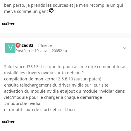
ben perso, je prends les sources et je m'en recompile un qui
me va comme un gant
Citer
vinced33
INpactien
Posté(e)
le 10 janvier 2005
21 a
Salut vinced33 ! Est ce que tu pourrais me dire comment tu as
installé les drivers nvidia sur ta debian ?
compilation de mon kernel 2.6.8.10 (aucun patch)
ensuite telechargement du driver nvidia sur leur site
activation du module nvidia et ajout du module "nvidia" dans
/etc/module pour le charger a chaque demarrage
#modprobe nvidia
et un ptit coup de startx et c'est bon
Citer