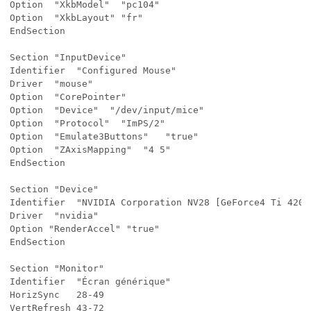
Option  "XkbModel"	"pc104"

Option  "XkbLayout"	"fr"

EndSection

Section "InputDevice"

Identifier	"Configured Mouse"

Driver  "mouse"

Option  "CorePointer"

Option  "Device"  "/dev/input/mice"

Option  "Protocol"  "ImPS/2"

Option  "Emulate3Buttons"	"true"

Option  "ZAxisMapping"  "4 5"

EndSection

Section "Device"

Identifier	"NVIDIA Corporation NV28 [GeForce4 Ti 4200 AGP 8x]"

Driver  "nvidia"

Option "RenderAccel" "true"

EndSection

Section "Monitor"

Identifier	"Écran générique"

HorizSync	28-49

VertRefresh	43-72
