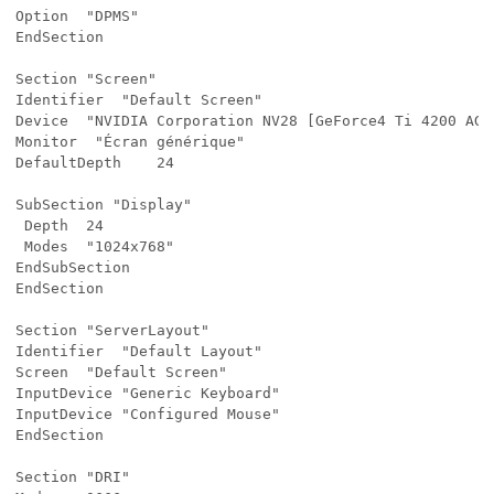
Option  "DPMS"

EndSection

Section "Screen"

Identifier	"Default Screen"

Device  "NVIDIA Corporation NV28 [GeForce4 Ti 4200 AGP 
Monitor  "Écran générique"

DefaultDepth	24

SubSection "Display"

 Depth  24

 Modes  "1024x768"

EndSubSection

EndSection

Section "ServerLayout"

Identifier	"Default Layout"

Screen  "Default Screen"

InputDevice	"Generic Keyboard"

InputDevice	"Configured Mouse"

EndSection

Section "DRI"
