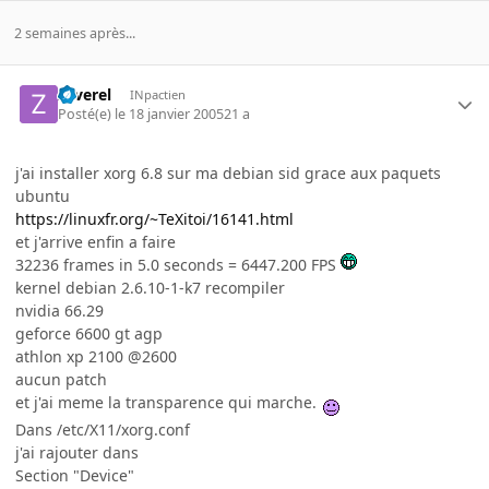
2 semaines après...
zaverel
INpactien
Posté(e)
le 18 janvier 2005
21 a
j'ai installer xorg 6.8 sur ma debian sid grace aux paquets
ubuntu
https://linuxfr.org/~TeXitoi/16141.html
et j'arrive enfin a faire
32236 frames in 5.0 seconds = 6447.200 FPS
kernel debian 2.6.10-1-k7 recompiler
nvidia 66.29
geforce 6600 gt agp
athlon xp 2100 @2600
aucun patch
et j'ai meme la transparence qui marche.
Dans /etc/X11/xorg.conf
j'ai rajouter dans
Section "Device"