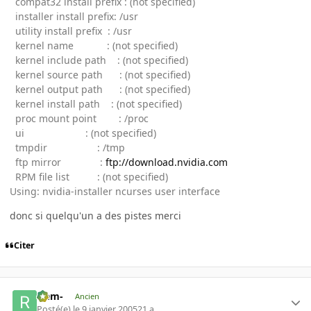
compat32 install prefix : (not specified)
installer install prefix: /usr
utility install prefix : /usr
kernel name : (not specified)
kernel include path : (not specified)
kernel source path : (not specified)
kernel output path : (not specified)
kernel install path : (not specified)
proc mount point : /proc
ui : (not specified)
tmpdir : /tmp
ftp mirror :
ftp://download.nvidia.com
RPM file list : (not specified)
Using: nvidia-installer ncurses user interface
donc si quelqu'un a des pistes merci
Citer
-rem-
Ancien
Posté(e)
le 9 janvier 2005
21 a