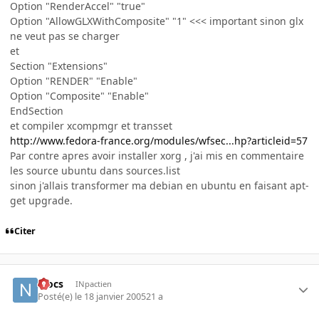
Option "RenderAccel" "true"
Option "AllowGLXWithComposite" "1" <<< important sinon glx
ne veut pas se charger
et
Section "Extensions"
Option "RENDER" "Enable"
Option "Composite" "Enable"
EndSection
et compiler xcompmgr et transset
http://www.fedora-france.org/modules/wfsec...hp?articleid=57
Par contre apres avoir installer xorg , j'ai mis en commentaire
les source ubuntu dans sources.list
sinon j'allais transformer ma debian en ubuntu en faisant apt-
get upgrade.
Citer
niocs
INpactien
Posté(e)
le 18 janvier 2005
21 a