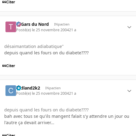
Citer
Ti Gars du Nord
INpactien
Posté(e)
le 25 novembre 2004
21 a
désaimantation adiabatique"
depuis quand les fours on du diabete????
Citer
cedland2k2
INpactien
Posté(e)
le 25 novembre 2004
21 a
depuis quand les fours on du diabete????
bah avec tous se qu'ils mangent falait s'y attendre un jour ou
l'autre ça devait arriver...
Citer