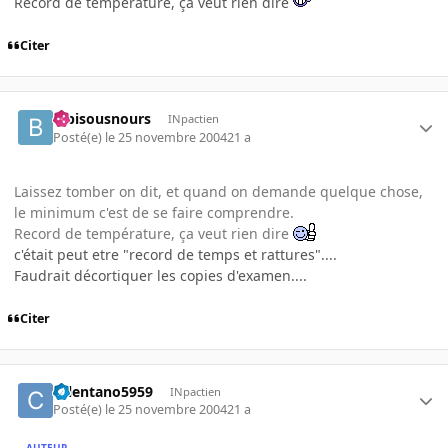
Record de température, ça veut rien dire
Citer
bibisousnours
INpactien
Posté(e)
le 25 novembre 2004
21 a
Laissez tomber on dit, et quand on demande quelque chose,
le minimum c'est de se faire comprendre.
Record de température, ça veut rien dire
c'était peut etre "record de temps et rattures"....
Faudrait décortiquer les copies d'examen....
Citer
celentano5959
INpactien
Posté(e)
le 25 novembre 2004
21 a
AUTEUR