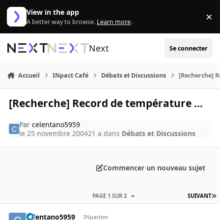
Aller au contenu
View in the app
×
Di
A better way to browse.
Learn more
.
Next
Se connecter
Accueil
INpact Café
Débats et Discussions
[Recherche] R
[Recherche] Record de température ...
Par
celentano5959
le 25 novembre 2004
21 a
dans
Débats et Discussions
Commencer un nouveau sujet
PAGE 1 SUR 2
SUIVANT
celentano5959
INpactien