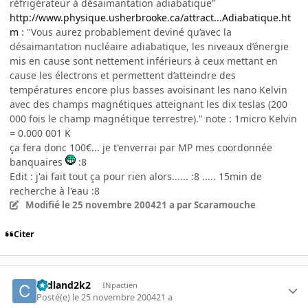
réfrigérateur à désaimantation adiabatique"
http://www.physique.usherbrooke.ca/attract...Adiabatique.ht
m
: "Vous aurez probablement deviné qu’avec la
désaimantation nucléaire adiabatique, les niveaux d’énergie
mis en cause sont nettement inférieurs à ceux mettant en
cause les électrons et permettent d’atteindre des
températures encore plus basses avoisinant les nano Kelvin
avec des champs magnétiques atteignant les dix teslas (200
000 fois le champ magnétique terrestre)." note : 1micro Kelvin
= 0.000 001 K
ça fera donc 100€... je t'enverrai par MP mes coordonnée
banquaires
:8
Edit : j'ai fait tout ça pour rien alors...... :8 ..... 15min de
recherche à l'eau :8
Modifié
le 25 novembre 2004
21 a
par Scaramouche
Citer
cedland2k2
INpactien
Posté(e)
le 25 novembre 2004
21 a