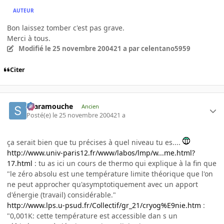
AUTEUR
Bon laissez tomber c'est pas grave.
Merci à tous.
Modifié
le 25 novembre 2004
21 a
par celentano5959
Citer
Scaramouche
Ancien
Posté(e)
le 25 novembre 2004
21 a
ça serait bien que tu précises à quel niveau tu es....
http://www.univ-paris12.fr/www/labos/lmp/w...me.html?
17.html
: tu as ici un cours de thermo qui explique à la fin que
"le zéro absolu est une température limite théorique que l'on
ne peut approcher qu'asymptotiquement avec un apport
d'énergie (travail) considérable."
http://www.lps.u-psud.fr/Collectif/gr_21/cryog%E9nie.htm
:
"0,001K: cette température est accessible dan s un