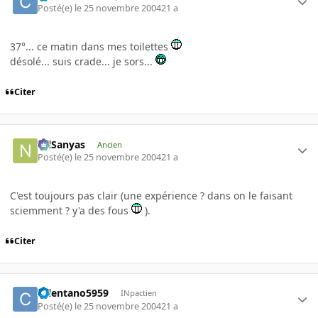
Posté(e)
le 25 novembre 2004
21 a
37°... ce matin dans mes toilettes
désolé... suis crade... je sors...
Citer
NilSanyas
Ancien
Posté(e)
le 25 novembre 2004
21 a
C'est toujours pas clair (une expérience ? dans on le faisant
sciemment ? y'a des fous
).
Citer
celentano5959
INpactien
Posté(e)
le 25 novembre 2004
21 a