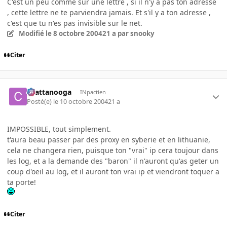
C'est un peu comme sur une lettre , si il n'y a pas ton adresse
, cette lettre ne te parviendra jamais. Et s'il y a ton adresse ,
c'est que tu n'es pas invisible sur le net.
Modifié
le 8 octobre 2004
21 a
par snooky
Citer
chattanooga
INpactien
Posté(e)
le 10 octobre 2004
21 a
IMPOSSIBLE, tout simplement.
t'aura beau passer par des proxy en syberie et en lithuanie,
cela ne changera rien, puisque ton "vrai" ip cera toujour dans
les log, et a la demande des "baron" il n'auront qu'as geter un
coup d'oeil au log, et il auront ton vrai ip et viendront toquer a
ta porte!
Citer