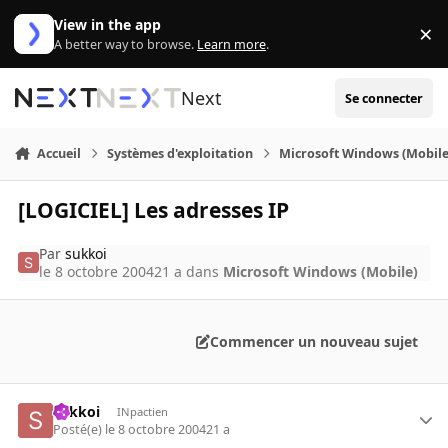
Aller au contenu
View in the app
×
Di
A better way to browse.
Learn more
.
Next
Se connecter
Accueil
Systèmes d'exploitation
Microsoft Windows (Mobile
[LOGICIEL] Les adresses IP
Par
sukkoi
le 8 octobre 2004
21 a
dans
Microsoft Windows (Mobile)
Commencer un nouveau sujet
sukkoi
INpactien
Posté(e)
le 8 octobre 2004
21 a