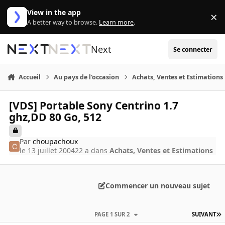
Aller au contenu
View in the app
×
Di
A better way to browse.
Learn more
.
Next
Se connecter
Accueil
Au pays de l'occasion
Achats, Ventes et Estimations
[VDS] Portable Sony Centrino 1.7
ghz,DD 80 Go, 512
Par
choupachoux
le 13 juillet 2004
22 a
dans
Achats, Ventes et Estimations
Commencer un nouveau sujet
PAGE 1 SUR 2
SUIVANT