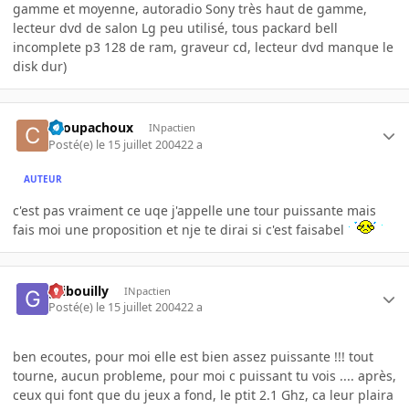
gamme et moyenne, autoradio Sony très haut de gamme,
lecteur dvd de salon Lg peu utilisé, tous packard bell
incomplete p3 128 de ram, graveur cd, lecteur dvd manque le
disk dur)
choupachoux
INpactien
Posté(e)
le 15 juillet 2004
22 a
AUTEUR
c'est pas vraiment ce uqe j'appelle une tour puissante mais
fais moi une proposition et nje te dirai si c'est faisabel
gribouilly
INpactien
Posté(e)
le 15 juillet 2004
22 a
ben ecoutes, pour moi elle est bien assez puissante !!! tout
tourne, aucun probleme, pour moi c puissant tu vois .... après,
ceux qui font que du jeux a fond, le ptit 2.1 Ghz, ca leur plaira