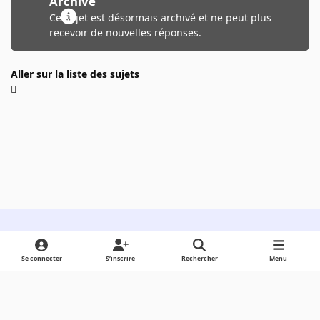
Archivé
Ce sujet est désormais archivé et ne peut plus
recevoir de nouvelles réponses.
Aller sur la liste des sujets
Light Mode
Dark Mode
System Preference
Se connecter
S’inscrire
Rechercher
Menu
Langue
Cookies
Powered by
Invision Community