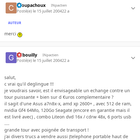
choupachoux
INpactien
Posté(e)
le 15 juillet 2004
22 a
AUTEUR
merci
gribouilly
INpactien
Posté(e)
le 15 juillet 2004
22 a
salut,
c vrai qu'il deglingue !!!
je voudrais savoir, est il envisageable un echange contre un
tour puissante + bien sur d €uros complementaire ?
il sagit d'une Asus a7n8x-x, amd xp 2600+ , avec 512 de ram,
nvidia Gf4 64Mo, 120Go Seagate (encore en garantie mais il
est livré avec) , combo Liteon dvd 16x / cdrw 48x, 6 ports usb
....
grande tour avec poignée de transport !
j'ai divers trucs a vendre aussi (telephone portable haut de