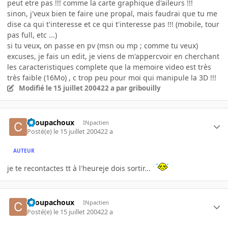
peut etre pas !!! comme la carte graphique d'aileurs !!!
sinon, j'veux bien te faire une propal, mais faudrai que tu me
dise ca qui t'interesse et ce qui t'interesse pas !!! (mobile, tour
pas full, etc ...)
si tu veux, on passe en pv (msn ou mp ; comme tu veux)
excuses, je fais un edit, je viens de m'appercvoir en cherchant
les caracteristiques complete que la memoire video est très
très faible (16Mo) , c trop peu pour moi qui manipule la 3D !!!
Modifié
le 15 juillet 2004
22 a
par gribouilly
choupachoux
INpactien
Posté(e)
le 15 juillet 2004
22 a
AUTEUR
je te recontactes tt à l'heureje dois sortir...
choupachoux
INpactien
Posté(e)
le 15 juillet 2004
22 a