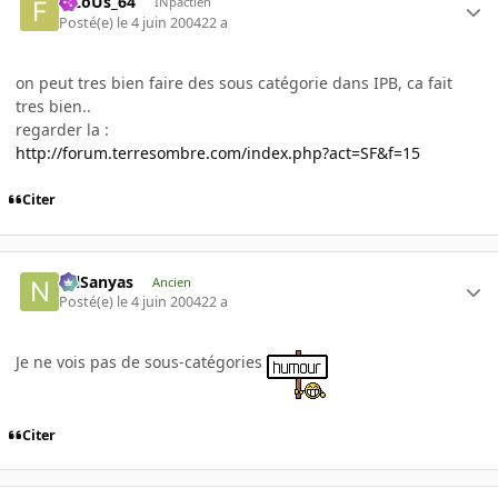
FiLoUs_64
INpactien
Posté(e)
le 4 juin 2004
22 a
on peut tres bien faire des sous catégorie dans IPB, ca fait
tres bien..
regarder la :
http://forum.terresombre.com/index.php?act=SF&f=15
Citer
NilSanyas
Ancien
Posté(e)
le 4 juin 2004
22 a
Je ne vois pas de sous-catégories
Citer