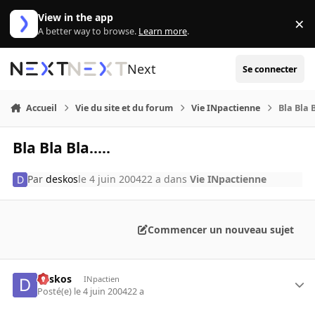
Aller au contenu
View in the app
×
Di
A better way to browse.
Learn more
.
Next
Se connecter
Accueil
Vie du site et du forum
Vie INpactienne
Bla Bla B
Bla Bla Bla.....
Par
deskos
le 4 juin 2004
22 a
dans
Vie INpactienne
Commencer un nouveau sujet
deskos
INpactien
Posté(e)
le 4 juin 2004
22 a