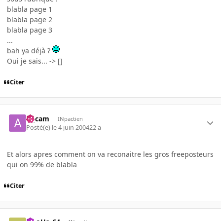
blabla page 1
blabla page 2
blabla page 3
...
bah ya déjà ?
Oui je sais... -> []
Citer
al_cam
INpactien
Posté(e)
le 4 juin 2004
22 a
Et alors apres comment on va reconaitre les gros freeposteurs
qui on 99% de blabla
Citer