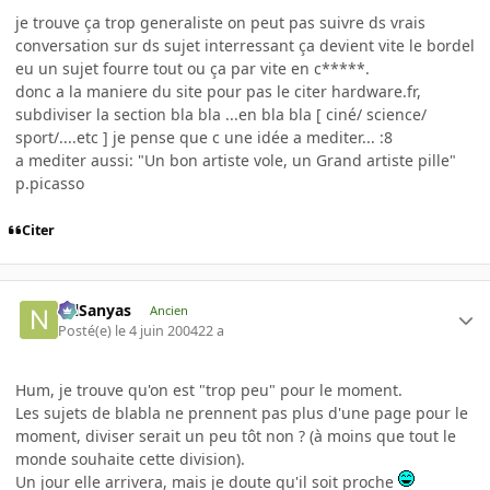
je trouve ça trop generaliste on peut pas suivre ds vrais
conversation sur ds sujet interressant ça devient vite le bordel
eu un sujet fourre tout ou ça par vite en c*****.
donc a la maniere du site pour pas le citer hardware.fr,
subdiviser la section bla bla ...en bla bla [ ciné/ science/
sport/....etc ] je pense que c une idée a mediter... :8
a mediter aussi: "Un bon artiste vole, un Grand artiste pille"
p.picasso
Citer
NilSanyas
Ancien
Posté(e)
le 4 juin 2004
22 a
Hum, je trouve qu'on est "trop peu" pour le moment.
Les sujets de blabla ne prennent pas plus d'une page pour le
moment, diviser serait un peu tôt non ? (à moins que tout le
monde souhaite cette division).
Un jour elle arrivera, mais je doute qu'il soit proche