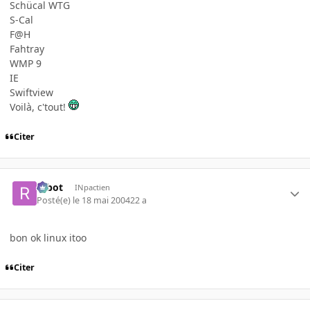
Schücal WTG
S-Cal
F@H
Fahtray
WMP 9
IE
Swiftview
Voilà, c'tout!
Citer
rabot
INpactien
Posté(e)
le 18 mai 2004
22 a
bon ok linux itoo
Citer