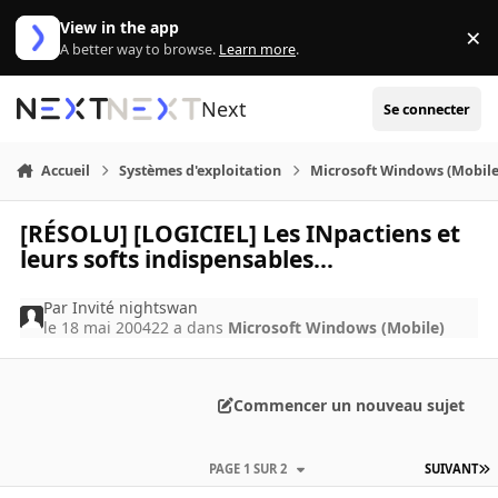
Aller au contenu
View in the app
×
Di
A better way to browse.
Learn more
.
Next
Se connecter
Accueil
Systèmes d'exploitation
Microsoft Windows (Mobile
[RÉSOLU] [LOGICIEL] Les INpactiens et
leurs softs indispensables...
Par
Invité nightswan
le 18 mai 2004
22 a
dans
Microsoft Windows (Mobile)
Commencer un nouveau sujet
PAGE 1 SUR 2
SUIVANT