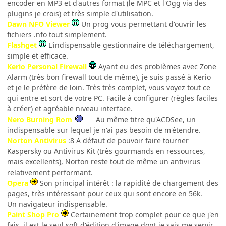
encoder en MP3 et d'autres format (le MPC et l'Ogg via des
plugins je crois) et très simple d'utilisation.
Dawn NFO Viewer
Un prog vous permettant d'ouvrir les
fichiers .nfo tout simplement.
Flashget
L'indispensable gestionnaire de téléchargement,
simple et efficace.
Kerio Personal Firewall
Ayant eu des problèmes avec Zone
Alarm (très bon firewall tout de même), je suis passé à Kerio
et je le préfère de loin. Très très complet, vous voyez tout ce
qui entre et sort de votre PC. Facile à configurer (règles faciles
à créer) et agréable niveau interface.
Nero Burning Rom
Au même titre qu'ACDSee, un
indispensable sur lequel je n'ai pas besoin de m'étendre.
Norton Antivirus
:8 A défaut de pouvoir faire tourner
Kaspersky ou Antivirus Kit (très gourmands en ressources,
mais excellents), Norton reste tout de même un antivirus
relativement performant.
Opera
Son principal intérêt : la rapidité de chargement des
pages, très intéressant pour ceux qui sont encore en 56k.
Un navigateur indispensable.
Paint Shop Pro
Certainement trop complet pour ce que j'en
fais, il est le seul soft d'édition d'image dont je sais me servir,