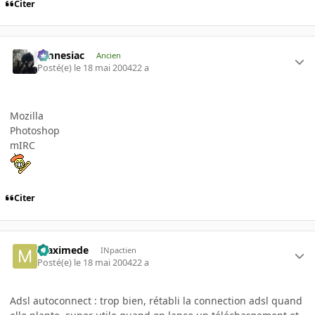
Citer
Amnesiac
Ancien
Posté(e)
le 18 mai 2004
22 a
Mozilla
Photoshop
mIRC
Citer
maximede
INpactien
Posté(e)
le 18 mai 2004
22 a
Adsl autoconnect : trop bien, rétabli la connection adsl quand