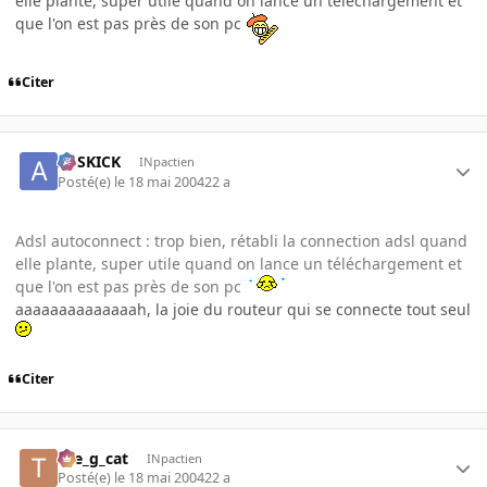
elle plante, super utile quand on lance un téléchargement et
que l'on est pas près de son pc
Citer
ASSKICK
INpactien
Posté(e)
le 18 mai 2004
22 a
Adsl autoconnect : trop bien, rétabli la connection adsl quand
elle plante, super utile quand on lance un téléchargement et
que l'on est pas près de son pc
aaaaaaaaaaaaaah, la joie du routeur qui se connecte tout seul
Citer
the_g_cat
INpactien
Posté(e)
le 18 mai 2004
22 a