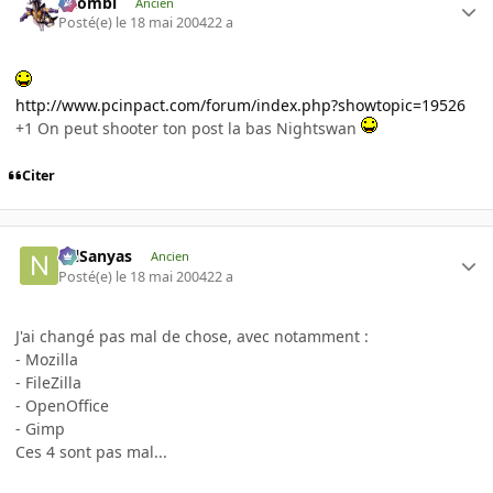
XZombi
Ancien
Posté(e)
le 18 mai 2004
22 a
http://www.pcinpact.com/forum/index.php?showtopic=19526
+1 On peut shooter ton post la bas Nightswan
Citer
NilSanyas
Ancien
Posté(e)
le 18 mai 2004
22 a
J'ai changé pas mal de chose, avec notamment :
- Mozilla
- FileZilla
- OpenOffice
- Gimp
Ces 4 sont pas mal...