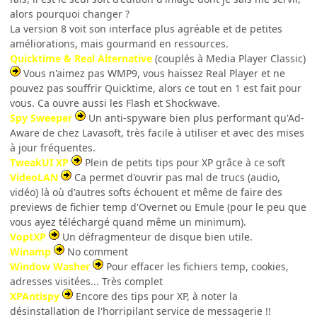
alors pourquoi changer ?
La version 8 voit son interface plus agréable et de petites
améliorations, mais gourmand en ressources.
Quicktime & Real Alternative
(couplés à Media Player Classic)
Vous n'aimez pas WMP9, vous haïssez Real Player et ne
pouvez pas souffrir Quicktime, alors ce tout en 1 est fait pour
vous. Ca ouvre aussi les Flash et Shockwave.
Spy Sweeper
Un anti-spyware bien plus performant qu'Ad-
Aware de chez Lavasoft, très facile à utiliser et avec des mises
à jour fréquentes.
TweakUI XP
Plein de petits tips pour XP grâce à ce soft
VideoLAN
Ca permet d'ouvrir pas mal de trucs (audio,
vidéo) là où d'autres softs échouent et même de faire des
previews de fichier temp d'Overnet ou Emule (pour le peu que
vous ayez téléchargé quand même un minimum).
VoptXP
Un défragmenteur de disque bien utile.
Winamp
No comment
Window Washer
Pour effacer les fichiers temp, cookies,
adresses visitées... Très complet
XPAntispy
Encore des tips pour XP, à noter la
désinstallation de l'horripilant service de messagerie !!