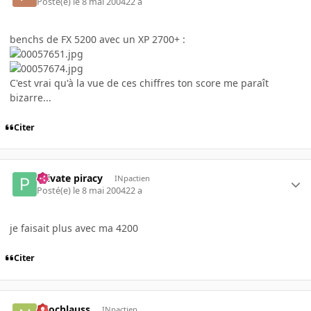
Posté(e)
le 8 mai 2004
22 a
benchs de FX 5200 avec un XP 2700+ :
C'est vrai qu'à la vue de ces chiffres ton score me paraît
bizarre...
Citer
Private piracy
INpactien
Posté(e)
le 8 mai 2004
22 a
je faisait plus avec ma 4200
Citer
neochlauss
INpactien