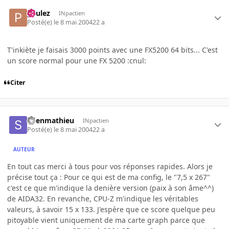
paulez
INpactien
Posté(e)
le 8 mai 2004
22 a
T'inkiète je faisais 3000 points avec une FX5200 64 bits... C'est
un score normal pour une FX 5200 :cnul:
Citer
Shenmathieu
INpactien
Posté(e)
le 8 mai 2004
22 a
AUTEUR
En tout cas merci à tous pour vos réponses rapides. Alors je
précise tout ça : Pour ce qui est de ma config, le "7,5 x 267"
c'est ce que m'indique la denière version (paix à son âme^^)
de AIDA32. En revanche, CPU-Z m'indique les véritables
valeurs, à savoir 15 x 133. J'espère que ce score quelque peu
pitoyable vient uniquement de ma carte graph parce que