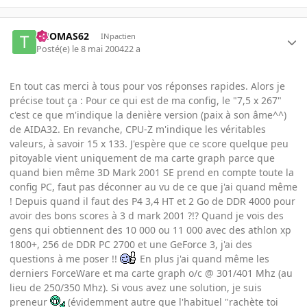
THOMAS62
INpactien
Posté(e)
le 8 mai 2004
22 a
En tout cas merci à tous pour vos réponses rapides. Alors je
précise tout ça : Pour ce qui est de ma config, le "7,5 x 267"
c'est ce que m'indique la denière version (paix à son âme^^)
de AIDA32. En revanche, CPU-Z m'indique les véritables
valeurs, à savoir 15 x 133. J'espère que ce score quelque peu
pitoyable vient uniquement de ma carte graph parce que
quand bien même 3D Mark 2001 SE prend en compte toute la
config PC, faut pas déconner au vu de ce que j'ai quand même
! Depuis quand il faut des P4 3,4 HT et 2 Go de DDR 4000 pour
avoir des bons scores à 3 d mark 2001 ?!? Quand je vois des
gens qui obtiennent des 10 000 ou 11 000 avec des athlon xp
1800+, 256 de DDR PC 2700 et une GeForce 3, j'ai des
questions à me poser !!
En plus j'ai quand même les
derniers ForceWare et ma carte graph o/c @ 301/401 Mhz (au
lieu de 250/350 Mhz). Si vous avez une solution, je suis
preneur
(évidemment autre que l'habituel "rachète toi