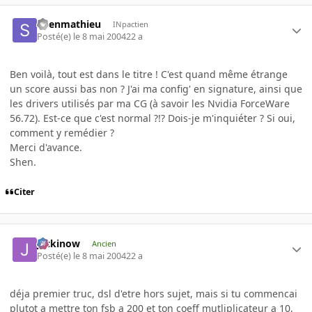
Shenmathieu
INpactien
Posté(e)
le 8 mai 2004
22 a
Ben voilà, tout est dans le titre ! C'est quand même étrange
un score aussi bas non ? J'ai ma config' en signature, ainsi que
les drivers utilisés par ma CG (à savoir les Nvidia ForceWare
56.72). Est-ce que c'est normal ?!? Dois-je m'inquiéter ? Si oui,
comment y remédier ?
Merci d'avance.
Shen.
Citer
jackinow
Ancien
Posté(e)
le 8 mai 2004
22 a
déja premier truc, dsl d'etre hors sujet, mais si tu commencai
plutot a mettre ton fsb a 200 et ton coeff mutliplicateur a 10,