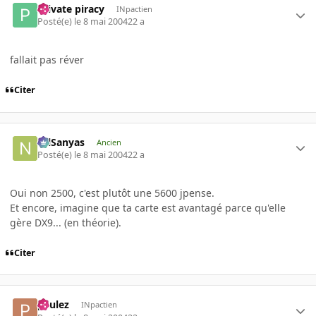
Private piracy
INpactien
Posté(e)
le 8 mai 2004
22 a
fallait pas réver
Citer
NilSanyas
Ancien
Posté(e)
le 8 mai 2004
22 a
Oui non 2500, c'est plutôt une 5600 jpense.
Et encore, imagine que ta carte est avantagé parce qu'elle
gère DX9... (en théorie).
Citer
paulez
INpactien