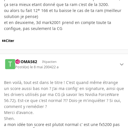
ça sera mieux etant donné que ta ram c'est de la 3200.
ou alors tu fait 12* 166 et tu baisse le cas de ta ram (meilleur
solution je pense)
et en deuxieme, 3d mark2001 prend en compte toute ta
configue, pas seulement la CG
Citer
THOMAS62
INpactien
Posté(e)
le 8 mai 2004
22 a
Ben voilà, tout est dans le titre ! C'est quand même étrange
un score aussi bas non ? J'ai ma config' en signature, ainsi que
les drivers utilisés par ma CG (à savoir les Nvidia ForceWare
56.72). Est-ce que c'est normal ?!? Dois-je m'inquiéter ? Si oui,
comment y remédier ?
Merci d'avance.
Shen.
a mon idée ton score est plutot normal c' est une fx5200 pas