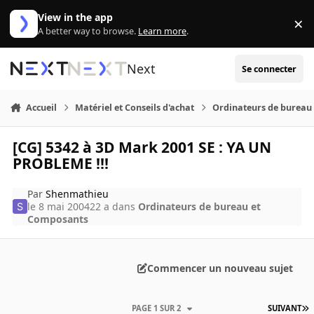
Aller au contenu
View in the app
×
Di
A better way to browse.
Learn more
.
Next
Se connecter
Accueil
Matériel et Conseils d'achat
Ordinateurs de bureau
[CG] 5342 à 3D Mark 2001 SE : YA UN
PROBLEME !!!
Par
Shenmathieu
le 8 mai 2004
22 a
dans
Ordinateurs de bureau et
Composants
Commencer un nouveau sujet
PAGE 1 SUR 2
SUIVANT