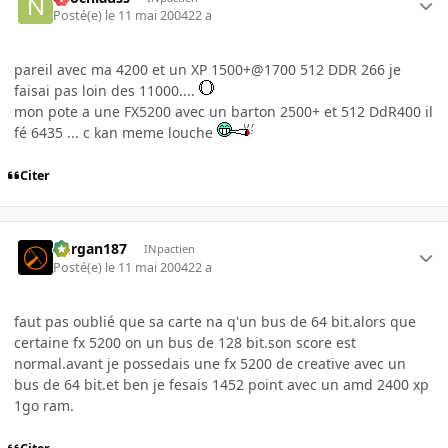
Posté(e)
le 11 mai 2004
22 a
pareil avec ma 4200 et un XP 1500+@1700 512 DDR 266 je
faisai pas loin des 11000....
mon pote a une FX5200 avec un barton 2500+ et 512 DdR400 il
fé 6435 ... c kan meme louche
Citer
kurgan187
INpactien
Posté(e)
le 11 mai 2004
22 a
faut pas oublié que sa carte na q'un bus de 64 bit.alors que
certaine fx 5200 on un bus de 128 bit.son score est
normal.avant je possedais une fx 5200 de creative avec un
bus de 64 bit.et ben je fesais 1452 point avec un amd 2400 xp
1go ram.