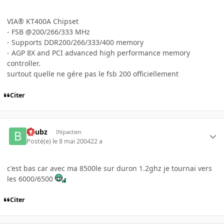
VIA® KT400A Chipset
- FSB @200/266/333 MHz
- Supports DDR200/266/333/400 memory
- AGP 8X and PCI advanced high performance memory
controller.
surtout quelle ne gére pas le fsb 200 officiellement
Citer
beubz
INpactien
Posté(e)
le 8 mai 2004
22 a
c'est bas car avec ma 8500le sur duron 1.2ghz je tournai vers
les 6000/6500
Citer