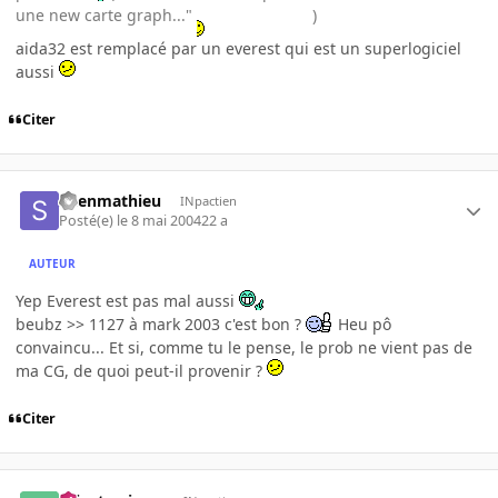
une new carte graph..."
)
aida32 est remplacé par un everest qui est un superlogiciel
aussi
Citer
Shenmathieu
INpactien
Posté(e)
le 8 mai 2004
22 a
AUTEUR
Yep Everest est pas mal aussi
beubz >> 1127 à mark 2003 c'est bon ?
Heu pô
convaincu... Et si, comme tu le pense, le prob ne vient pas de
ma CG, de quoi peut-il provenir ?
Citer