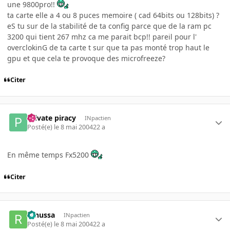
une 9800pro!!
ta carte elle a 4 ou 8 puces memoire ( cad 64bits ou 128bits) ?
eS tu sur de la stabilité de ta config parce que de la ram pc
3200 qui tient 267 mhz ca me parait bcp!! pareil pour l'
overclokinG de ta carte t sur que ta pas monté trop haut le
gpu et que cela te provoque des microfreeze?
Citer
Private piracy
INpactien
Posté(e)
le 8 mai 2004
22 a
En même temps Fx5200
Citer
renussa
INpactien
Posté(e)
le 8 mai 2004
22 a