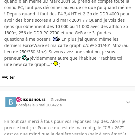
quand bien même 3D Mark 2001 SE prend en compte toute la
config PC, faut pas déconner au vu de ce que j'ai quand même
! Depuis quand il faut des P4 3,4 HT et 2 Go de DDR 4000 pour
avoir des bons scores à 3 d mark 2001 ?!? Quand je vois des
gens qui obtiennent des 10 000 ou 11 000 avec des athlon xp
1800+, 256 de DDR PC 2700 et une GeForce 3, j'ai des
questions à me poser !!
En plus j'ai quand même les
derniers ForceWare et ma carte graph o/c @ 301/401 Mhz (au
lieu de 250/350 Mhz). Si vous avez une solution, je suis
preneur
(évidemment autre que l'habituel "rachète toi
une new carte graph..."
)
Citer
bibisousnours
INpactien
Posté(e)
le 8 mai 2004
22 a
En tout cas merci à tous pour vos réponses rapides. Alors je
précise tout ça : Pour ce qui est de ma config, le "7,5 x 267"
c'est ce que m'indique la denière version (paix à son âme^^)