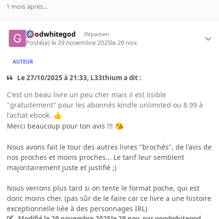
1 mois après...
goodwhitegod
INpactien
Posté(e)
le 29 novembre 2025
le 29 nov.
AUTEUR
Le 27/10/2025 à 21:33, L33thium a dit :
C'est un beau livre un peu cher mais il est lisible
"gratuitement" pour les abonnés kindle unlimited ou 8.99 à
l'achat ebook.
👍
Merci beaucoup pour ton avis !!!
😘
Nous avons fait le tour des autres livres "brochés", de l'avis de
nos proches et moins proches... Le tarif leur semblent
majoritairement juste et justifié ;)
Nous verrons plus tard si on tente le format poche, qui est
donc moins cher. (pas sûr de le faire car ce livre a une histoire
exceptionnelle liée à des personnages IRL)
Modifié
le 29 novembre 2025
le 29 nov.
par goodwhitegod