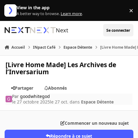
Aller au contenu
View in the app
×
Di
A better way to browse.
Learn more
.
Next
Se connecter
Accueil
INpact Café
Espace Détente
[Livre Home Made] L
[Livre Home Made] Les Archives de
l’Inversarium
Partager
Abonnés
Par
goodwhitegod
le 27 octobre 2025
le 27 oct.
dans
Espace Détente
Commencer un nouveau sujet
Répondre à ce sujet