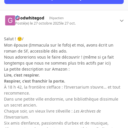
goodwhitegod
INpactien
Posté(e)
le 27 octobre 2025
le 27 oct.
Salut !
/
🙂
Mon épouse (Immacula sur le fofo) et moi, avons écrit un
roman de SF, accessible dès ado.
Nous adorerions vous le faire découvrir ! (même si ça fait
longtemps que nous ne sommes plus très actifs par ici)
La petite description sur Amazon :
Lire, c’est respirer.
Respirer, c’est franchir la porte.
À 18 h 42, la frontière s’efface : l’Inversarium s’ouvre… et tout
recommence.
Dans une petite ville endormie, une bibliothèque dissimule
un secret ancien.
Chaque soir, un vieux livre s’éveille :
Les Archives de
l’Inversarium
.
Six amis d’enfance, passionnés d’urbex et de musique,