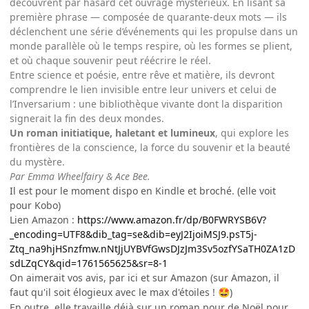
découvrent par hasard cet ouvrage mystérieux. En lisant sa
première phrase — composée de quarante-deux mots — ils
déclenchent une série d’événements qui les propulse dans un
monde parallèle où le temps respire, où les formes se plient,
et où chaque souvenir peut réécrire le réel.
Entre science et poésie, entre rêve et matière, ils devront
comprendre le lien invisible entre leur univers et celui de
l’Inversarium : une bibliothèque vivante dont la disparition
signerait la fin des deux mondes.
Un roman initiatique, haletant et lumineux
, qui explore les
frontières de la conscience, la force du souvenir et la beauté
du mystère.
Par Emma Wheelfairy & Ace Bee.
Il est pour le moment dispo en Kindle et broché. (elle voit
pour Kobo)
Lien Amazon :
https://www.amazon.fr/dp/B0FWRYSB6V?
_encoding=UTF8&dib_tag=se&dib=eyJ2IjoiMSJ9.psT5j-
Ztq_na9hjHSnzfmw.nNtJjUYBVfGwsDJzJm3Sv5ozfYSaTH0ZA1zD
sdLZqCY&qid=1761565625&sr=8-1
On aimerait vos avis, par ici et sur Amazon (sur Amazon, il
faut qu'il soit élogieux avec le max d'étoiles !
)
🤩
En outre, elle travaille déjà sur un roman pour de Noël pour