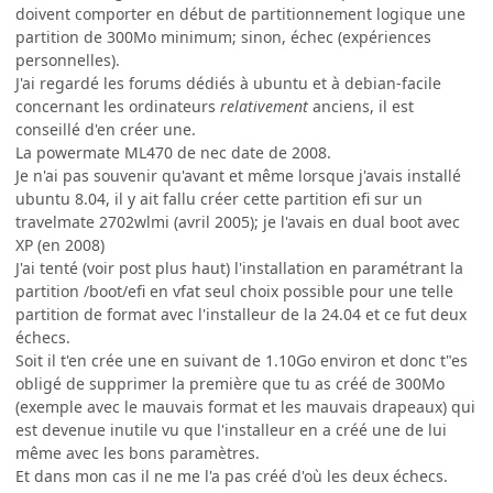
doivent comporter en début de partitionnement logique une
partition de 300Mo minimum; sinon, échec (expériences
personnelles).
J'ai regardé les forums dédiés à ubuntu et à debian-facile
concernant les ordinateurs
relativement
anciens, il est
conseillé d'en créer une.
La powermate ML470 de nec date de 2008.
Je n'ai pas souvenir qu'avant et même lorsque j'avais installé
ubuntu 8.04, il y ait fallu créer cette partition efi sur un
travelmate 2702wlmi (avril 2005); je l'avais en dual boot avec
XP (en 2008)
J'ai tenté (voir post plus haut) l'installation en paramétrant la
partition /boot/efi en vfat seul choix possible pour une telle
partition de format avec l'installeur de la 24.04 et ce fut deux
échecs.
Soit il t'en crée une en suivant de 1.10Go environ et donc t"es
obligé de supprimer la première que tu as créé de 300Mo
(exemple avec le mauvais format et les mauvais drapeaux) qui
est devenue inutile vu que l'installeur en a créé une de lui
même avec les bons paramètres.
Et dans mon cas il ne me l'a pas créé d'où les deux échecs.