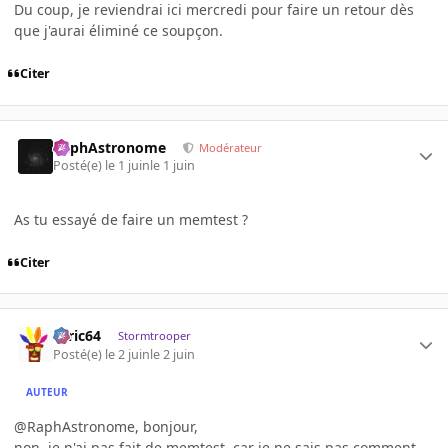
Du coup, je reviendrai ici mercredi pour faire un retour dès
que j'aurai éliminé ce soupçon.
Citer
RaphAstronome
Modérateur
Posté(e)
le 1 juin
le 1 juin
As tu essayé de faire un memtest ?
Citer
ceric64
Stormtrooper
Posté(e)
le 2 juin
le 2 juin
AUTEUR
@RaphAstronome, bonjour,
non, je n'ai pas fait de memtest, car je ne sais pas comment