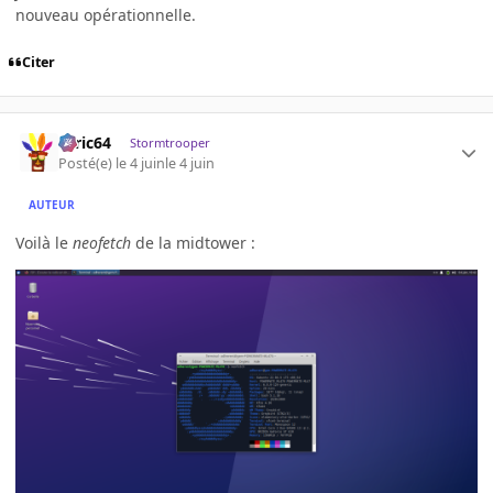
nouveau opérationnelle.
Citer
ceric64
Stormtrooper
Posté(e)
le 4 juin
le 4 juin
AUTEUR
Voilà le
neofetch
de la midtower :