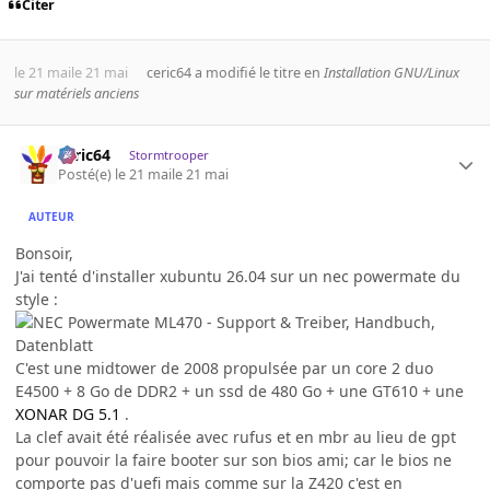
Citer
le 21 mai
le 21 mai
ceric64
a modifié le titre en
Installation GNU/Linux
sur matériels anciens
ceric64
Stormtrooper
Posté(e)
le 21 mai
le 21 mai
AUTEUR
Bonsoir,
J'ai tenté d'installer xubuntu 26.04 sur un nec powermate du
style :
C'est une midtower de 2008 propulsée par un core 2 duo
E4500 + 8 Go de DDR2 + un ssd de 480 Go + une GT610 + une
XONAR DG 5.1
.
La clef avait été réalisée avec rufus et en mbr au lieu de gpt
pour pouvoir la faire booter sur son bios ami; car le bios ne
comporte pas d'uefi mais comme sur la Z420 c'est en