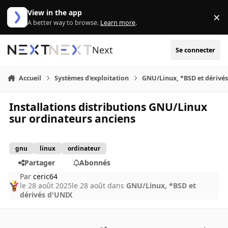
Aller au contenu
View in the app
×
Di
A better way to browse.
Learn more
.
Next
Se connecter
Accueil
Systèmes d'exploitation
GNU/Linux, *BSD et dérivé
Installations distributions GNU/Linux
sur ordinateurs anciens
gnu
linux
ordinateur
Partager
Abonnés
Par
ceric64
le 28 août 2025
le 28 août
dans
GNU/Linux, *BSD et
dérivés d'UNIX