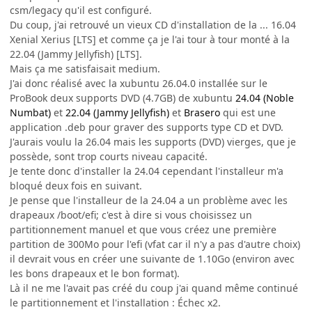
csm/legacy qu'il est configuré.
Du coup, j'ai retrouvé un vieux CD d'installation de la ... 16.04
Xenial Xerius [LTS] et comme ça je l'ai tour à tour monté à la
22.04 (Jammy Jellyfish) [LTS].
Mais ça me satisfaisait medium.
J'ai donc réalisé avec la xubuntu 26.04.0 installée sur le
ProBook deux supports DVD (4.7GB) de xubuntu
24.04 (Noble
Numbat)
et
22.04 (Jammy Jellyfish)
et
Brasero
qui est une
application .deb pour graver des supports type CD et DVD.
J'aurais voulu la 26.04 mais les supports (DVD) vierges, que je
possède, sont trop courts niveau capacité.
Je tente donc d'installer la 24.04 cependant l'installeur m'a
bloqué deux fois en suivant.
Je pense que l'installeur de la 24.04 a un problème avec les
drapeaux /boot/efi; c'est à dire si vous choisissez un
partitionnement manuel et que vous créez une première
partition de 300Mo pour l'efi (vfat car il n'y a pas d'autre choix)
il devrait vous en créer une suivante de 1.10Go (environ avec
les bons drapeaux et le bon format).
Là il ne me l'avait pas créé du coup j'ai quand même continué
le partitionnement et l'installation : Échec x2.