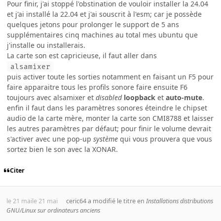
Pour finir, j'ai stoppé l'obstination de vouloir installer la 24.04
et j'ai installé la 22.04 et j'ai souscrit à l'esm; car je possède
quelques jetons pour prolonger le support de 5 ans
supplémentaires cinq machines au total mes ubuntu que
j'installe ou installerais.
La carte son est capricieuse, il faut aller dans
alsamixer
puis activer toute les sorties notamment en faisant un F5 pour
faire apparaitre tous les profils sonore faire ensuite F6
toujours avec alsamixer et
disabled
loopback
et
auto-mute
.
enfin il faut dans les paramètres sonores éteindre le chipset
audio de la carte mère, monter la carte son CMI8788 et laisser
les autres paramètres par défaut; pour finir le volume devrait
s'activer avec une pop-up
système
qui vous prouvera que vous
sortez bien le son avec la XONAR.
Citer
le 21 mai
le 21 mai
ceric64
a modifié le titre en
Installations distributions
GNU/Linux sur ordinateurs anciens