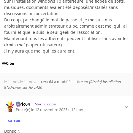
Sur l'installation windows 10 antérieure, une flopée de softs,
musiques, documents avaient été déposés/installés sans
discussions ni concertations.
Du coup, j'ai changé le mot de passe et je me suis mis
arbitrairement administrateur du pc, comme c'est moi qui l'ai
fourni et que je suis le seul geek de l'association.
Maintenant tous les adhérents peuvent l'utiliser sans avoir les
droits
root
(super utilisateur).
Il n'y aura que moi qui les auraient.
Citer
le 11 nov.
le 11 nov.
ceric64
a modifié le titre en
[Résolu] Installation
GNU/Linux sur HP z420
ceric64
Stormtrooper
Posté(e)
le 12 novembre 2025
le 12 nov.
AUTEUR
Bonsoir,